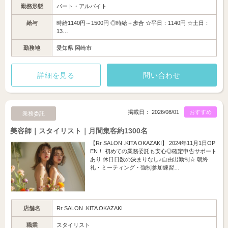
勤務形態
パート・アルバイト
給与
時給1140円～1500円 ◎時給＋歩合 ☆平日：1140円 ☆土日：
13…
勤務地
愛知県 岡崎市
詳細を見る
問い合わせ
掲載日： 2026/08/01
おすすめ
業務委託
美容師｜スタイリスト｜月間集客約1300名
【Rr SALON .KITA OKAZAKI】 2024年11月1日OP
EN！ 初めての業務委託も安心◎確定申告サポート
あり 休日日数の決まりなし♪自由出勤制☆ 朝終
礼・ミーティング・強制参加練習…
店舗名
Rr SALON .KITA OKAZAKI
職業
スタイリスト