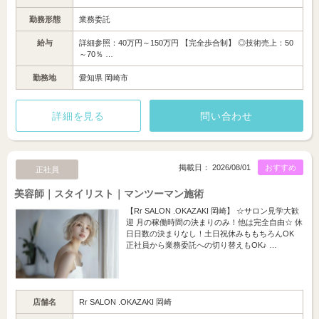
勤務形態
業務委託
給与
詳細参照：40万円～150万円 【完全歩合制】 ◎技術売上：50
～70％ …
勤務地
愛知県 岡崎市
詳細を見る
問い合わせ
掲載日： 2026/08/01
おすすめ
正社員
美容師｜スタイリスト｜マンツーマン施術
【Rr SALON .OKAZAKI 岡崎】 ☆サロン見学大歓
迎 月の稼働時間の決まりのみ！他は完全自由☆ 休
日日数の決まりなし！土日祝休みももちろんOK
正社員から業務委託への切り替えもOK♪ …
店舗名
Rr SALON .OKAZAKI 岡崎