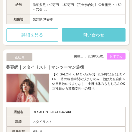
給与
詳細参照：40万円～150万円 【完全歩合制】 ◎技術売上：50
～70％ …
勤務地
愛知県 刈谷市
詳細を見る
問い合わせ
掲載日： 2026/08/01
おすすめ
正社員
美容師｜スタイリスト｜マンツーマン施術
【Rr SALON .KITA OKAZAKI】 2024年11月1日OP
EN！ 月の稼働時間の決まりのみ！他は完全自由☆
休日日数の決まりなし！土日祝休みももちろんOK
正社員から業務委託への切り…
店舗名
Rr SALON .KITA OKAZAKI
職業
スタイリスト
勤務形態
正社員