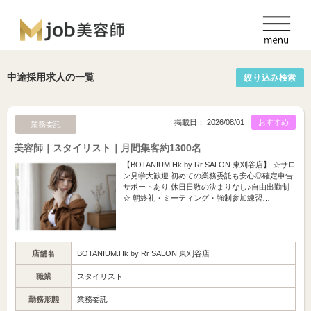
中途採用求人の一覧
絞り込み検索
掲載日： 2026/08/01
おすすめ
業務委託
美容師｜スタイリスト｜月間集客約1300名
【BOTANIUM.Hk by Rr SALON 東刈谷店】 ☆サロ
ン見学大歓迎 初めての業務委託も安心◎確定申告
サポートあり 休日日数の決まりなし♪自由出勤制
☆ 朝終礼・ミーティング・強制参加練習…
店舗名
BOTANIUM.Hk by Rr SALON 東刈谷店
職業
スタイリスト
勤務形態
業務委託