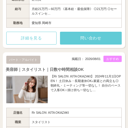
給与
月給21万円～60万円 《基本給・最低保障》 ◎21万円 ◎セー
ルスインセ…
勤務地
愛知県 岡崎市
詳細を見る
問い合わせ
掲載日： 2026/08/01
おすすめ
パート・アルバイト
美容師｜スタイリスト｜日数や時間相談OK
【Rr SALON .KITA OKAZAKI】 2024年11月1日OP
EN！ 土日休み・長期連休OK♪家庭との両立も◎
朝終礼・ミーティング等一切なし！ 自分のペース
で入客OK☆掛け持ち一切なし…
店舗名
Rr SALON .KITA OKAZAKI
職業
スタイリスト