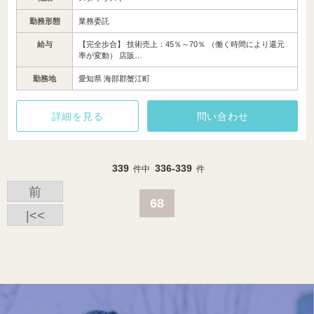
勤務形態
業務委託
給与
【完全歩合】 技術売上：45％～70％ （働く時間により還元
率が変動） 店販…
勤務地
愛知県 海部郡蟹江町
詳細を見る
問い合わせ
339
336-339
件中
件
前
68
|<<