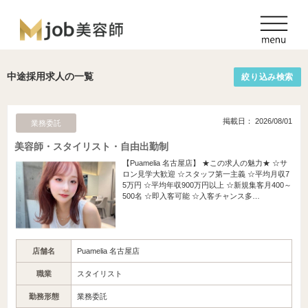
中途採用求人の一覧
絞り込み検索
掲載日： 2026/08/01
業務委託
美容師・スタイリスト・自由出勤制
【Puamelia 名古屋店】 ★この求人の魅力★ ☆サ
ロン見学大歓迎 ☆スタッフ第一主義 ☆平均月収7
5万円 ☆平均年収900万円以上 ☆新規集客月400～
500名 ☆即入客可能 ☆入客チャンス多…
店舗名
Puamelia 名古屋店
職業
スタイリスト
勤務形態
業務委託