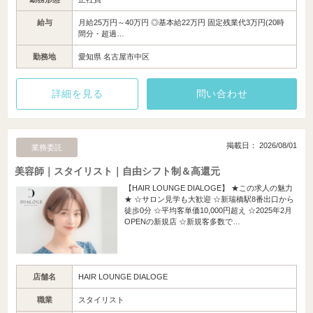
給与
月給25万円～40万円 ◎基本給22万円 固定残業代3万円(20時
間分・超過…
勤務地
愛知県 名古屋市中区
詳細を見る
問い合わせ
掲載日： 2026/08/01
業務委託
美容師｜スタイリスト｜自由シフト制＆高還元
【HAIR LOUNGE DIALOGE】 ★この求人の魅力
★ ☆サロン見学も大歓迎 ☆新瑞橋駅8番出口から
徒歩0分 ☆平均客単価10,000円超え ☆2025年2月
OPENの新規店 ☆新規客多数で…
店舗名
HAIR LOUNGE DIALOGE
職業
スタイリスト