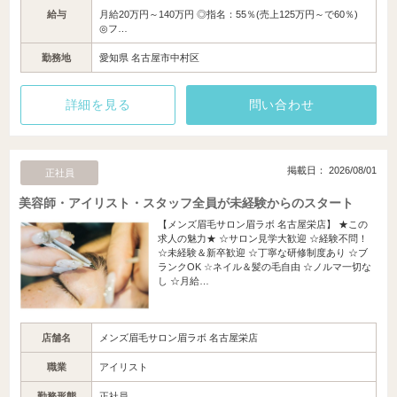
給与
月給20万円～140万円 ◎指名：55％(売上125万円～で60％)
◎フ…
勤務地
愛知県 名古屋市中村区
詳細を見る
問い合わせ
掲載日： 2026/08/01
正社員
美容師・アイリスト・スタッフ全員が未経験からのスタート
【メンズ眉毛サロン眉ラボ 名古屋栄店】 ★この
求人の魅力★ ☆サロン見学大歓迎 ☆経験不問！
☆未経験＆新卒歓迎 ☆丁寧な研修制度あり ☆ブ
ランクOK ☆ネイル＆髪の毛自由 ☆ノルマ一切な
し ☆月給…
店舗名
メンズ眉毛サロン眉ラボ 名古屋栄店
職業
アイリスト
勤務形態
正社員