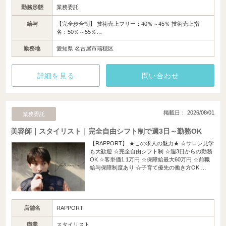
勤務形態
業務委託
給与
【完全歩合制】 技術売上フリー：40％～45％ 技術売上指
名：50％～55％…
勤務地
愛知県 名古屋市瑞穂区
詳細を見る
問い合わせ
掲載日： 2026/08/01
業務委託
美容師｜スタイリスト｜完全自由シフト制で週3日～勤務OK
【RAPPORT】 ★この求人の魅力★ ☆サロン見学
も大歓迎 ☆完全自由シフト制 ☆週3日からの勤務
OK ☆客単価1.1万円 ☆保障給最大60万円 ☆前職
給与保障制度あり ☆子育て優先の働き方OK …
店舗名
RAPPORT
職業
スタイリスト