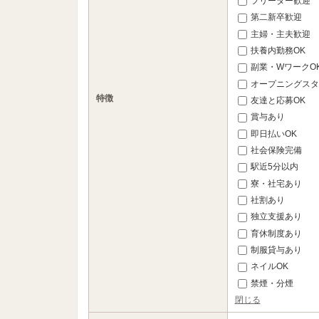
フリーター歓迎
第二新卒歓迎
主婦・主夫歓迎
扶養内勤務OK
副業・WワークO
オープニングスタ
特徴
友達と応募OK
賞与あり
即日払いOK
社会保険完備
駅近5分以内
寮・社宅あり
社割あり
独立支援あり
育休制度あり
制服貸与あり
ネイルOK
禁煙・分煙
閉じる