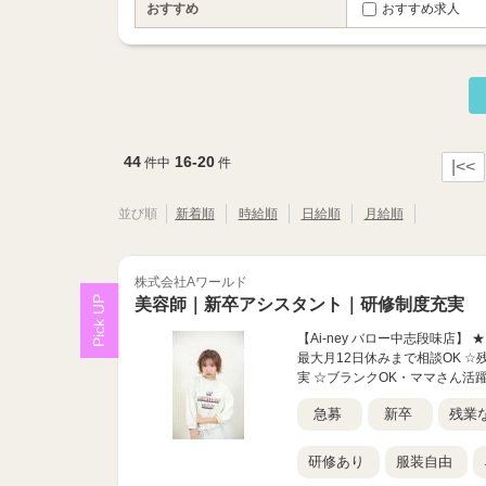
おすすめ
おすすめ求人
44
16-20
件中
件
|<<
並び順
新着順
時給順
日給順
月給順
株式会社Aワールド
美容師｜新卒アシスタント｜研修制度充実
【Ai-ney バロー中志段味店
最大月12日休みまで相談OK 
実 ☆ブランクOK・ママさん活
急募
新卒
残業
研修あり
服装自由