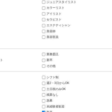
ジュニアスタイリスト
カラーリスト
アイリスト
セラピスト
エステティシャン
美容師
美容部員
業務委託
ト
新卒
その他
シフト制
週2・3日からOK
土日祝のみOK
残業なし
急募
未経験者歓迎