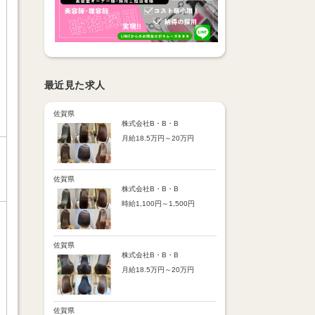
最近見た求人
佐賀県
株式会社B・B・B
月給18.5万円～20万円
【昇給】
あり（半年で必ず1回昇給）
・店舗内レッスン科目合格に
佐賀県
より随時昇給あり
株式会社B・B・B
時給1,100円～1,500円
【手当】
通勤手当：上限8,000円
【時給詳細】
店販売上歩合：粗利の30％
10:00～18:00：時給1,100円
SNS手当：あり
18:00～21:00：時給1,500円
佐賀県
サブスク歩合：あり
株式会社B・B・B
【賞与】
月給18.5万円～20万円
あり（年2回、社内規定あ
り）
【昇給】
前年度実績：8万円～60万円
あり（半年で必ず1回昇給）
（総額）
・店舗内レッスン科目合格に
佐賀県