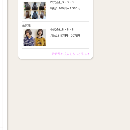
※店舗業績により回数・金額
より随時昇給あり
株式会社B・B・B
変動あり
時給1,100円～1,500円
【手当】
※入社半年間は有期雇用社員
通勤手当：上限8,000円
（基本給約4％減）
【時給詳細】
店販売上歩合：粗利の30％
※半年後に正社員へ転換（社
10:00～18:00：時給1,100円
SNS手当：あり
保は入社時から適用）
18:00～21:00：時給1,500円
佐賀県
サブスク歩合：あり
株式会社B・B・B
【賞与】
月給18.5万円～20万円
あり（年2回、社内規定あ
り）
【昇給】
前年度実績：8万円～60万円
あり（半年で必ず1回昇給）
（総額）
・店舗内レッスン科目合格に
最近見た求人をもっと見る
※店舗業績により回数・金額
より随時昇給あり
変動あり
【手当】
※入社半年間は有期雇用社員
通勤手当：上限8,000円
（基本給約4％減）
店販売上歩合：粗利の30％
※半年後に正社員へ転換（社
SNS手当：あり
保は入社時から適用）
サブスク歩合：あり
【賞与】
あり（年2回、社内規定あ
り）
前年度実績：8万円～60万円
（総額）
※店舗業績により回数・金額
変動あり
※入社半年間は有期雇用社員
（基本給約4％減）
※半年後に正社員へ転換（社