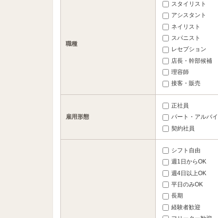
スタイリスト
アシスタント
ネイリスト
スパニスト
職種
レセプション
店長・幹部候補
理容師
接客・販売
正社員
雇用形態
パート・アルバイ
契約社員
シフト自由
週1日からOK
週4日以上OK
平日のみOK
長期
経験者歓迎