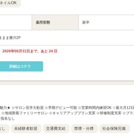
ネイルOK
雇用形態
新卒
ままま勝川2F
 2026年08月31日まで、あと 24 日
詳細はコチラ
人の魅力★ ☆サロン見学大歓迎 ☆早期デビュー可能 ☆営業時間内練習OK ☆最大月12
し ☆地域密着ファミリーサロン ☆キャリアアッププラン充実 ☆研修制度充実 ☆ブラ
・指名なし
なし
未経験者歓迎
交通費支給
禁煙・分煙
社会保険完備