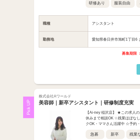
研修あり
服装自由
職種
アシスタント
勤務地
愛知県春日井市旭町1丁目6 
募集期限 ：
株式会社Aワールド
美容師｜新卒アシスタント｜研修制度充実
【Ai-ney 稲沢店】 ★この求
休みまで相談OK ☆残業ほぼな
クOK・ママさん活躍中 ☆予約
急募
新卒
残業