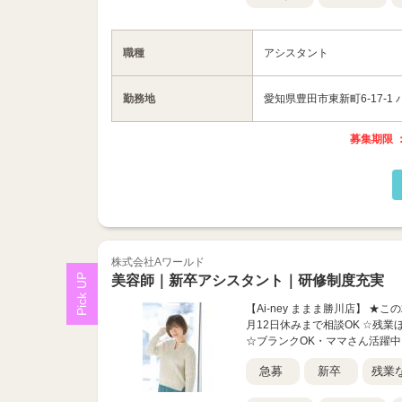
職種
アシスタント
勤務地
愛知県豊田市東新町6-17-1
募集期限 ：
株式会社Aワールド
美容師｜新卒アシスタント｜研修制度充実
【Ai-ney ままま勝川店】 
月12日休みまで相談OK ☆残
☆ブランクOK・ママさん活躍中
急募
新卒
残業