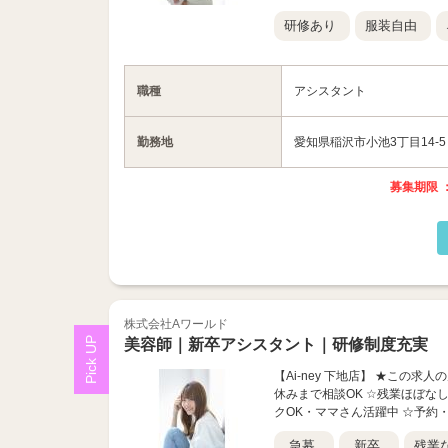
研修あり
服装自由
職種
アシスタント
勤務地
愛知県稲沢市小池3丁目14-5
募集期限 ：
株式会社Aワールド
美容師｜新卒アシスタント｜研修制度充実
【Ai-ney 下地店】 ★この求
休みまで相談OK ☆残業ほぼな
クOK・ママさん活躍中 ☆予約
急募
新卒
残業