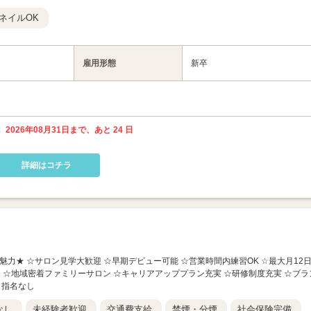
ネイルOK
雇用形態
新卒
 2026年08月31日まで、あと 24 日
詳細はコチラ
人の魅力★ ☆サロン見学大歓迎 ☆早期デビュー可能 ☆営業時間内練習OK ☆最大月12
し ☆地域密着ファミリーサロン ☆キャリアアッププラン充実 ☆研修制度充実 ☆ブラ
・指名なし
なし
未経験者歓迎
交通費支給
禁煙・分煙
社会保険完備