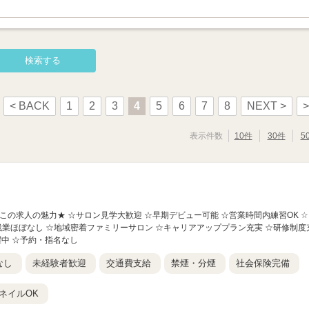
< BACK
1
2
3
4
5
6
7
8
NEXT >
>
表示件数
10件
30件
5
】 ★この求人の魅力★ ☆サロン見学大歓迎 ☆早期デビュー可能 ☆営業時間内練習OK ☆
☆残業ほぼなし ☆地域密着ファミリーサロン ☆キャリアアッププラン充実 ☆研修制度
躍中 ☆予約・指名なし
なし
未経験者歓迎
交通費支給
禁煙・分煙
社会保険完備
ネイルOK