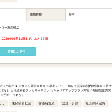
雇用形態
新卒
 バロー東新町店
 2026年08月31日まで、あと 24 日
詳細はコチラ
★この求人の魅力★ ☆サロン見学大歓迎 ☆早期デビュー可能 ☆営業時間内練習OK ☆最大
業ほぼなし ☆地域密着ファミリーサロン ☆キャリアアッププラン充実 ☆研修制度充実
 ☆予約・指名なし
なし
未経験者歓迎
交通費支給
禁煙・分煙
社会保険完備