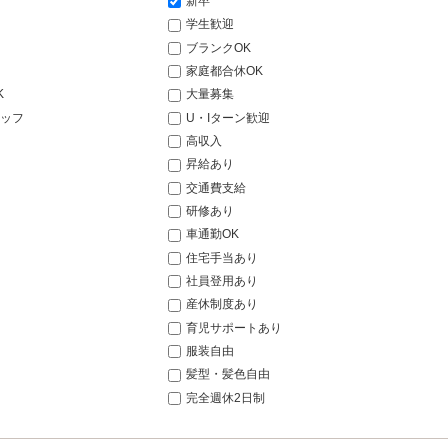
新卒
学生歓迎
ブランクOK
家庭都合休OK
K
大量募集
ッフ
U・Iターン歓迎
高収入
昇給あり
交通費支給
研修あり
車通勤OK
住宅手当あり
社員登用あり
産休制度あり
育児サポートあり
服装自由
髪型・髪色自由
完全週休2日制