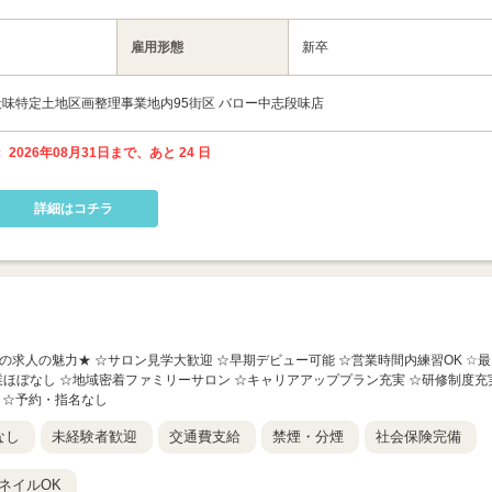
雇用形態
新卒
味特定土地区画整理事業地内95街区 バロー中志段味店
 2026年08月31日まで、あと 24 日
詳細はコチラ
 ★この求人の魅力★ ☆サロン見学大歓迎 ☆早期デビュー可能 ☆営業時間内練習OK ☆最
残業ほぼなし ☆地域密着ファミリーサロン ☆キャリアアッププラン充実 ☆研修制度充
 ☆予約・指名なし
なし
未経験者歓迎
交通費支給
禁煙・分煙
社会保険完備
ネイルOK