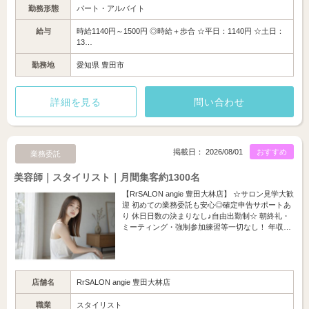
勤務形態
パート・アルバイト
給与
時給1140円～1500円 ◎時給＋歩合 ☆平日：1140円 ☆土日：
13…
勤務地
愛知県 豊田市
詳細を見る
問い合わせ
掲載日： 2026/08/01
おすすめ
業務委託
美容師｜スタイリスト｜月間集客約1300名
【RrSALON angie 豊田大林店】 ☆サロン見学大歓
迎 初めての業務委託も安心◎確定申告サポートあ
り 休日日数の決まりなし♪自由出勤制☆ 朝終礼・
ミーティング・強制参加練習等一切なし！ 年収…
店舗名
RrSALON angie 豊田大林店
職業
スタイリスト