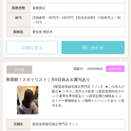
勤務形態
業務委託
給与
詳細参照：40万円～150万円 【完全歩合制】 ◎技術売上：50
～70％ …
勤務地
愛知県 豊田市
詳細を見る
問い合わせ
掲載日： 2026/08/01
おすすめ
正社員
美容師｜スタイリスト｜月8日休み＆賞与あり
【髪質改善縮毛矯正専門店 クノン】 ★この求人の
魅力★ ☆サロン見学も大歓迎 ☆髪質改善特化サロ
ン ☆夏季冬季休暇あり ☆講習会費の補助あり ☆
セミナー費補助あり ☆随時トレーニングあり ☆賞
与＆歩…
店舗名
髪質改善縮毛矯正専門店 クノン