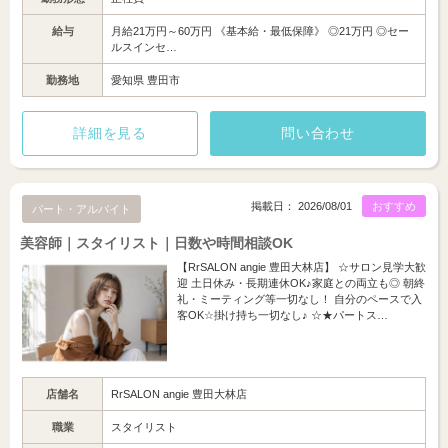
給与
月給21万円～60万円 《基本給・最低保障》 ◎21万円 ◎セー
ルスインセ…
勤務地
愛知県 豊田市
詳細を見る
問い合わせ
掲載日： 2026/08/01
おすすめ
パート・アルバイト
美容師｜スタイリスト｜日数や時間相談OK
【RrSALON angie 豊田大林店】 ☆サロン見学大歓
迎 土日休み・長期連休OK♪家庭との両立も◎ 朝終
礼・ミーティング等一切なし！ 自分のペースで入
客OK☆掛け持ち一切なし♪ ☆★パートス…
店舗名
RrSALON angie 豊田大林店
職業
スタイリスト