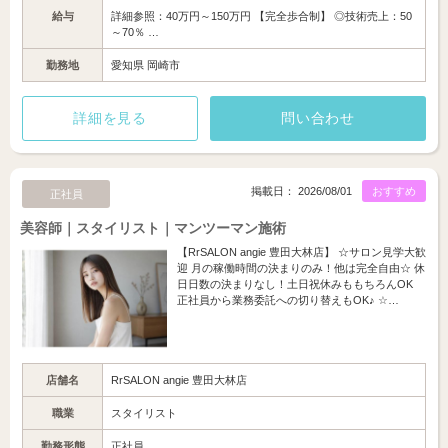
給与
詳細参照：40万円～150万円 【完全歩合制】 ◎技術売上：50
～70％ …
勤務地
愛知県 岡崎市
詳細を見る
問い合わせ
掲載日： 2026/08/01
おすすめ
正社員
美容師｜スタイリスト｜マンツーマン施術
【RrSALON angie 豊田大林店】 ☆サロン見学大歓
迎 月の稼働時間の決まりのみ！他は完全自由☆ 休
日日数の決まりなし！土日祝休みももちろんOK
正社員から業務委託への切り替えもOK♪ ☆…
店舗名
RrSALON angie 豊田大林店
職業
スタイリスト
勤務形態
正社員