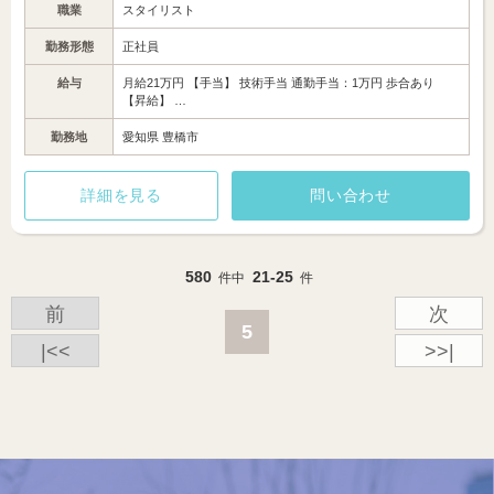
職業
スタイリスト
勤務形態
正社員
給与
月給21万円 【手当】 技術手当 通勤手当：1万円 歩合あり
【昇給】 …
勤務地
愛知県 豊橋市
詳細を見る
問い合わせ
580
21-25
件中
件
前
次
5
|<<
>>|