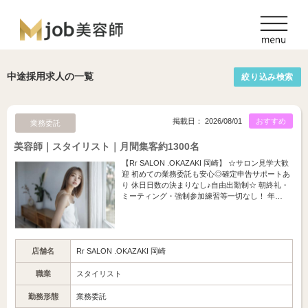
中途採用求人の一覧
絞り込み検索
掲載日： 2026/08/01
おすすめ
業務委託
美容師｜スタイリスト｜月間集客約1300名
【Rr SALON .OKAZAKI 岡崎】 ☆サロン見学大歓
迎 初めての業務委託も安心◎確定申告サポートあ
り 休日日数の決まりなし♪自由出勤制☆ 朝終礼・
ミーティング・強制参加練習等一切なし！ 年…
店舗名
Rr SALON .OKAZAKI 岡崎
職業
スタイリスト
勤務形態
業務委託