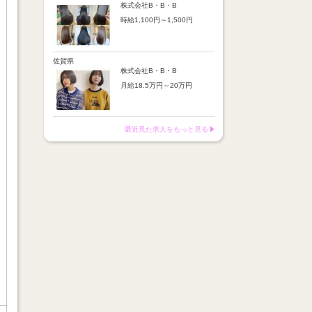
※店舗業績により回数・金額
より随時昇給あり
株式会社B・B・B
変動あり
時給1,100円～1,500円
【手当】
※入社半年間は有期雇用社員
通勤手当：上限8,000円
（基本給約4％減）
【時給詳細】
店販売上歩合：粗利の30％
※半年後に正社員へ転換（社
10:00～18:00：時給1,100円
SNS手当：あり
保は入社時から適用）
18:00～21:00：時給1,500円
佐賀県
サブスク歩合：あり
株式会社B・B・B
【賞与】
月給18.5万円～20万円
あり（年2回、社内規定あ
り）
【昇給】
前年度実績：8万円～60万円
あり（半年で必ず1回昇給）
（総額）
・店舗内レッスン科目合格に
最近見た求人をもっと見る
※店舗業績により回数・金額
より随時昇給あり
変動あり
【手当】
※入社半年間は有期雇用社員
通勤手当：上限8,000円
（基本給約4％減）
店販売上歩合：粗利の30％
※半年後に正社員へ転換（社
SNS手当：あり
保は入社時から適用）
サブスク歩合：あり
【賞与】
あり（年2回、社内規定あ
り）
前年度実績：8万円～60万円
（総額）
※店舗業績により回数・金額
変動あり
※入社半年間は有期雇用社員
（基本給約4％減）
※半年後に正社員へ転換（社