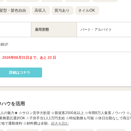
髪型・髪色自由
高収入
賞与あり
ネイルOK
雇用形態
パート・アルバイト
錦1F
 2026年08月31日まで、あと 23 日
詳細はコチラ
ウハウを活用
の求人の魅力★ ☆サロン見学大歓迎 ☆新規客2500名以上 ☆年間8万人集客ノウハウ ☆
業務委託選択OK ☆子供手当1人1万円支給 ☆時短勤務も可能 ☆休日出勤なしで両立
地で通勤便利 ☆材料費は全額...
続きを読む