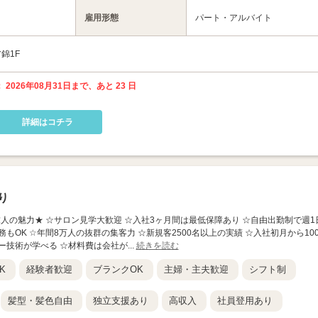
雇用形態
パート・アルバイト
錦1F
 2026年08月31日まで、あと 23 日
詳細はコチラ
り
の求人の魅力★ ☆サロン見学大歓迎 ☆入社3ヶ月間は最低保障あり ☆自由出勤制で週1
もOK ☆年間8万人の抜群の集客力 ☆新規客2500名以上の実績 ☆入社初月から10
技術が学べる ☆材料費は会社が...
続きを読む
K
経験者歓迎
ブランクOK
主婦・主夫歓迎
シフト制
髪型・髪色自由
独立支援あり
高収入
社員登用あり