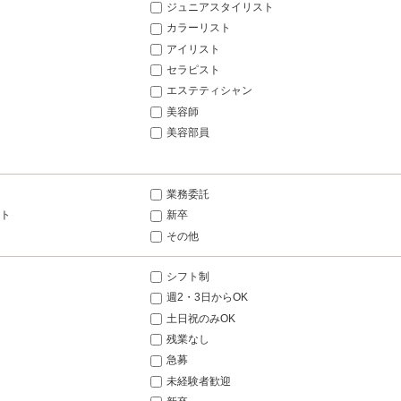
ジュニアスタイリスト
カラーリスト
アイリスト
セラピスト
エステティシャン
美容師
美容部員
業務委託
ト
新卒
その他
シフト制
週2・3日からOK
土日祝のみOK
残業なし
急募
未経験者歓迎