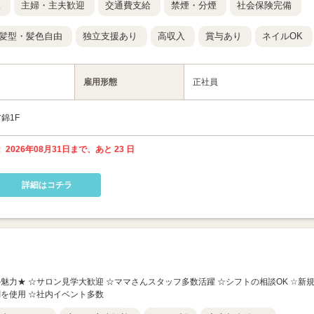
K
主婦・主夫歓迎
交通費支給
禁煙・分煙
社会保険完備
髪型・髪色自由
独立支援あり
高収入
賞与あり
ネイルOK
雇用形態
正社員
錦1F
 2026年08月31日まで、あと 23 日
詳細はコチラ
人の魅力★ ☆サロン見学大歓迎 ☆ママさんスタッフ多数活躍 ☆シフトの相談OK ☆新
剤を使用 ☆社内イベント多数