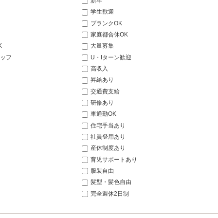
新卒
学生歓迎
ブランクOK
家庭都合休OK
K
大量募集
ッフ
U・Iターン歓迎
高収入
昇給あり
交通費支給
研修あり
車通勤OK
住宅手当あり
社員登用あり
産休制度あり
育児サポートあり
服装自由
髪型・髪色自由
完全週休2日制