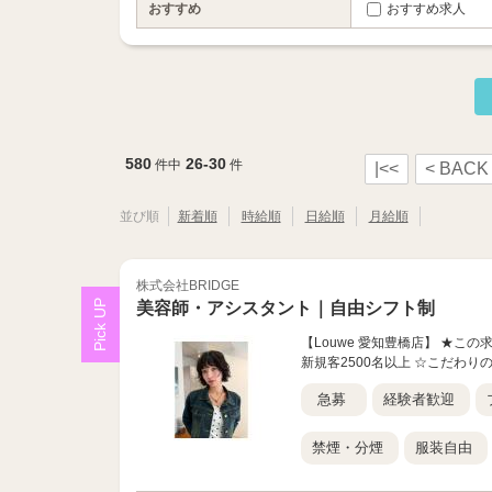
おすすめ
おすすめ求人
580
26-30
件中
件
|<<
< BACK
並び順
新着順
時給順
日給順
月給順
株式会社BRIDGE
美容師・アシスタント｜自由シフト制
【Louwe 愛知豊橋店】 ★こ
新規客2500名以上 ☆こだわり
急募
経験者歓迎
禁煙・分煙
服装自由