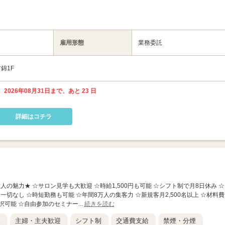
雇用形態
業務委託
錦1F
 2026年08月31日まで、あと 23 日
詳細はコチラ
求人の魅力★ ☆サロン見学も大歓迎 ☆時給1,500円も可能 ☆シフト制で月8日休み ☆
一切なし ☆時短勤務も可能 ☆年間8万人の集客力 ☆新規客月2,500名以上 ☆材料費
可能 ☆自由参加のセミナー...
続きを読む
K
主婦・主夫歓迎
シフト制
交通費支給
禁煙・分煙