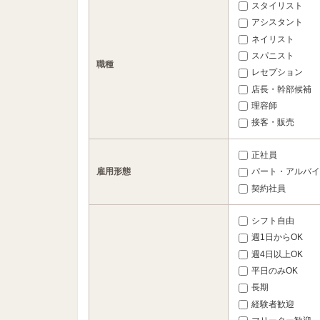
スタイリスト
アシスタント
ネイリスト
スパニスト
職種
レセプション
店長・幹部候補
理容師
接客・販売
正社員
雇用形態
パート・アルバイ
契約社員
シフト自由
週1日からOK
週4日以上OK
平日のみOK
長期
経験者歓迎