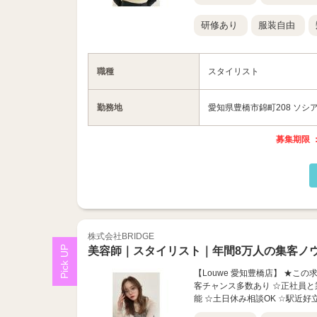
研修あり
服装自由
職種
スタイリスト
勤務地
愛知県豊橋市錦町208 ソシア
募集期限 ：
株式会社BRIDGE
美容師｜スタイリスト｜年間8万人の集客ノ
【Louwe 愛知豊橋店】 ★こ
客チャンス多数あり ☆正社員と
能 ☆土日休み相談OK ☆駅近好立