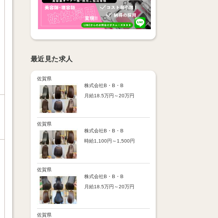
最近見た求人
佐賀県
株式会社B・B・B
月給18.5万円～20万円
【昇給】
あり（半年で必ず1回昇給）
・店舗内レッスン科目合格に
佐賀県
より随時昇給あり
株式会社B・B・B
時給1,100円～1,500円
【手当】
通勤手当：上限8,000円
【時給詳細】
店販売上歩合：粗利の30％
10:00～18:00：時給1,100円
SNS手当：あり
18:00～21:00：時給1,500円
佐賀県
サブスク歩合：あり
株式会社B・B・B
【賞与】
月給18.5万円～20万円
あり（年2回、社内規定あ
り）
【昇給】
前年度実績：8万円～60万円
あり（半年で必ず1回昇給）
（総額）
・店舗内レッスン科目合格に
佐賀県