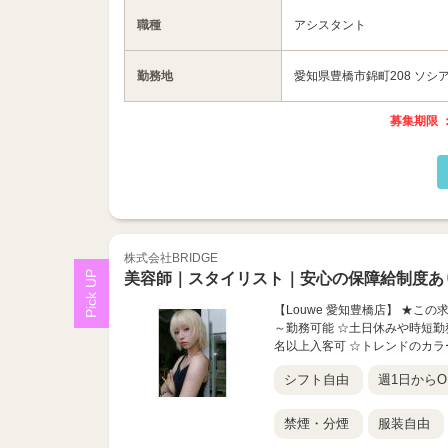
職種
アシスタント
勤務地
愛知県豊橋市錦町208 ソシア
募集期限 ：
株式会社BRIDGE
美容師｜スタイリスト｜安心の保障給制度あ
【Louwe 愛知豊橋店】 ★こ
～勤務可能 ☆土日休みや時短勤務
名以上入客可 ☆トレンドのカラー
シフト自由
週1日からO
禁煙・分煙
服装自由