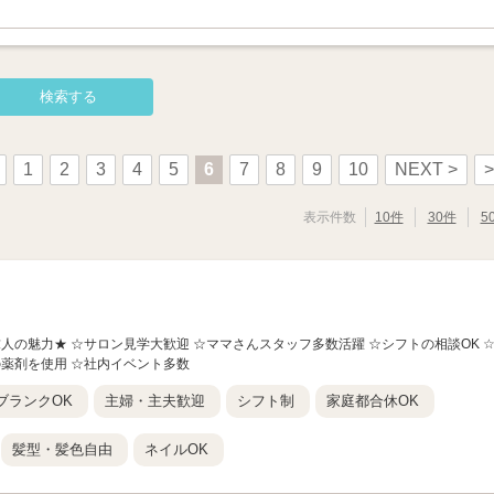
1
2
3
4
5
6
7
8
9
10
NEXT >
>
表示件数
10件
30件
5
の求人の魅力★ ☆サロン見学大歓迎 ☆ママさんスタッフ多数活躍 ☆シフトの相談OK 
の薬剤を使用 ☆社内イベント多数
ブランクOK
主婦・主夫歓迎
シフト制
家庭都合休OK
髪型・髪色自由
ネイルOK