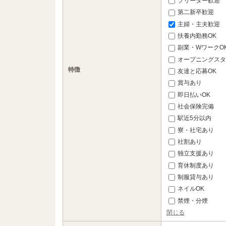
フリーター歓迎
第二新卒歓迎
主婦・主夫歓迎
扶養内勤務OK
副業・WワークO
オープニングスタ
特徴
友達と応募OK
賞与あり
即日払いOK
社会保険完備
駅近5分以内
寮・社宅あり
社割あり
独立支援あり
育休制度あり
制服貸与あり
ネイルOK
禁煙・分煙
閉じる