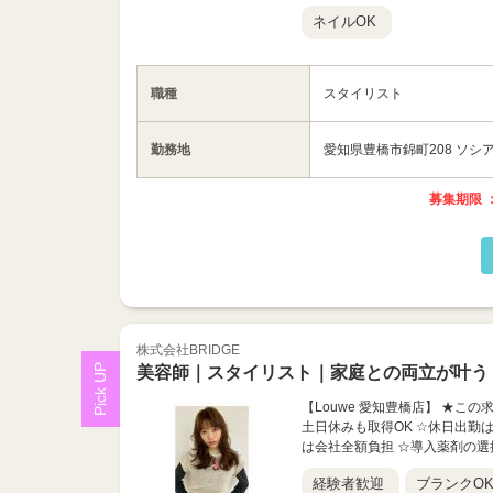
ネイルOK
職種
スタイリスト
勤務地
愛知県豊橋市錦町208 ソシア
募集期限 ：
株式会社BRIDGE
美容師｜スタイリスト｜家庭との両立が叶う
【Louwe 愛知豊橋店】 ★この
土日休みも取得OK ☆休日出勤は
は会社全額負担 ☆導入薬剤の選択
経験者歓迎
ブランクO