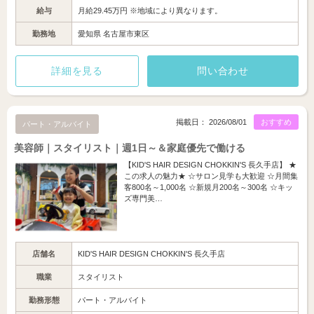
給与
月給29.45万円 ※地域により異なります。
勤務地
愛知県 名古屋市東区
詳細を見る
問い合わせ
掲載日： 2026/08/01
おすすめ
パート・アルバイト
美容師｜スタイリスト｜週1日～＆家庭優先で働ける
【KID'S HAIR DESIGN CHOKKIN'S 長久手店】 ★
この求人の魅力★ ☆サロン見学も大歓迎 ☆月間集
客800名～1,000名 ☆新規月200名～300名 ☆キッ
ズ専門美…
店舗名
KID'S HAIR DESIGN CHOKKIN'S 長久手店
職業
スタイリスト
勤務形態
パート・アルバイト