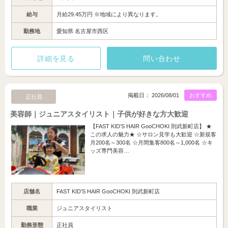
給与
月給29.45万円 ※地域により異なります。
勤務地
愛知県 名古屋市西区
詳細を見る
問い合わせ
掲載日： 2026/08/01
おすすめ
正社員
美容師｜ジュニアスタイリスト｜子供が好きな方大歓迎
【FAST KID’S HAIR GooCHOKI 則武新町店】 ★
この求人の魅力★ ☆サロン見学も大歓迎 ☆新規客
月200名～300名 ☆月間集客800名～1,000名 ☆キ
ッズ専門美容…
店舗名
FAST KID’S HAIR GooCHOKI 則武新町店
職業
ジュニアスタイリスト
勤務形態
正社員