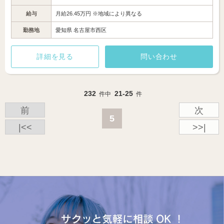
給与
月給26.45万円 ※地域により異なる
勤務地
愛知県 名古屋市西区
詳細を見る
問い合わせ
232
21-25
件中
件
前
次
5
|<<
>>|