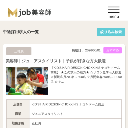
中途採用求人の一覧
絞り込み検索
掲載日： 2026/08/01
おすすめ
正社員
美容師｜ジュニアスタイリスト｜子供が好きな方大歓迎
【KID'S HAIR DESIGN CHOKKIN'S ナゴヤドーム
前店】 ★この求人の魅力★ ☆サロン見学も大歓迎
☆新規客月200名～300名 ☆月間集客800名～1,000
名 ☆キ…
店舗名
KID'S HAIR DESIGN CHOKKIN'S ナゴヤドーム前店
職業
ジュニアスタイリスト
勤務形態
正社員