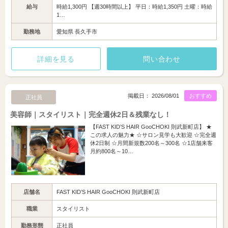
給与
時給1,300円 【週30時間以上】 平日：時給1,350円 土曜：時給
1…
勤務地
愛知県 長久手市
詳細を見る
問い合わせ
掲載日： 2026/08/01
おすすめ
正社員
美容師｜スタイリスト｜完全週休2日＆残業なし！
【FAST KID’S HAIR GooCHOKI 則武新町店】 ★
この求人の魅力★ ☆サロン見学も大歓迎 ☆完全週
休2日制 ☆月間新規数200名～300名 ☆1店舗来客
月約800名～10…
店舗名
FAST KID’S HAIR GooCHOKI 則武新町店
職業
スタイリスト
勤務形態
正社員