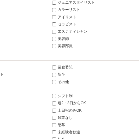
ジュニアスタイリスト
カラーリスト
アイリスト
セラピスト
エステティシャン
美容師
美容部員
業務委託
ト
新卒
その他
シフト制
週2・3日からOK
土日祝のみOK
残業なし
急募
未経験者歓迎