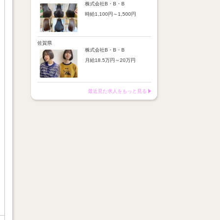
※店舗業績により回数・金額
より随時昇給あり
株式会社B・B・B
変動あり
時給1,100円～1,500円
【手当】
※入社半年間は有期雇用社員
通勤手当：上限8,000円
（基本給約4％減）
【時給詳細】
店販売上歩合：粗利の30％
※半年後に正社員へ転換（社
10:00～18:00：時給1,100円
SNS手当：あり
保は入社時から適用）
18:00～21:00：時給1,500円
佐賀県
サブスク歩合：あり
株式会社B・B・B
【賞与】
月給18.5万円～20万円
あり（年2回、社内規定あ
り）
【昇給】
前年度実績：8万円～60万円
あり（半年で必ず1回昇給）
（総額）
・店舗内レッスン科目合格に
最近見た求人をもっと見る
※店舗業績により回数・金額
より随時昇給あり
変動あり
【手当】
※入社半年間は有期雇用社員
通勤手当：上限8,000円
（基本給約4％減）
店販売上歩合：粗利の30％
※半年後に正社員へ転換（社
SNS手当：あり
保は入社時から適用）
サブスク歩合：あり
【賞与】
あり（年2回、社内規定あ
り）
前年度実績：8万円～60万円
（総額）
※店舗業績により回数・金額
変動あり
※入社半年間は有期雇用社員
（基本給約4％減）
※半年後に正社員へ転換（社