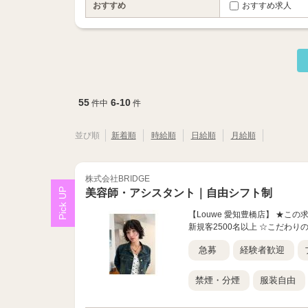
おすすめ
おすすめ求人
55
6-10
件中
件
並び順
新着順
時給順
日給順
月給順
株式会社BRIDGE
美容師・アシスタント｜自由シフト制
【Louwe 愛知豊橋店】 ★こ
新規客2500名以上 ☆こだわり
急募
経験者歓迎
禁煙・分煙
服装自由