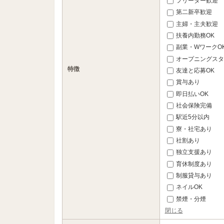
フリーター歓迎
第二新卒歓迎
主婦・主夫歓迎
扶養内勤務OK
副業・WワークO
オープニングスタ
特徴
友達と応募OK
賞与あり
即日払いOK
社会保険完備
駅近5分以内
寮・社宅あり
社割あり
独立支援あり
育休制度あり
制服貸与あり
ネイルOK
禁煙・分煙
閉じる