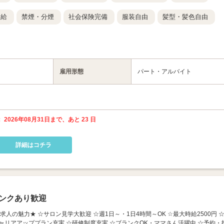
支給
禁煙・分煙
社会保険完備
服装自由
髪型・髪色自由
雇用形態
パート・アルバイト
 2026年08月31日まで、あと 23 日
詳細はコチラ
ンクあり歓迎
】 ★この求人の魅力★ ☆サロン見学大歓迎 ☆週1日～・1日4時間～OK ☆最大時給2500円 
ャリアアッププラン充実 ☆研修制度充実 ☆ブランクOK・ママさん活躍中 ☆予約・