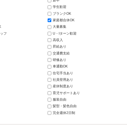
新卒
学生歓迎
ブランクOK
家庭都合休OK
K
大量募集
ッフ
U・Iターン歓迎
高収入
昇給あり
交通費支給
研修あり
車通勤OK
住宅手当あり
社員登用あり
産休制度あり
育児サポートあり
服装自由
髪型・髪色自由
完全週休2日制