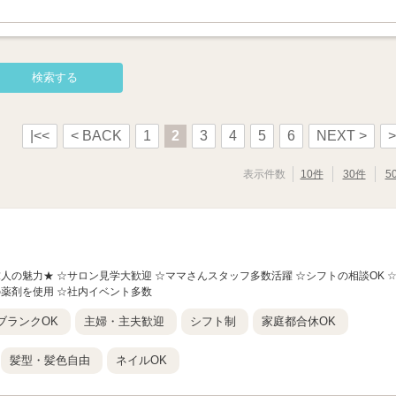
|<<
< BACK
1
2
3
4
5
6
NEXT >
>
表示件数
10件
30件
5
の求人の魅力★ ☆サロン見学大歓迎 ☆ママさんスタッフ多数活躍 ☆シフトの相談OK 
の薬剤を使用 ☆社内イベント多数
ブランクOK
主婦・主夫歓迎
シフト制
家庭都合休OK
髪型・髪色自由
ネイルOK