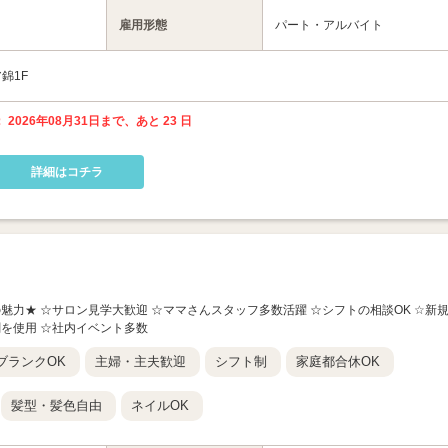
雇用形態
パート・アルバイト
錦1F
 2026年08月31日まで、あと 23 日
詳細はコチラ
人の魅力★ ☆サロン見学大歓迎 ☆ママさんスタッフ多数活躍 ☆シフトの相談OK ☆新
剤を使用 ☆社内イベント多数
ブランクOK
主婦・主夫歓迎
シフト制
家庭都合休OK
髪型・髪色自由
ネイルOK