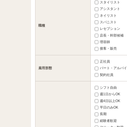
スタイリスト
アシスタント
ネイリスト
スパニスト
職種
レセプション
店長・幹部候補
理容師
接客・販売
正社員
雇用形態
パート・アルバイ
契約社員
シフト自由
週1日からOK
週4日以上OK
平日のみOK
長期
経験者歓迎