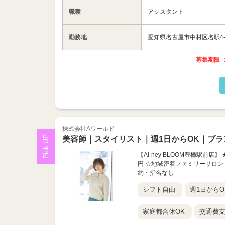
職種
アシスタント
勤務地
愛知県名古屋市中村区名駅4-2
募集期限 ：
株式会社Aワールド
美容師｜スタイリスト｜週1日からOK｜ブラ
【Ai-ney BLOOM豊橋駅前
円 ☆地域密着ファミリーサロン
約・指名なし
シフト自由
週1日からO
家庭都合休OK
交通費