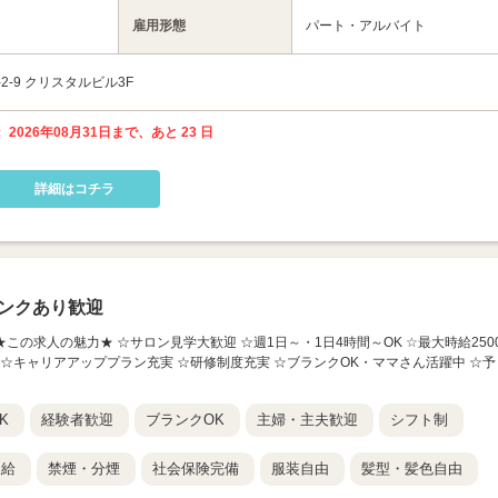
雇用形態
パート・アルバイト
-9 クリスタルビル3F
 2026年08月31日まで、あと 23 日
詳細はコチラ
ンクあり歓迎
店】 ★この求人の魅力★ ☆サロン見学大歓迎 ☆週1日～・1日4時間～OK ☆最大時給250
 ☆キャリアアッププラン充実 ☆研修制度充実 ☆ブランクOK・ママさん活躍中 ☆予
K
経験者歓迎
ブランクOK
主婦・主夫歓迎
シフト制
支給
禁煙・分煙
社会保険完備
服装自由
髪型・髪色自由