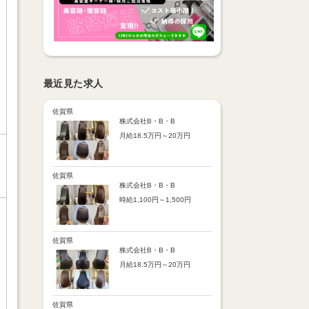
最近見た求人
佐賀県
株式会社B・B・B
月給18.5万円～20万円
【昇給】
あり（半年で必ず1回昇給）
・店舗内レッスン科目合格に
佐賀県
より随時昇給あり
株式会社B・B・B
時給1,100円～1,500円
【手当】
通勤手当：上限8,000円
【時給詳細】
店販売上歩合：粗利の30％
10:00～18:00：時給1,100円
SNS手当：あり
18:00～21:00：時給1,500円
佐賀県
サブスク歩合：あり
株式会社B・B・B
【賞与】
月給18.5万円～20万円
あり（年2回、社内規定あ
り）
【昇給】
前年度実績：8万円～60万円
あり（半年で必ず1回昇給）
（総額）
・店舗内レッスン科目合格に
佐賀県