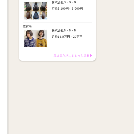
※店舗業績により回数・金額
より随時昇給あり
株式会社B・B・B
変動あり
時給1,100円～1,500円
【手当】
※入社半年間は有期雇用社員
通勤手当：上限8,000円
（基本給約4％減）
【時給詳細】
店販売上歩合：粗利の30％
※半年後に正社員へ転換（社
10:00～18:00：時給1,100円
SNS手当：あり
保は入社時から適用）
18:00～21:00：時給1,500円
佐賀県
サブスク歩合：あり
株式会社B・B・B
【賞与】
月給18.5万円～20万円
あり（年2回、社内規定あ
り）
【昇給】
前年度実績：8万円～60万円
あり（半年で必ず1回昇給）
（総額）
・店舗内レッスン科目合格に
最近見た求人をもっと見る
※店舗業績により回数・金額
より随時昇給あり
変動あり
【手当】
※入社半年間は有期雇用社員
通勤手当：上限8,000円
（基本給約4％減）
店販売上歩合：粗利の30％
※半年後に正社員へ転換（社
SNS手当：あり
保は入社時から適用）
サブスク歩合：あり
【賞与】
あり（年2回、社内規定あ
り）
前年度実績：8万円～60万円
（総額）
※店舗業績により回数・金額
変動あり
※入社半年間は有期雇用社員
（基本給約4％減）
※半年後に正社員へ転換（社