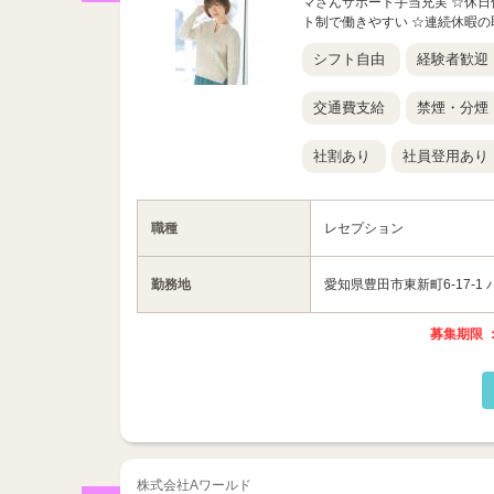
マさんサポート手当充実 ☆休日
ト制で働きやすい ☆連続休暇の取
シフト自由
経験者歓迎
交通費支給
禁煙・分煙
社割あり
社員登用あり
職種
レセプション
勤務地
愛知県豊田市東新町6-17-1
募集期限 ：
株式会社Aワールド