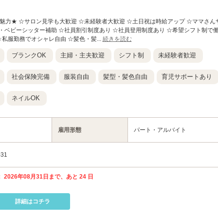
求人の魅力★ ☆サロン見学も大歓迎 ☆未経験者大歓迎 ☆土日祝は時給アップ ☆ママさん
・ベビーシッター補助 ☆社員割引制度あり ☆社員登用制度あり ☆希望シフト制で
☆私服勤務でオシャレ自由 ☆髪色・髪...
続きを読む
ブランクOK
主婦・主夫歓迎
シフト制
未経験者歓迎
社会保険完備
服装自由
髪型・髪色自由
育児サポートあり
ネイルOK
雇用形態
パート・アルバイト
31
 2026年08月31日まで、あと 24 日
詳細はコチラ