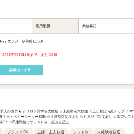
雇用形態
業務委託
-22 エフジー伊勢町ビル3F
 2026年08月31日まで、あと 24 日
詳細はコチラ
店】 ★この求人の魅力★ ☆サロン見学も大歓迎 ☆未経験者大歓迎 ☆土日祝は時給アップ ☆マ
育手当・ベビーシッター補助 ☆社員割引制度あり ☆社員登用制度あり ☆希望シフ
OK ☆私服勤務でオシャレ自...
続きを読む
ブランクOK
主婦・主夫歓迎
シフト制
未経験者歓迎