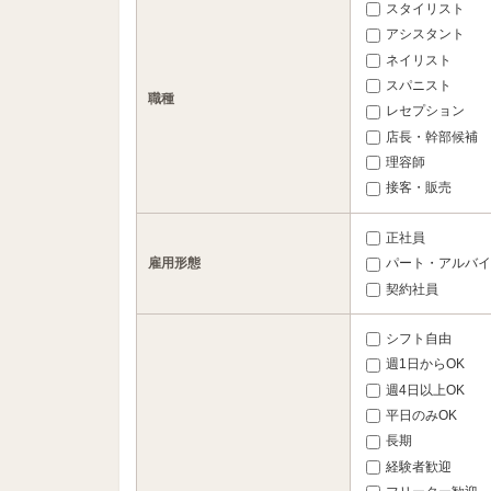
スタイリスト
アシスタント
ネイリスト
スパニスト
職種
レセプション
店長・幹部候補
理容師
接客・販売
正社員
雇用形態
パート・アルバイ
契約社員
シフト自由
週1日からOK
週4日以上OK
平日のみOK
長期
経験者歓迎