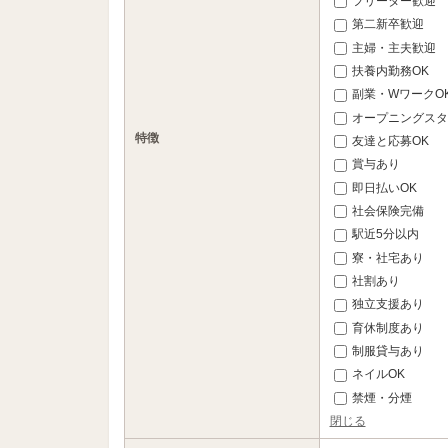
フリーター歓迎
第二新卒歓迎
主婦・主夫歓迎
扶養内勤務OK
副業・WワークO
オープニングスタ
特徴
友達と応募OK
賞与あり
即日払いOK
社会保険完備
駅近5分以内
寮・社宅あり
社割あり
独立支援あり
育休制度あり
制服貸与あり
ネイルOK
禁煙・分煙
閉じる