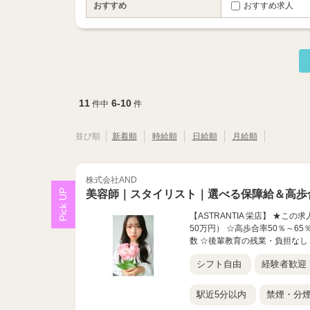
おすすめ
おすすめ求人
11
6-10
件中
件
並び順
新着順
時給順
日給順
月給順
株式会社AND
美容師｜スタイリスト｜選べる保障給＆高歩
【ASTRANTIA 栄店】 ★
50万円） ☆高歩合率50％～6
数 ☆後輩教育の残業・負担なし ☆
シフト自由
経験者歓迎
駅近5分以内
禁煙・分