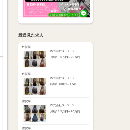
最近見た求人
佐賀県
株式会社B・B・B
月給18.5万円～20万円
【昇給】
あり（半年で必ず1回昇給）
・店舗内レッスン科目合格に
佐賀県
より随時昇給あり
株式会社B・B・B
時給1,100円～1,500円
【手当】
通勤手当：上限8,000円
【時給詳細】
店販売上歩合：粗利の30％
10:00～18:00：時給1,100円
SNS手当：あり
18:00～21:00：時給1,500円
佐賀県
サブスク歩合：あり
株式会社B・B・B
【賞与】
月給18.5万円～20万円
あり（年2回、社内規定あ
り）
【昇給】
前年度実績：8万円～60万円
あり（半年で必ず1回昇給）
（総額）
・店舗内レッスン科目合格に
佐賀県