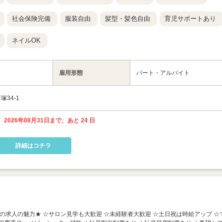
社会保険完備
服装自由
髪型・髪色自由
育児サポートあり
ネイルOK
雇用形態
パート・アルバイト
34-1
 2026年08月31日まで、あと 24 日
詳細はコチラ
 ★この求人の魅力★ ☆サロン見学も大歓迎 ☆未経験者大歓迎 ☆土日祝は時給アップ ☆