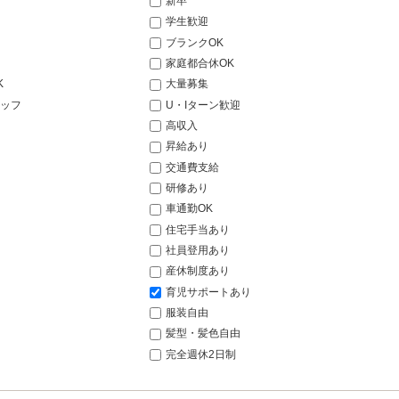
新卒
学生歓迎
ブランクOK
家庭都合休OK
K
大量募集
ッフ
U・Iターン歓迎
高収入
昇給あり
交通費支給
研修あり
車通勤OK
住宅手当あり
社員登用あり
産休制度あり
育児サポートあり
服装自由
髪型・髪色自由
完全週休2日制