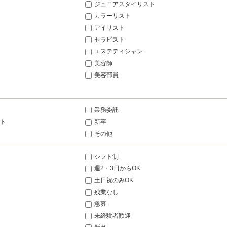
ジュニアスタイリスト
カラーリスト
アイリスト
セラピスト
エステティシャン
美容師
美容部員
業務委託
ト
新卒
その他
シフト制
週2・3日からOK
土日祝のみOK
残業なし
急募
未経験者歓迎