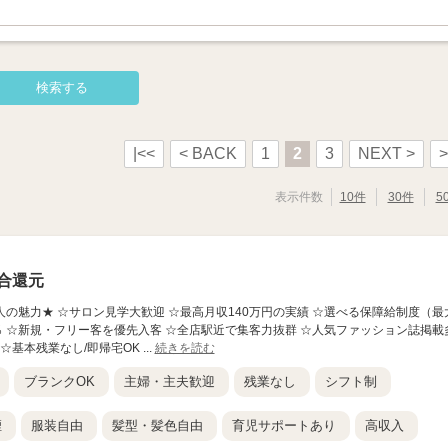
|<<
< BACK
1
2
3
NEXT >
>
表示件数
10件
30件
5
合還元
この求人の魅力★ ☆サロン見学大歓迎 ☆最高月収140万円の実績 ☆選べる保障給制度（最
5％ ☆新規・フリー客を優先入客 ☆全店駅近で集客力抜群 ☆人気ファッション誌掲載
基本残業なし/即帰宅OK ...
続きを読む
ブランクOK
主婦・主夫歓迎
残業なし
シフト制
煙
服装自由
髪型・髪色自由
育児サポートあり
高収入