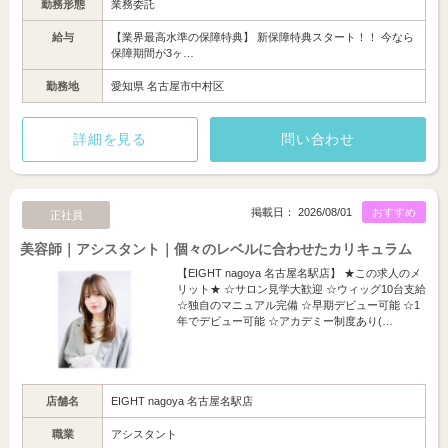
勤務形態
業務委託
給与
【業界最高水準の保障特典】 新保障特典スタート！！ 今なら
保障期間が3ヶ…
勤務地
愛知県 名古屋市中村区
詳細を見る
問い合わせ
掲載日： 2026/08/01
おすすめ
正社員
美容師｜アシスタント｜個々のレベルに合わせたカリキュラム
【EIGHT nagoya 名古屋名駅店】 ★この求人のメ
リット★ ☆サロン見学大歓迎 ☆ウィッグ10台支給
☆独自のマニュアル完備 ☆早期デビュー可能 ☆1
年でデビュー可能 ☆アカデミー制度あり(…
店舗名
EIGHT nagoya 名古屋名駅店
職業
アシスタント