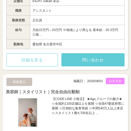
店舗名
EIGHT sakae 栄店
職業
アシスタント
勤務形態
正社員
給与
月給22万円～24万円 ※地域により異なる 基本給：20.3万円
◎基…
勤務地
愛知県 名古屋市中区
詳細を見る
問い合わせ
掲載日： 2026/08/01
おすすめ
業務委託
美容師｜スタイリスト｜完全自由出勤制
【CODE.LINE 小牧店】 ★Agu.グループの魅力★
☆全国約1100店舗以上を展開 ☆全国47都道府県に
展開 ☆圧倒的な集客実績 ☆年間540万人以上来店
☆スタイリスト数4,700名以上 …