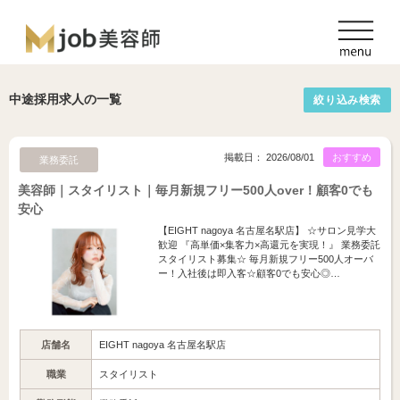
中途採用求人の一覧
絞り込み検索
掲載日： 2026/08/01
おすすめ
業務委託
美容師｜スタイリスト｜毎月新規フリー500人over！顧客0でも
安心
【EIGHT nagoya 名古屋名駅店】 ☆サロン見学大
歓迎 『高単価×集客力×高還元を実現！』 業務委託
スタイリスト募集☆ 毎月新規フリー500人オーバ
ー！入社後は即入客☆顧客0でも安心◎…
店舗名
EIGHT nagoya 名古屋名駅店
職業
スタイリスト