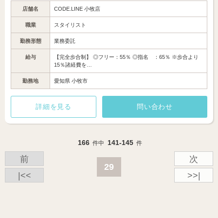
店舗名
CODE.LINE 小牧店
職業
スタイリスト
勤務形態
業務委託
給与
【完全歩合制】 ◎フリー：55％ ◎指名 ：65％ ※歩合より
15％諸経費を…
勤務地
愛知県 小牧市
詳細を見る
問い合わせ
166
141-145
件中
件
前
次
29
|<<
>>|