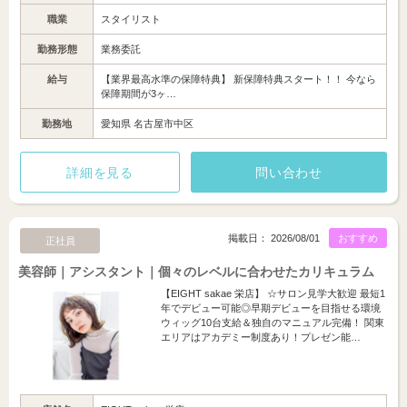
職業
スタイリスト
勤務形態
業務委託
給与
【業界最高水準の保障特典】 新保障特典スタート！！ 今なら
保障期間が3ヶ…
勤務地
愛知県 名古屋市中区
詳細を見る
問い合わせ
掲載日： 2026/08/01
おすすめ
正社員
美容師｜アシスタント｜個々のレベルに合わせたカリキュラム
【EIGHT sakae 栄店】 ☆サロン見学大歓迎 最短1
年でデビュー可能◎早期デビューを目指せる環境
ウィッグ10台支給＆独自のマニュアル完備！ 関東
エリアはアカデミー制度あり！プレゼン能…