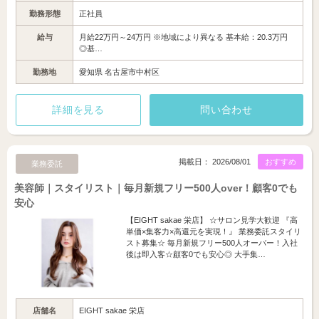
勤務形態
正社員
給与
月給22万円～24万円 ※地域により異なる 基本給：20.3万円
◎基…
勤務地
愛知県 名古屋市中村区
詳細を見る
問い合わせ
掲載日： 2026/08/01
おすすめ
業務委託
美容師｜スタイリスト｜毎月新規フリー500人over！顧客0でも
安心
【EIGHT sakae 栄店】 ☆サロン見学大歓迎 『高
単価×集客力×高還元を実現！』 業務委託スタイリ
スト募集☆ 毎月新規フリー500人オーバー！入社
後は即入客☆顧客0でも安心◎ 大手集…
店舗名
EIGHT sakae 栄店