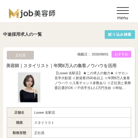
中途採用求人の一覧
絞り込み検索
掲載日： 2026/08/01
おすすめ
正社員
美容師｜スタイリスト｜年間8万人の集客ノウハウを活用
【Louwe 名駅店】 ★この求人の魅力★ ☆サロン
見学大歓迎 ☆新規客2500名以上 ☆年間8万人集客
ノウハウ ☆入客チャンス多数あり ☆正社員と業務
委託選択OK ☆子供手当1人1万円支給 ☆時短…
店舗名
Louwe 名駅店
職業
スタイリスト
勤務形態
正社員