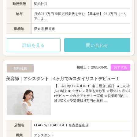
勤務形態
契約社員
給与
月給24.1万円 ※固定残業代を含む 【基本給】 24.1万円（エリ
アによ…
勤務地
愛知県 田原市
詳細を見る
問い合わせ
掲載日： 2026/08/01
おすすめ
契約社員
美容師｜アシスタント｜4ヶ月でJrスタイリストデビュー！
【FLAG by HEADLIGHT 名古屋金山店】 ★この求
人の魅力★ ☆サロン見学も大歓迎 ☆最短4ヶ月でJ
rデビュー ☆自社アカデミー完備 ☆営業時間内に
練習OK ☆受講費61.6万円が無料 …
店舗名
FLAG by HEADLIGHT 名古屋金山店
職業
アシスタント