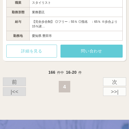
職業
スタイリスト
勤務形態
業務委託
給与
【完全歩合制】 ◎フリー：55％ ◎指名 ：65％ ※歩合より
15％諸…
勤務地
愛知県 豊田市
詳細を見る
問い合わせ
166
16-20
件中
件
前
次
4
|<<
>>|