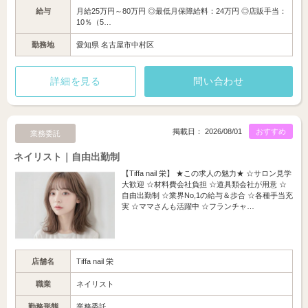
給与
月給25万円～80万円 ◎最低月保障給料：24万円 ◎店販手当：
10％（5…
勤務地
愛知県 名古屋市中村区
詳細を見る
問い合わせ
掲載日： 2026/08/01
おすすめ
業務委託
ネイリスト｜自由出勤制
【Tiffa nail 栄】 ★この求人の魅力★ ☆サロン見学
大歓迎 ☆材料費会社負担 ☆道具類会社が用意 ☆
自由出勤制 ☆業界No,1の給与＆歩合 ☆各種手当充
実 ☆ママさんも活躍中 ☆フランチャ…
店舗名
Tiffa nail 栄
職業
ネイリスト
勤務形態
業務委託