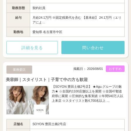
勤務形態
契約社員
給与
月給24.1万円 ※固定残業代を含む 【基本給】 24.1万円（エリ
アによ…
勤務地
愛知県 名古屋市中区
詳細を見る
問い合わせ
掲載日： 2026/08/01
おすすめ
業務委託
美容師｜スタイリスト｜子育て中の方も歓迎
【SOYON 豊田土橋2号店】 ★Agu.グループの魅
力★ ☆全国約1100店舗以上を展開 ☆全国47都道
府県に展開 ☆圧倒的な集客実績 ☆年間540万人以
上来店 ☆スタイリスト数4,700名以上 …
店舗名
SOYON 豊田土橋2号店