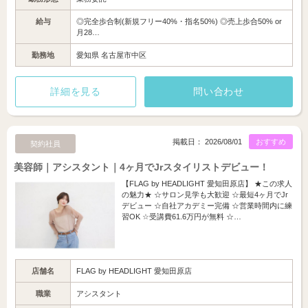
給与
◎完全歩合制(新規フリー40%・指名50%) ◎売上歩合50% or
月28…
勤務地
愛知県 名古屋市中区
詳細を見る
問い合わせ
掲載日： 2026/08/01
おすすめ
契約社員
美容師｜アシスタント｜4ヶ月でJrスタイリストデビュー！
【FLAG by HEADLIGHT 愛知田原店】 ★この求人
の魅力★ ☆サロン見学も大歓迎 ☆最短4ヶ月でJr
デビュー ☆自社アカデミー完備 ☆営業時間内に練
習OK ☆受講費61.6万円が無料 ☆…
店舗名
FLAG by HEADLIGHT 愛知田原店
職業
アシスタント