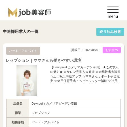
中途採用求人の一覧
絞り込み検索
掲載日： 2026/08/01
おすすめ
パート・アルバイト
レセプション｜ママさんも働きやすい環境
【Dew point カメリアガーデン幸田】 ★この求人
の魅力★ ☆サロン見学も大歓迎 ☆未経験者大歓迎
☆土日祝は時給アップ ☆ママさんサポート手当充
実 ☆休日保育手当・ベビーシッター補助 ☆社員…
店舗名
Dew point カメリアガーデン幸田
職業
レセプション
勤務形態
パート・アルバイト