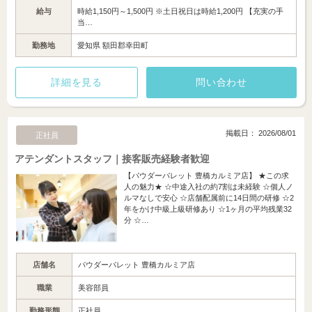
給与
時給1,150円～1,500円 ※土日祝日は時給1,200円 【充実の手
当…
勤務地
愛知県 額田郡幸田町
詳細を見る
問い合わせ
掲載日： 2026/08/01
正社員
アテンダントスタッフ｜接客販売経験者歓迎
【パウダーパレット 豊橋カルミア店】 ★この求
人の魅力★ ☆中途入社の約7割は未経験 ☆個人ノ
ルマなしで安心 ☆店舗配属前に14日間の研修 ☆2
年をかけ中級上級研修あり ☆1ヶ月の平均残業32
分 ☆…
店舗名
パウダーパレット 豊橋カルミア店
職業
美容部員
勤務形態
正社員