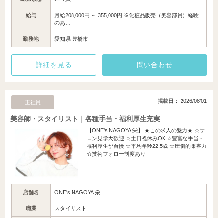
給与
月給208,000円 ～ 355,000円 ※化粧品販売（美容部員）経験
のあ…
勤務地
愛知県 豊橋市
詳細を見る
問い合わせ
掲載日： 2026/08/01
正社員
美容師・スタイリスト｜各種手当・福利厚生充実
【ONE's NAGOYA 栄】 ★この求人の魅力★ ☆サ
ロン見学大歓迎 ☆土日祝休みOK ☆豊富な手当・
福利厚生が自慢 ☆平均年齢22.5歳 ☆圧倒的集客力
☆技術フォロー制度あり
店舗名
ONE's NAGOYA 栄
職業
スタイリスト