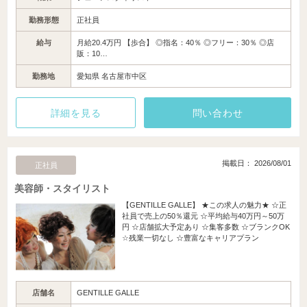
勤務形態
正社員
給与
月給20.4万円 【歩合】 ◎指名：40％ ◎フリー：30％ ◎店
販：10…
勤務地
愛知県 名古屋市中区
詳細を見る
問い合わせ
掲載日： 2026/08/01
正社員
美容師・スタイリスト
【GENTILLE GALLE】 ★この求人の魅力★ ☆正
社員で売上の50％還元 ☆平均給与40万円～50万
円 ☆店舗拡大予定あり ☆集客多数 ☆ブランクOK
☆残業一切なし ☆豊富なキャリアプラン
店舗名
GENTILLE GALLE