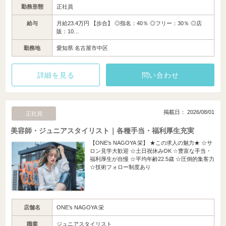
勤務形態
正社員
給与
月給23.4万円 【歩合】 ◎指名：40％ ◎フリー：30％ ◎店
販：10…
勤務地
愛知県 名古屋市中区
詳細を見る
問い合わせ
掲載日： 2026/08/01
正社員
美容師・ジュニアスタイリスト｜各種手当・福利厚生充実
【ONE's NAGOYA 栄】 ★この求人の魅力★ ☆サ
ロン見学大歓迎 ☆土日祝休みOK ☆豊富な手当・
福利厚生が自慢 ☆平均年齢22.5歳 ☆圧倒的集客力
☆技術フォロー制度あり
店舗名
ONE's NAGOYA 栄
職業
ジュニアスタイリスト