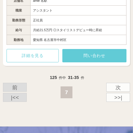
店舗名
amie 名駅
職業
アシスタント
勤務形態
正社員
給与
月給21.5万円 ◎スタイリストデビュー時に昇給
勤務地
愛知県 名古屋市中村区
詳細を見る
問い合わせ
125
31-35
件中
件
前
次
7
|<<
>>|