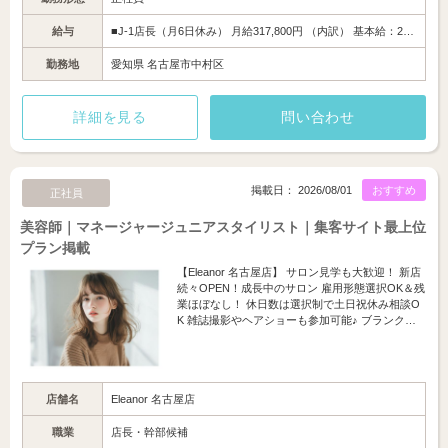
給与
■J-1店長（月6日休み） 月給317,800円 （内訳） 基本給：2…
勤務地
愛知県 名古屋市中村区
詳細を見る
問い合わせ
掲載日： 2026/08/01
おすすめ
正社員
美容師｜マネージャージュニアスタイリスト｜集客サイト最上位
プラン掲載
【Eleanor 名古屋店】 サロン見学も大歓迎！ 新店
続々OPEN！成長中のサロン 雇用形態選択OK＆残
業ほぼなし！ 休日数は選択制で土日祝休み相談O
K 雑誌撮影やヘアショーも参加可能♪ ブランク…
店舗名
Eleanor 名古屋店
職業
店長・幹部候補