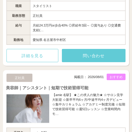
職業
スタイリスト
勤務形態
正社員
給与
月給24.3万円or歩合40% ◎昇給年3回～ ◎賞与あり ◎交通費
支給(…
勤務地
愛知県 名古屋市中村区
詳細を見る
問い合わせ
掲載日： 2026/08/01
おすすめ
正社員
美容師｜アシスタント｜短期で技術習得可能
【amie 名駅】 ★この求人の魅力★ ☆サロン見学
大歓迎 ☆新卒平均6ヶ月/中途平均4ヶ月デビュー
☆集中カリキュラム ☆アカデミー制度完備 ☆短期
で技術習得可能 ☆週5日レッスン ☆営業時間内
モ…