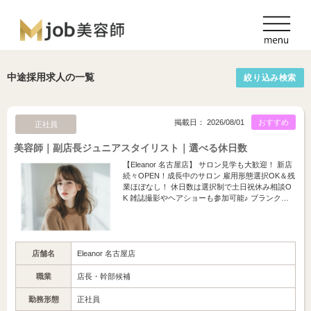
中途採用求人の一覧
絞り込み検索
掲載日： 2026/08/01
おすすめ
正社員
美容師｜副店長ジュニアスタイリスト｜選べる休日数
【Eleanor 名古屋店】 サロン見学も大歓迎！ 新店
続々OPEN！成長中のサロン 雇用形態選択OK＆残
業ほぼなし！ 休日数は選択制で土日祝休み相談O
K 雑誌撮影やヘアショーも参加可能♪ ブランク…
店舗名
Eleanor 名古屋店
職業
店長・幹部候補
勤務形態
正社員