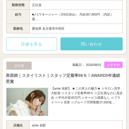
勤務形態
正社員
給与
■J-1マネージャー（月6日休み） 月給367,800円 （内訳）
基…
勤務地
愛知県 名古屋市中村区
詳細を見る
問い合わせ
掲載日： 2026/08/01
おすすめ
正社員
美容師｜スタイリスト｜スタッフ定着率98％！AWARD5年連続
受賞
【amie 名駅】 ★この求人の魅力★ ☆サロン見学
大歓迎 ☆スタッフ定着率98％ ☆正社員なのに高歩
合 ☆平均月収45万円 ☆サービス残業なし ☆プラ
イベート充実 ☆グループ月間客数37,000名…
店舗名
amie 名駅