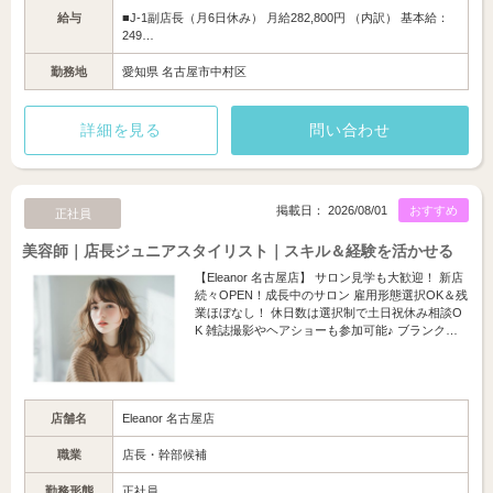
給与
■J-1副店長（月6日休み） 月給282,800円 （内訳） 基本給：
249…
勤務地
愛知県 名古屋市中村区
詳細を見る
問い合わせ
掲載日： 2026/08/01
おすすめ
正社員
美容師｜店長ジュニアスタイリスト｜スキル＆経験を活かせる
【Eleanor 名古屋店】 サロン見学も大歓迎！ 新店
続々OPEN！成長中のサロン 雇用形態選択OK＆残
業ほぼなし！ 休日数は選択制で土日祝休み相談O
K 雑誌撮影やヘアショーも参加可能♪ ブランク…
店舗名
Eleanor 名古屋店
職業
店長・幹部候補
勤務形態
正社員