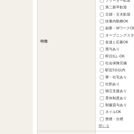
フリーター歓迎
第二新卒歓迎
主婦・主夫歓迎
扶養内勤務OK
副業・WワークO
オープニングスタ
特徴
友達と応募OK
賞与あり
即日払いOK
社会保険完備
駅近5分以内
寮・社宅あり
社割あり
独立支援あり
育休制度あり
制服貸与あり
ネイルOK
禁煙・分煙
閉じる