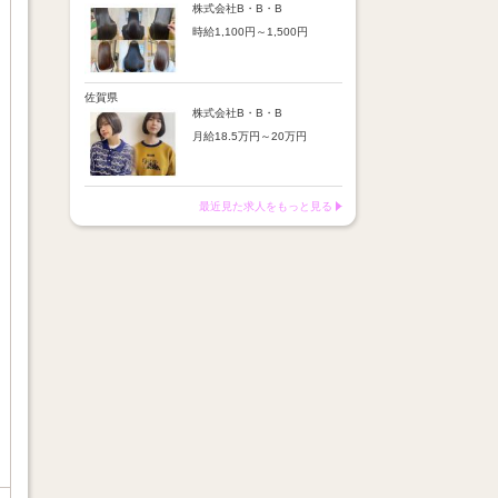
※店舗業績により回数・金額
より随時昇給あり
株式会社B・B・B
変動あり
時給1,100円～1,500円
【手当】
※入社半年間は有期雇用社員
通勤手当：上限8,000円
（基本給約4％減）
【時給詳細】
店販売上歩合：粗利の30％
※半年後に正社員へ転換（社
10:00～18:00：時給1,100円
SNS手当：あり
保は入社時から適用）
18:00～21:00：時給1,500円
佐賀県
サブスク歩合：あり
株式会社B・B・B
【賞与】
月給18.5万円～20万円
あり（年2回、社内規定あ
り）
【昇給】
前年度実績：8万円～60万円
あり（半年で必ず1回昇給）
（総額）
・店舗内レッスン科目合格に
最近見た求人をもっと見る
※店舗業績により回数・金額
より随時昇給あり
変動あり
【手当】
※入社半年間は有期雇用社員
通勤手当：上限8,000円
（基本給約4％減）
店販売上歩合：粗利の30％
※半年後に正社員へ転換（社
SNS手当：あり
保は入社時から適用）
サブスク歩合：あり
【賞与】
あり（年2回、社内規定あ
り）
前年度実績：8万円～60万円
（総額）
※店舗業績により回数・金額
変動あり
※入社半年間は有期雇用社員
（基本給約4％減）
※半年後に正社員へ転換（社