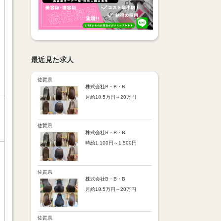
最近見た求人
佐賀県
株式会社B・B・B
月給18.5万円～20万円
【昇給】
あり（半年で必ず1回昇給）
・店舗内レッスン科目合格に
佐賀県
より随時昇給あり
株式会社B・B・B
時給1,100円～1,500円
【手当】
通勤手当：上限8,000円
【時給詳細】
店販売上歩合：粗利の30％
10:00～18:00：時給1,100円
SNS手当：あり
18:00～21:00：時給1,500円
佐賀県
サブスク歩合：あり
株式会社B・B・B
【賞与】
月給18.5万円～20万円
あり（年2回、社内規定あ
り）
【昇給】
前年度実績：8万円～60万円
あり（半年で必ず1回昇給）
（総額）
・店舗内レッスン科目合格に
佐賀県