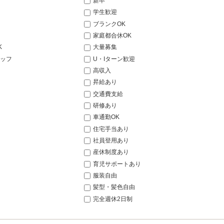
新卒
学生歓迎
ブランクOK
家庭都合休OK
K
大量募集
ッフ
U・Iターン歓迎
高収入
昇給あり
交通費支給
研修あり
車通勤OK
住宅手当あり
社員登用あり
産休制度あり
育児サポートあり
服装自由
髪型・髪色自由
完全週休2日制