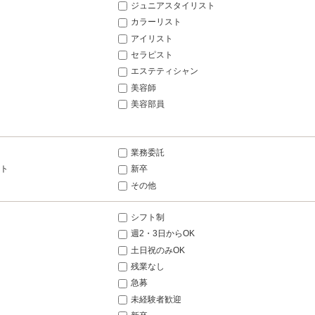
ジュニアスタイリスト
カラーリスト
アイリスト
セラピスト
エステティシャン
美容師
美容部員
業務委託
ト
新卒
その他
シフト制
週2・3日からOK
土日祝のみOK
残業なし
急募
未経験者歓迎