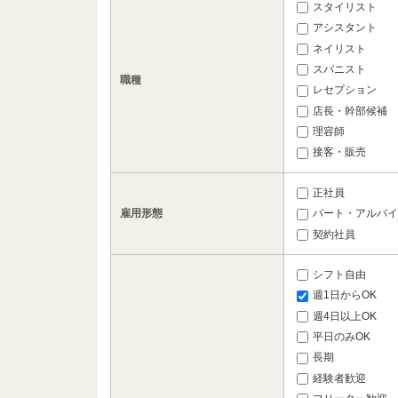
スタイリスト
アシスタント
ネイリスト
スパニスト
職種
レセプション
店長・幹部候補
理容師
接客・販売
正社員
雇用形態
パート・アルバイ
契約社員
シフト自由
週1日からOK
週4日以上OK
平日のみOK
長期
経験者歓迎