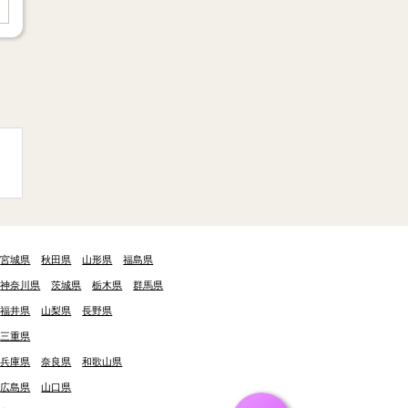
保は入社時から適用）
宮城県
秋田県
山形県
福島県
神奈川県
茨城県
栃木県
群馬県
福井県
山梨県
長野県
三重県
兵庫県
奈良県
和歌山県
広島県
山口県