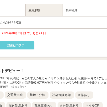
雇用形態
契約社員
ュンビル2F 2号室
 2026年08月31日まで、あと 24 日
詳細はコチラ
ストデビュー！
by HEADLIGHT 南草津店】 ★この求人の魅力★ ☆サロン見学も大歓迎 ☆最短4ヶ月でJrデビ
時間内に練習OK ☆受講費61.6万円が無料 ☆ウィッグ代も会社負担 ☆中途アシスタ
倒的...
続きを読む
K
交通費支給
禁煙・分煙
社会保険完備
研修あり
由
産休制度あり
独立支援あり
育休制度あり
ネイルOK