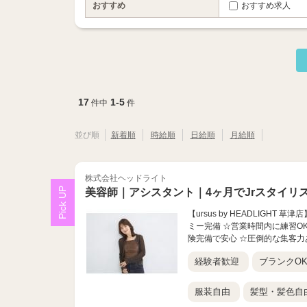
おすすめ
おすすめ求人
17
1-5
件中
件
並び順
新着順
時給順
日給順
月給順
株式会社ヘッドライト
美容師｜アシスタント｜4ヶ月でJrスタイリ
【ursus by HEADLIGH
ミー完備 ☆営業時間内に練習OK
険完備で安心 ☆圧倒的な集客力あり
経験者歓迎
ブランクO
服装自由
髪型・髪色自