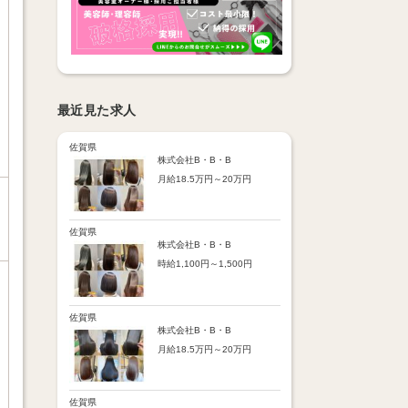
最近見た求人
佐賀県
株式会社B・B・B
月給18.5万円～20万円
【昇給】
あり（半年で必ず1回昇給）
・店舗内レッスン科目合格に
佐賀県
より随時昇給あり
株式会社B・B・B
時給1,100円～1,500円
【手当】
通勤手当：上限8,000円
【時給詳細】
店販売上歩合：粗利の30％
10:00～18:00：時給1,100円
SNS手当：あり
18:00～21:00：時給1,500円
佐賀県
サブスク歩合：あり
株式会社B・B・B
【賞与】
月給18.5万円～20万円
あり（年2回、社内規定あ
り）
【昇給】
前年度実績：8万円～60万円
あり（半年で必ず1回昇給）
（総額）
・店舗内レッスン科目合格に
佐賀県