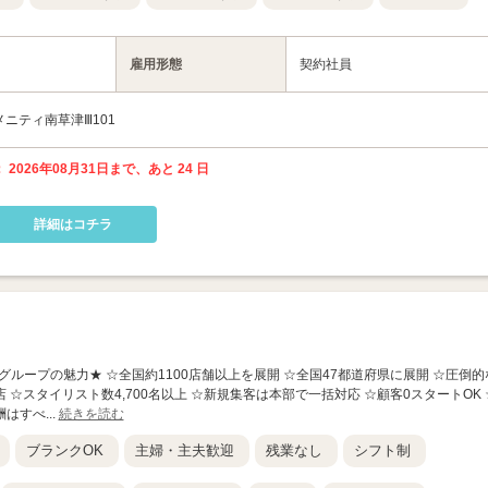
雇用形態
契約社員
メニティ南草津Ⅲ101
 2026年08月31日まで、あと 24 日
詳細はコチラ
】 ★Agu.グループの魅力★ ☆全国約1100店舗以上を展開 ☆全国47都道府県に展開 ☆圧倒的
店 ☆スタイリスト数4,700名以上 ☆新規集客は本部で一括対応 ☆顧客0スタートOK 
はすべ...
続きを読む
ブランクOK
主婦・主夫歓迎
残業なし
シフト制