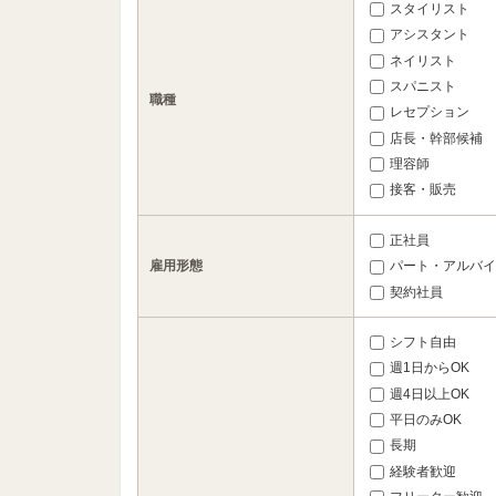
スタイリスト
アシスタント
ネイリスト
スパニスト
職種
レセプション
店長・幹部候補
理容師
接客・販売
正社員
雇用形態
パート・アルバイ
契約社員
シフト自由
週1日からOK
週4日以上OK
平日のみOK
長期
経験者歓迎