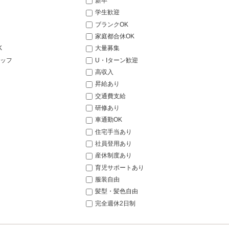
新卒
学生歓迎
ブランクOK
家庭都合休OK
K
大量募集
ッフ
U・Iターン歓迎
高収入
昇給あり
交通費支給
研修あり
車通勤OK
住宅手当あり
社員登用あり
産休制度あり
育児サポートあり
服装自由
髪型・髪色自由
完全週休2日制