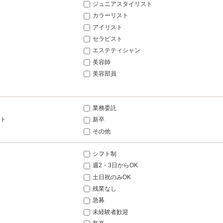
ジュニアスタイリスト
カラーリスト
アイリスト
セラピスト
エステティシャン
美容師
美容部員
業務委託
ト
新卒
その他
シフト制
週2・3日からOK
土日祝のみOK
残業なし
急募
未経験者歓迎