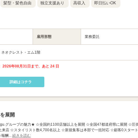
髪型・髪色自由
独立支援あり
高収入
即日払いOK
雇用形態
業務委託
3 ネオクレスト・エム1階
 2026年08月31日まで、あと 24 日
詳細はコチラ
上を展開
京店】 ★Agu.グループの魅力★ ☆全国約1100店舗以上を展開 ☆全国47都道府県に展開 ☆圧
上来店 ☆スタイリスト数4,700名以上 ☆新規集客は本部で一括対応 ☆顧客0スタート
報酬...
続きを読む