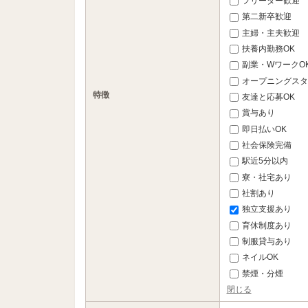
フリーター歓迎
第二新卒歓迎
主婦・主夫歓迎
扶養内勤務OK
副業・WワークO
オープニングスタ
特徴
友達と応募OK
賞与あり
即日払いOK
社会保険完備
駅近5分以内
寮・社宅あり
社割あり
独立支援あり
育休制度あり
制服貸与あり
ネイルOK
禁煙・分煙
閉じる