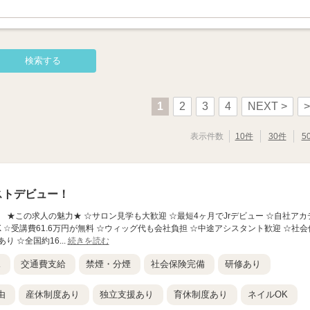
1
2
3
4
NEXT >
>
表示件数
10件
30件
5
ストデビュー！
T 草津店】 ★この求人の魅力★ ☆サロン見学も大歓迎 ☆最短4ヶ月でJrデビュー ☆自社アカ
 ☆受講費61.6万円が無料 ☆ウィッグ代も会社負担 ☆中途アシスタント歓迎 ☆社会
 ☆全国約16...
続きを読む
K
交通費支給
禁煙・分煙
社会保険完備
研修あり
由
産休制度あり
独立支援あり
育休制度あり
ネイルOK