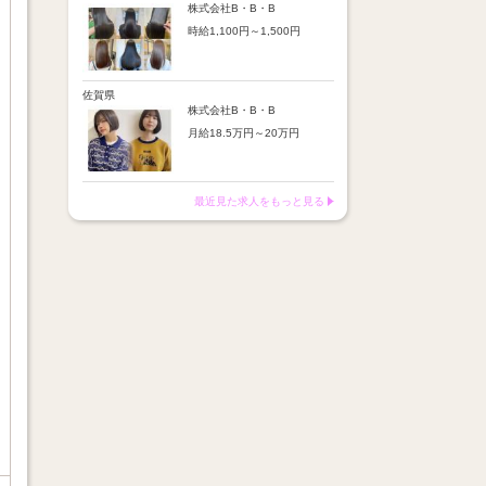
※店舗業績により回数・金額
より随時昇給あり
株式会社B・B・B
変動あり
時給1,100円～1,500円
【手当】
※入社半年間は有期雇用社員
通勤手当：上限8,000円
（基本給約4％減）
【時給詳細】
店販売上歩合：粗利の30％
※半年後に正社員へ転換（社
10:00～18:00：時給1,100円
SNS手当：あり
保は入社時から適用）
18:00～21:00：時給1,500円
佐賀県
サブスク歩合：あり
株式会社B・B・B
【賞与】
月給18.5万円～20万円
あり（年2回、社内規定あ
り）
【昇給】
前年度実績：8万円～60万円
あり（半年で必ず1回昇給）
（総額）
・店舗内レッスン科目合格に
最近見た求人をもっと見る
※店舗業績により回数・金額
より随時昇給あり
変動あり
【手当】
※入社半年間は有期雇用社員
通勤手当：上限8,000円
（基本給約4％減）
店販売上歩合：粗利の30％
※半年後に正社員へ転換（社
SNS手当：あり
保は入社時から適用）
サブスク歩合：あり
【賞与】
あり（年2回、社内規定あ
り）
前年度実績：8万円～60万円
（総額）
※店舗業績により回数・金額
変動あり
※入社半年間は有期雇用社員
（基本給約4％減）
※半年後に正社員へ転換（社