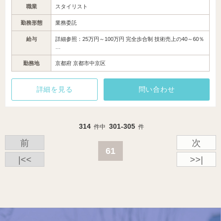
職業
スタイリスト
勤務形態
業務委託
給与
詳細参照：25万円～100万円 完全歩合制 技術売上の40～60％
…
勤務地
京都府 京都市中京区
詳細を見る
問い合わせ
314
301-305
件中
件
前
次
61
|<<
>>|