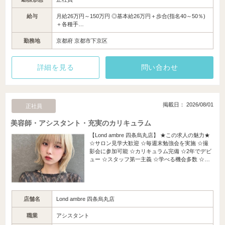
給与
月給26万円～150万円 ◎基本給26万円＋歩合(指名40～50％)
＋各種手…
勤務地
京都府 京都市下京区
詳細を見る
問い合わせ
掲載日： 2026/08/01
正社員
美容師・アシスタント・充実のカリキュラム
【Lond ambre 四条烏丸店】 ★この求人の魅力★
☆サロン見学大歓迎 ☆毎週末勉強会を実施 ☆撮
影会に参加可能 ☆カリキュラム完備 ☆2年でデビ
ュー ☆スタッフ第一主義 ☆学べる機会多数 ☆…
店舗名
Lond ambre 四条烏丸店
職業
アシスタント