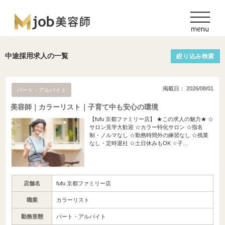
中途採用求人の一覧
絞り込み検索
掲載日： 2026/08/01
パート・アルバイト
美容師｜カラーリスト｜子育て中も安心の環境
【fufu 京都ファミリー店】 ★この求人の魅力★ ☆
サロン見学大歓迎 ☆カラー特化サロン ☆指名
制・ノルマなし ☆勤務時間外の練習なし ☆残業
なし・定時退社 ☆土日休みもOK ☆子…
店舗名
fufu 京都ファミリー店
職業
カラーリスト
勤務形態
パート・アルバイト