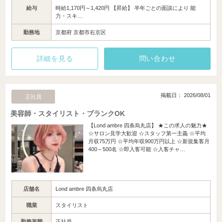
給与
時給1,170円～1,420円 【昇給】 半年ごとの面談により 能
力・スキ…
勤務地
京都府 京都市右京区
詳細を見る
問い合わせ
掲載日： 2026/08/01
正社員
美容師・スタイリスト・ブランクOK
【Lond ambre 四条烏丸店】 ★この求人の魅力★
☆サロン見学大歓迎 ☆スタッフ第一主義 ☆平均
月収75万円 ☆平均年収900万円以上 ☆新規集客月
400～500名 ☆即入客可能 ☆入客チャ…
店舗名
Lond ambre 四条烏丸店
職業
スタイリスト
勤務形態
正社員