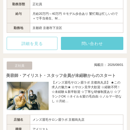
勤務形態
正社員
給与
月給20万円～40万円 ※モデル歩合あり 繁忙期は忙しいので
＋で手当発生、M…
勤務地
京都府 京都市下京区
詳細を見る
問い合わせ
掲載日： 2026/08/01
正社員
美容師・アイリスト・スタッフ全員が未経験からのスタート
【メンズ眉毛サロン眉ラボ 京都烏丸店】 ★この
求人の魅力★ ☆サロン見学大歓迎 ☆経験不問！
☆未経験＆新卒歓迎 ☆丁寧な研修制度あり ☆ブ
ランクOK ☆ネイル＆髪の毛自由 ☆ノルマ一切な
し ☆月給…
店舗名
メンズ眉毛サロン眉ラボ 京都烏丸店
職業
アイリスト