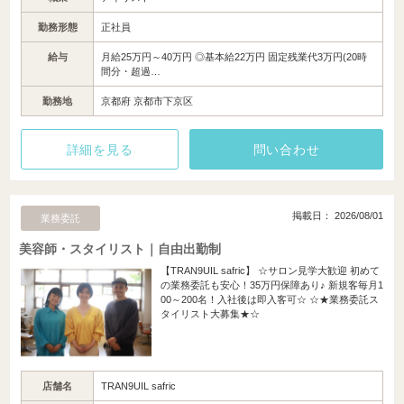
勤務形態
正社員
給与
月給25万円～40万円 ◎基本給22万円 固定残業代3万円(20時
間分・超過…
勤務地
京都府 京都市下京区
詳細を見る
問い合わせ
掲載日： 2026/08/01
業務委託
美容師・スタイリスト｜自由出勤制
【TRAN9UIL safric】 ☆サロン見学大歓迎 初めて
の業務委託も安心！35万円保障あり♪ 新規客毎月1
00～200名！入社後は即入客可☆ ☆★業務委託ス
タイリスト大募集★☆
店舗名
TRAN9UIL safric