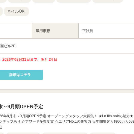
ネイルOK
雇用形態
正社員
中西ビル2F
 2026年08月31日まで、あと 24 日
詳細はコチラ
末～9月頭OPEN予定
山店】 2026年8月末～9月頭OPEN予定 オープニングスタッフ大募集！ ★La fith hairの魅力★
ティブあり ☆アワード多数受賞 ☆エリアNo.1の集客力 ☆年間集客人数60万人ove
む