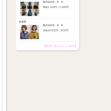
※店舗業績により回数・金額
より随時昇給あり
株式会社B・B・B
変動あり
時給1,100円～1,500円
【手当】
※入社半年間は有期雇用社員
通勤手当：上限8,000円
（基本給約4％減）
【時給詳細】
店販売上歩合：粗利の30％
※半年後に正社員へ転換（社
10:00～18:00：時給1,100円
SNS手当：あり
保は入社時から適用）
18:00～21:00：時給1,500円
佐賀県
サブスク歩合：あり
株式会社B・B・B
【賞与】
月給18.5万円～20万円
あり（年2回、社内規定あ
り）
【昇給】
前年度実績：8万円～60万円
あり（半年で必ず1回昇給）
（総額）
・店舗内レッスン科目合格に
最近見た求人をもっと見る
※店舗業績により回数・金額
より随時昇給あり
変動あり
【手当】
※入社半年間は有期雇用社員
通勤手当：上限8,000円
（基本給約4％減）
店販売上歩合：粗利の30％
※半年後に正社員へ転換（社
SNS手当：あり
保は入社時から適用）
サブスク歩合：あり
【賞与】
あり（年2回、社内規定あ
り）
前年度実績：8万円～60万円
（総額）
※店舗業績により回数・金額
変動あり
※入社半年間は有期雇用社員
（基本給約4％減）
※半年後に正社員へ転換（社