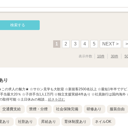
1
2
3
4
5
NEXT >
>
表示件数
10件
30件
5
あり
】 ★この求人の魅力★ ☆サロン見学も大歓迎 ☆新規客2500名以上 ☆最短1年半でデビ
手当最大20％ ☆子供手当1人1万円 ☆独立支援実績4件あり ☆社員旅行は国内海外 
取得可能 ☆土日休みの相談...
続きを読む
交通費支給
禁煙・分煙
社会保険完備
研修あり
服装自由
度あり
社割あり
昇給あり
育休制度あり
ネイルOK