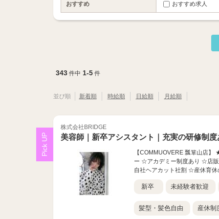
おすすめ
おすすめ求人
343
1-5
件中
件
並び順
新着順
時給順
日給順
月給順
株式会社BRIDGE
美容師｜新卒アシスタント｜充実の研修制度
【COMMUOVERE 瓢箪山店
ー ☆アカデミー制度あり ☆店販
自社ヘアカット社割 ☆産休育休の
新卒
未経験者歓迎
髪型・髪色自由
産休制