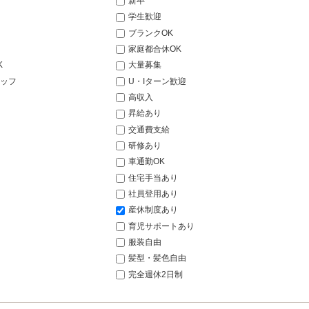
新卒
学生歓迎
ブランクOK
家庭都合休OK
K
大量募集
ッフ
U・Iターン歓迎
高収入
昇給あり
交通費支給
研修あり
車通勤OK
住宅手当あり
社員登用あり
産休制度あり
育児サポートあり
服装自由
髪型・髪色自由
完全週休2日制