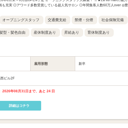
山店】 2026年8月末～9月頭OPEN予定 オープニングスタッフ大募集！ ☆★La fith hairの魅
画も充実 ◎アワード多数受賞している超人気サロン ◎年間集客人数60万人over ◎豊
オープニングスタッフ
交通費支給
禁煙・分煙
社会保険完備
髪型・髪色自由
産休制度あり
昇給あり
育休制度あり
雇用形態
新卒
中西ビル2F
 2026年08月31日まで、あと 24 日
詳細はコチラ