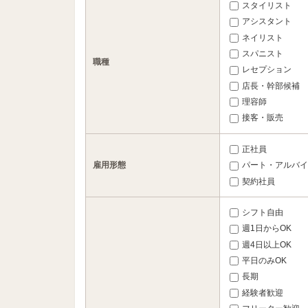
スタイリスト
アシスタント
ネイリスト
スパニスト
職種
レセプション
店長・幹部候補
理容師
接客・販売
正社員
雇用形態
パート・アルバイ
契約社員
シフト自由
週1日からOK
週4日以上OK
平日のみOK
長期
経験者歓迎