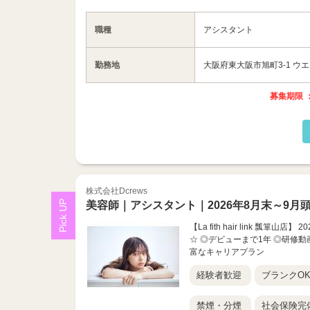
職種
アシスタント
勤務地
大阪府東大阪市旭町3-1 ウ
募集期限 ：
株式会社Dcrews
美容師｜アシスタント｜2026年8月末～9月頭
【La fith hair link 瓢箪
☆ ◎デビューまで1年 ◎研修動
富なキャリアプラン
経験者歓迎
ブランクO
禁煙・分煙
社会保険完