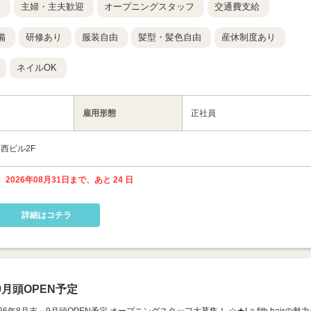
K
主婦・主夫歓迎
オープニングスタッフ
交通費支給
備
研修あり
服装自由
髪型・髪色自由
産休制度あり
ネイルOK
雇用形態
正社員
中西ビル2F
 2026年08月31日まで、あと 24 日
詳細はコチラ
月頭OPEN予定