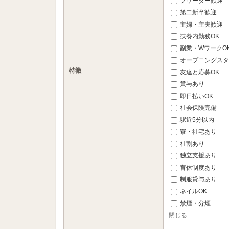
フリーター歓迎
第二新卒歓迎
主婦・主夫歓迎
扶養内勤務OK
副業・WワークO
オープニングスタ
特徴
友達と応募OK
賞与あり
即日払いOK
社会保険完備
駅近5分以内
寮・社宅あり
社割あり
独立支援あり
育休制度あり
制服貸与あり
ネイルOK
禁煙・分煙
閉じる