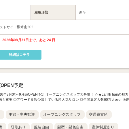
雇用形態
新卒
エストサイド瓢箪山202
 2026年08月31日まで、あと 24 日
詳細はコチラ
OPEN予定
山店】 2026年8月末～9月頭OPEN予定 オープニングスタッフ大募集！ ☆★La fith hairの魅
画も充実 ◎アワード多数受賞している超人気サロン ◎年間集客人数60万人over ◎豊
K
主婦・主夫歓迎
オープニングスタッフ
交通費支給
備
研修あり
服装自由
髪型・髪色自由
産休制度あり