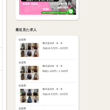
最近見た求人
佐賀県
株式会社B・B・B
月給18.5万円～20万円
【昇給】
あり（半年で必ず1回昇給）
・店舗内レッスン科目合格に
佐賀県
より随時昇給あり
株式会社B・B・B
時給1,100円～1,500円
【手当】
通勤手当：上限8,000円
【時給詳細】
店販売上歩合：粗利の30％
10:00～18:00：時給1,100円
SNS手当：あり
18:00～21:00：時給1,500円
佐賀県
サブスク歩合：あり
株式会社B・B・B
【賞与】
月給18.5万円～20万円
あり（年2回、社内規定あ
り）
【昇給】
前年度実績：8万円～60万円
あり（半年で必ず1回昇給）
（総額）
・店舗内レッスン科目合格に
佐賀県