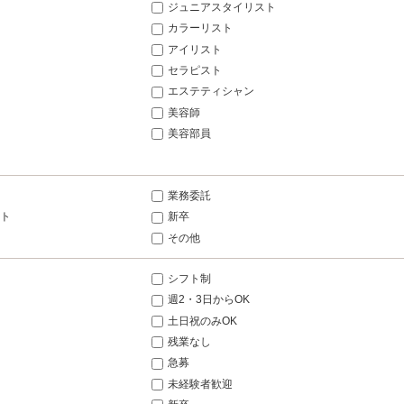
ジュニアスタイリスト
カラーリスト
アイリスト
セラピスト
エステティシャン
美容師
美容部員
業務委託
ト
新卒
その他
シフト制
週2・3日からOK
土日祝のみOK
残業なし
急募
未経験者歓迎