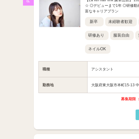
【La fith hair link 瓢箪
☆ ◎デビューまで1年 ◎研修動
富なキャリアプラン
新卒
未経験者歓迎
研修あり
服装自由
ネイルOK
職種
アシスタント
勤務地
大阪府東大阪市本町15-13 
募集期限 ：