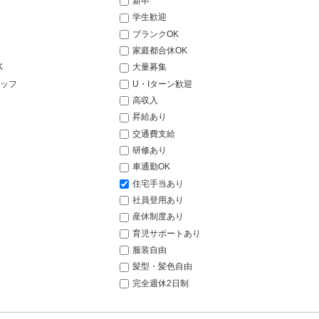
新卒
学生歓迎
ブランクOK
家庭都合休OK
K
大量募集
ッフ
U・Iターン歓迎
高収入
昇給あり
交通費支給
研修あり
車通勤OK
住宅手当あり
社員登用あり
産休制度あり
育児サポートあり
服装自由
髪型・髪色自由
完全週休2日制