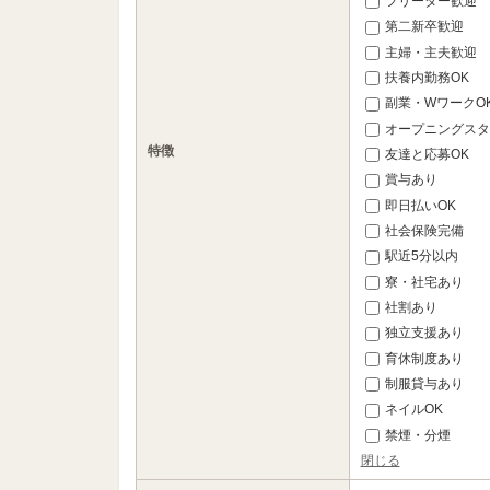
フリーター歓迎
第二新卒歓迎
主婦・主夫歓迎
扶養内勤務OK
副業・WワークO
オープニングスタ
特徴
友達と応募OK
賞与あり
即日払いOK
社会保険完備
駅近5分以内
寮・社宅あり
社割あり
独立支援あり
育休制度あり
制服貸与あり
ネイルOK
禁煙・分煙
閉じる