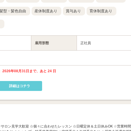
髪型・髪色自由
産休制度あり
賞与あり
育休制度あり
り
雇用形態
正社員
 2026年08月31日まで、あと 24 日
詳細はコチラ
 ☆サロン見学大歓迎 ☆個々に合わせたレッスン ☆日曜定休＆土日休みOK ☆営業時間