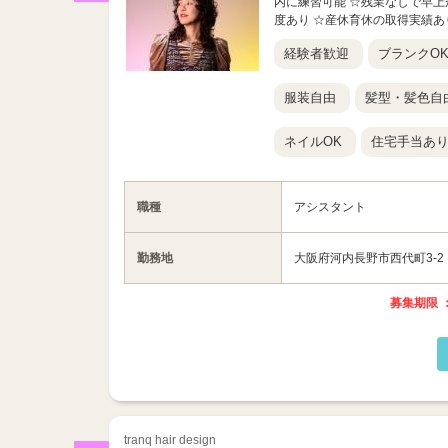
内に練習可能 ☆残業なしで早上
度あり ☆産休育休の取得実績あり
経験者歓迎
ブランクO
服装自由
髪型・髪色自
ネイルOK
住宅手当あ
職種
アシスタント
勤務地
大阪府河内長野市西代町3-2
募集期限 ：
tranq hair design