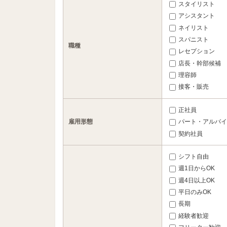
スタイリスト
アシスタント
ネイリスト
スパニスト
職種
レセプション
店長・幹部候補
理容師
接客・販売
正社員
雇用形態
パート・アルバイ
契約社員
シフト自由
週1日からOK
週4日以上OK
平日のみOK
長期
経験者歓迎