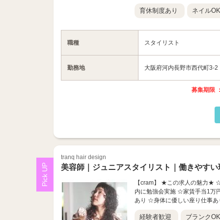
育休制度あり
ネイルO
職種
スタイリスト
勤務地
大阪府河内長野市西代町3-2
募集期限 ：
tranq hair design
美容師｜ジュニアスタイリスト｜働きやすい
【cram】 ★この求人の魅力★
内に勉強会実施 ☆家賃手当1万
あり ☆身体に優しい座り仕事あ
経験者歓迎
ブランクO