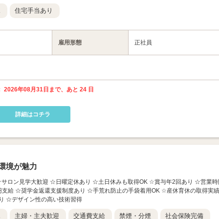
K
住宅手当あり
雇用形態
正社員
 2026年08月31日まで、あと 24 日
詳細はコチラ
環境が魅力
 ☆サロン見学大歓迎 ☆日曜定休あり ☆土日休みも取得OK ☆賞与年2回あり ☆営業時
円支給 ☆奨学金返還支援制度あり ☆手荒れ防止の手袋着用OK ☆産休育休の取得実
り ☆デザイン性の高い技術習得
K
主婦・主夫歓迎
交通費支給
禁煙・分煙
社会保険完備