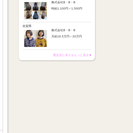
※店舗業績により回数・金額
より随時昇給あり
株式会社B・B・B
変動あり
時給1,100円～1,500円
【手当】
※入社半年間は有期雇用社員
通勤手当：上限8,000円
（基本給約4％減）
【時給詳細】
店販売上歩合：粗利の30％
※半年後に正社員へ転換（社
10:00～18:00：時給1,100円
SNS手当：あり
保は入社時から適用）
18:00～21:00：時給1,500円
佐賀県
サブスク歩合：あり
株式会社B・B・B
【賞与】
月給18.5万円～20万円
あり（年2回、社内規定あ
り）
【昇給】
前年度実績：8万円～60万円
あり（半年で必ず1回昇給）
（総額）
・店舗内レッスン科目合格に
最近見た求人をもっと見る
※店舗業績により回数・金額
より随時昇給あり
変動あり
【手当】
※入社半年間は有期雇用社員
通勤手当：上限8,000円
（基本給約4％減）
店販売上歩合：粗利の30％
※半年後に正社員へ転換（社
SNS手当：あり
保は入社時から適用）
サブスク歩合：あり
【賞与】
あり（年2回、社内規定あ
り）
前年度実績：8万円～60万円
（総額）
※店舗業績により回数・金額
変動あり
※入社半年間は有期雇用社員
（基本給約4％減）
※半年後に正社員へ転換（社