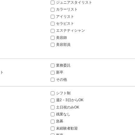
ジュニアスタイリスト
カラーリスト
アイリスト
セラピスト
エステティシャン
美容師
美容部員
業務委託
ト
新卒
その他
シフト制
週2・3日からOK
土日祝のみOK
残業なし
急募
未経験者歓迎