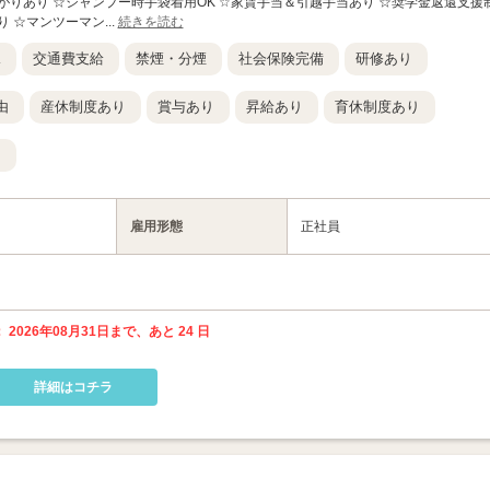
がりあり ☆シャンプー時手袋着用OK ☆家賃手当＆引越手当あり ☆奨学金返還支援
 ☆マンツーマン...
続きを読む
K
交通費支給
禁煙・分煙
社会保険完備
研修あり
由
産休制度あり
賞与あり
昇給あり
育休制度あり
り
雇用形態
正社員
 2026年08月31日まで、あと 24 日
詳細はコチラ