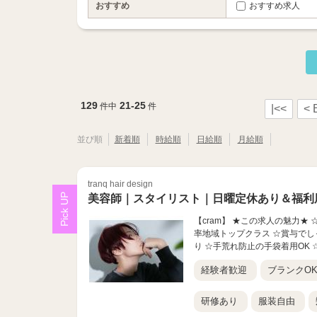
おすすめ
おすすめ求人
129
21-25
件中
件
|<<
< 
並び順
新着順
時給順
日給順
月給順
tranq hair design
美容師｜スタイリスト｜日曜定休あり＆福利
【cram】 ★この求人の魅力★
率地域トップクラス ☆賞与でし
り ☆手荒れ防止の手袋着用OK ☆
経験者歓迎
ブランクO
研修あり
服装自由