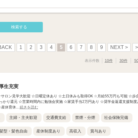
BACK
1
2
3
4
5
6
7
8
9
NEXT >
>
表示件数
10件
30件
5
厚生充実
 ☆サロン見学大歓迎 ☆日曜定休あり ☆土日休みも取得OK ☆月給55万円も可能 ☆歩
っかり還元 ☆営業時間内に勉強会実施 ☆家賃手当2万円あり ☆奨学金返還支援制度
産休育休...
続きを読む
K
主婦・主夫歓迎
交通費支給
禁煙・分煙
社会保険完備
髪型・髪色自由
産休制度あり
高収入
賞与あり