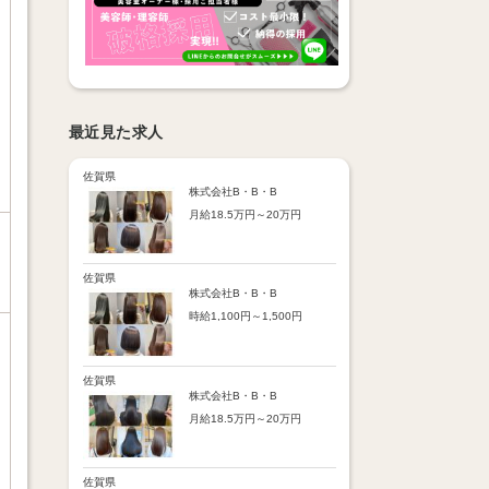
最近見た求人
佐賀県
株式会社B・B・B
月給18.5万円～20万円
【昇給】
あり（半年で必ず1回昇給）
・店舗内レッスン科目合格に
佐賀県
より随時昇給あり
株式会社B・B・B
時給1,100円～1,500円
【手当】
通勤手当：上限8,000円
【時給詳細】
店販売上歩合：粗利の30％
10:00～18:00：時給1,100円
SNS手当：あり
18:00～21:00：時給1,500円
佐賀県
サブスク歩合：あり
株式会社B・B・B
【賞与】
月給18.5万円～20万円
あり（年2回、社内規定あ
り）
【昇給】
前年度実績：8万円～60万円
あり（半年で必ず1回昇給）
（総額）
・店舗内レッスン科目合格に
佐賀県