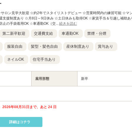
ー
 ☆サロン見学大歓迎 ☆約2年でスタイリストデビュー ☆営業時間内の練習可能 ☆マ
還支援制度あり ☆月8日～9日休み ☆土日休みも取得OK ☆家賃手当＆引越し補助あ
止の手袋着用OK ☆車通勤OK（交...
続きを読む
第二新卒歓迎
交通費支給
車通勤OK
禁煙・分煙
服装自由
髪型・髪色自由
産休制度あり
賞与あり
ネイルOK
住宅手当あり
雇用形態
新卒
 2026年08月31日まで、あと 24 日
詳細はコチラ