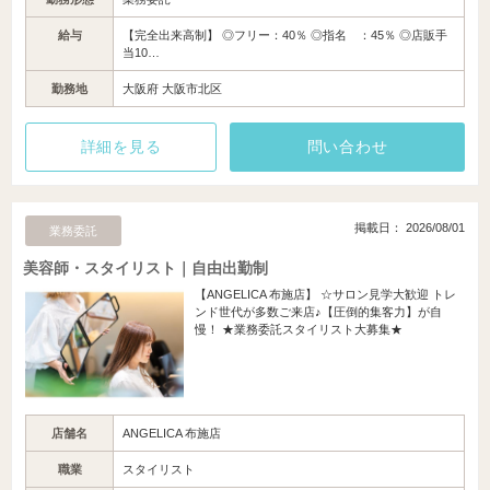
給与
【完全出来高制】 ◎フリー：40％ ◎指名 ：45％ ◎店販手
当10…
勤務地
大阪府 大阪市北区
詳細を見る
問い合わせ
掲載日： 2026/08/01
業務委託
美容師・スタイリスト｜自由出勤制
【ANGELICA 布施店】 ☆サロン見学大歓迎 トレ
ンド世代が多数ご来店♪【圧倒的集客力】が自
慢！ ★業務委託スタイリスト大募集★
店舗名
ANGELICA 布施店
職業
スタイリスト