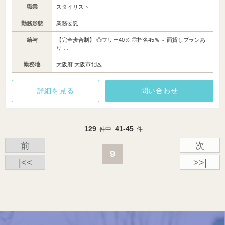
職業
スタイリスト
勤務形態
業務委託
給与
【完全歩合制】 ◎フリー40％ ◎指名45％～ 面貸しプランあ
り …
勤務地
大阪府 大阪市北区
詳細を見る
問い合わせ
129
41-45
件中
件
前
次
9
|<<
>>|