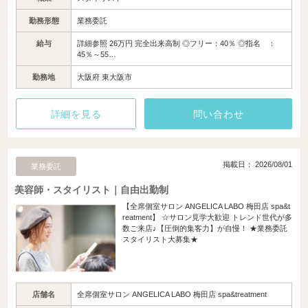
勤務形態
業務委託
給与
詳細参照 26万円 完全出来高制 ◎フリー：40％ ◎指名 ：
45％～55…
勤務地
大阪府 東大阪市
詳細を見る
問い合わせ
掲載日： 2026/08/01
業務委託
美容師・スタイリスト｜自由出勤制
【全席個室サロン ANGELICA LABO 梅田店 spa&t
reatment】 ☆サロン見学大歓迎 トレンド世代が多
数ご来店♪【圧倒的集客力】が自慢！ ★業務委託
スタイリスト大募集★
店舗名
全席個室サロン ANGELICA LABO 梅田店 spa&treatment