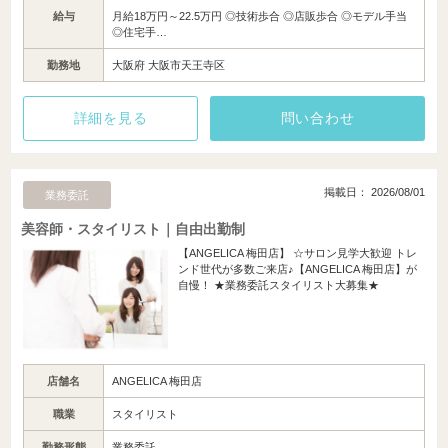
給与
月給18万円～22.5万円 ◎技術歩合 ◎店販歩合 ◎モデル手当
◎住宅手…
勤務地
大阪府 大阪市天王寺区
詳細を見る
問い合わせ
掲載日： 2026/08/01
業務委託
美容師・スタイリスト｜自由出勤制
【ANGELICA 梅田店】 ☆サロン見学大歓迎 トレ
ンド世代が多数ご来店♪【ANGELICA 梅田店】が
自慢！ ★業務委託スタイリスト大募集★
店舗名
ANGELICA 梅田店
職業
スタイリスト
勤務形態
業務委託