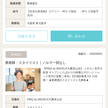
勤務形態
業務委託
給与
【完全出来高制】 ◎フリー：40％ ◎指名 ：45％ ◎店販手
当10…
勤務地
大阪府 東大阪市
詳細を見る
問い合わせ
掲載日： 2026/08/01
業務委託
美容師・スタイリスト｜ノルマ一切なし
【PINQ by ANGELICA 瓢箪山店】 ☆サロン見学大
歓迎 オープンしたばかりの綺麗なサロン☆ トレ
ンド世代が多数ご来店♪【圧倒的集客力】が自
慢！ ★業務委託スタイリスト大募集★
店舗名
PINQ by ANGELICA 瓢箪山店
職業
スタイリスト