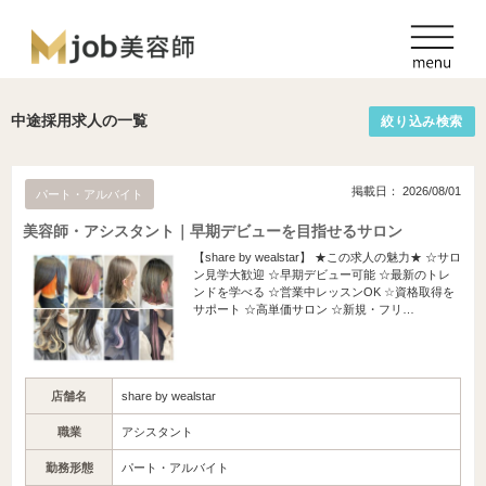
中途採用求人の一覧
絞り込み検索
掲載日： 2026/08/01
パート・アルバイト
美容師・アシスタント｜早期デビューを目指せるサロン
【share by wealstar】 ★この求人の魅力★ ☆サロ
ン見学大歓迎 ☆早期デビュー可能 ☆最新のトレ
ンドを学べる ☆営業中レッスンOK ☆資格取得を
サポート ☆高単価サロン ☆新規・フリ…
店舗名
share by wealstar
職業
アシスタント
勤務形態
パート・アルバイト