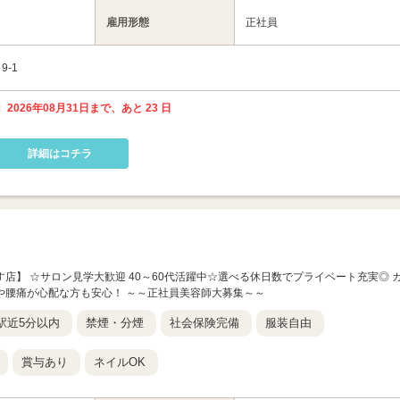
雇用形態
正社員
-1
 2026年08月31日まで、あと 23 日
詳細はコチラ
ークあじす店】 ☆サロン見学大歓迎 40～60代活躍中☆選べる休日数でプライベート充実◎ 
や腰痛が心配な方も安心！ ～～正社員美容師大募集～～
駅近5分以内
禁煙・分煙
社会保険完備
服装自由
賞与あり
ネイルOK