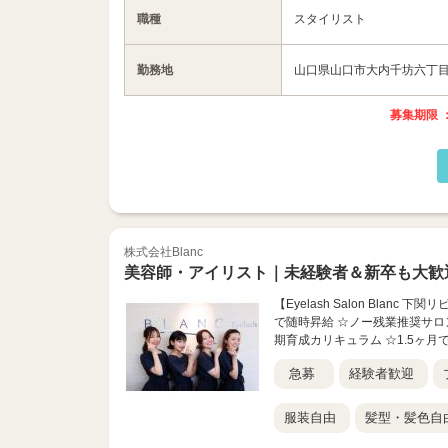
職種
スタイリスト
勤務地
山口県山口市大内千坊六丁目9
募集期限 ：
株式会社Blanc
美容師・アイリスト｜未経験者＆新卒も大歓
【Eyelash Salon Bla
で随時昇給 ☆ノー残業推奨サロン
期育成カリキュラム ☆1.5ヶ月で
急募
経験者歓迎
服装自由
髪型・髪色自