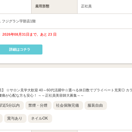
雇用形態
正社員
1 フジグラン宇部店1階
 2026年08月31日まで、あと 23 日
詳細はコチラ
ウン山口店】 ☆サロン見学大歓迎 40～60代活躍中☆選べる休日数でプライベート充実◎ カ
腰痛が心配な方も安心！ ～～正社員美容師大募集～～
駅近5分以内
禁煙・分煙
社会保険完備
服装自由
賞与あり
ネイルOK