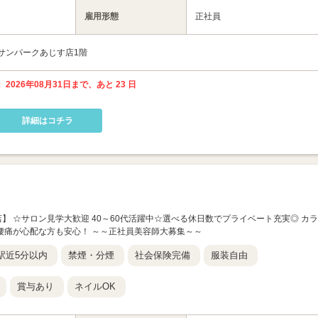
雇用形態
正社員
 サンパークあじす店1階
 2026年08月31日まで、あと 23 日
詳細はコチラ
ン宇部店】 ☆サロン見学大歓迎 40～60代活躍中☆選べる休日数でプライベート充実◎ カラ
腰痛が心配な方も安心！ ～～正社員美容師大募集～～
駅近5分以内
禁煙・分煙
社会保険完備
服装自由
賞与あり
ネイルOK