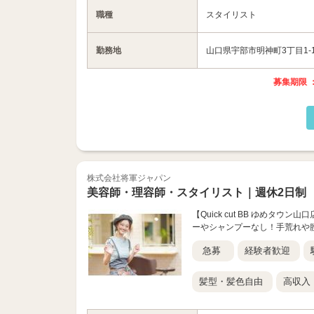
職種
スタイリスト
勤務地
山口県宇部市明神町3丁目1-
募集期限 ：
株式会社将軍ジャパン
美容師・理容師・スタイリスト｜週休2日制
【Quick cut BB ゆめタ
ーやシャンプーなし！手荒れや
急募
経験者歓迎
髪型・髪色自由
高収入