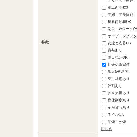
フリーター歓迎
第二新卒歓迎
主婦・主夫歓迎
扶養内勤務OK
副業・WワークO
オープニングスタ
特徴
友達と応募OK
賞与あり
即日払いOK
社会保険完備
駅近5分以内
寮・社宅あり
社割あり
独立支援あり
育休制度あり
制服貸与あり
ネイルOK
禁煙・分煙
閉じる