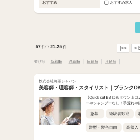
おすすめ
おすすめ求人
57
21-25
件中
件
|<<
< 
並び順
新着順
時給順
日給順
月給順
株式会社将軍ジャパン
美容師・理容師・スタイリスト｜ブランクO
【Quick cut BB ゆめタ
ーやシャンプーなし！手荒れや
急募
経験者歓迎
髪型・髪色自由
高収入