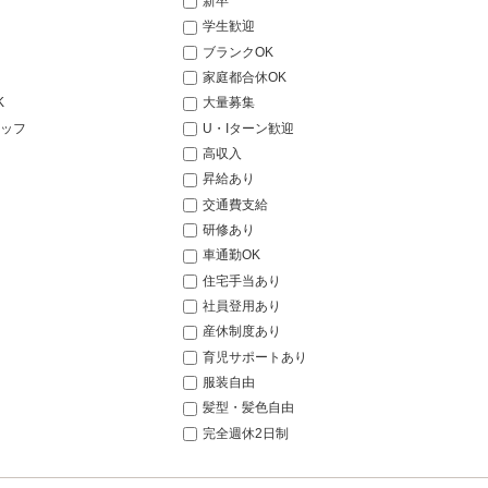
新卒
学生歓迎
ブランクOK
家庭都合休OK
K
大量募集
ッフ
U・Iターン歓迎
高収入
昇給あり
交通費支給
研修あり
車通勤OK
住宅手当あり
社員登用あり
産休制度あり
育児サポートあり
服装自由
髪型・髪色自由
完全週休2日制