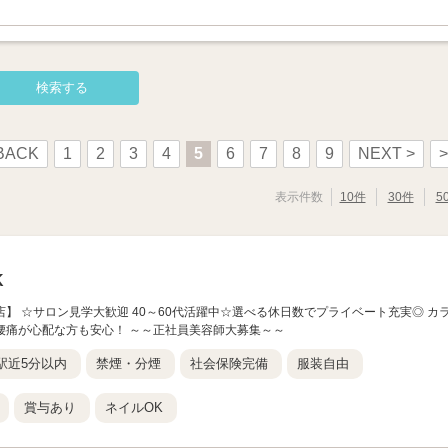
BACK
1
2
3
4
5
6
7
8
9
NEXT >
>
表示件数
10件
30件
5
K
ウン山口店】 ☆サロン見学大歓迎 40～60代活躍中☆選べる休日数でプライベート充実◎ カ
腰痛が心配な方も安心！ ～～正社員美容師大募集～～
駅近5分以内
禁煙・分煙
社会保険完備
服装自由
賞与あり
ネイルOK