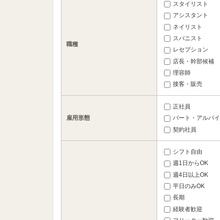
スタイリスト
アシスタント
ネイリスト
スパニスト
職種
レセプション
店長・幹部候補
理容師
接客・販売
正社員
雇用形態
パート・アルバイ
契約社員
シフト自由
週1日からOK
週4日以上OK
平日のみOK
長期
経験者歓迎