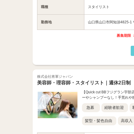
職種
スタイリスト
勤務地
山口県山口市阿知須4825-1
募集期限 ：
株式会社将軍ジャパン
美容師・理容師・スタイリスト｜週休2日制
【Quick cut BBフジグラ
ーやシャンプーなし！手荒れや
急募
経験者歓迎
髪型・髪色自由
高収入