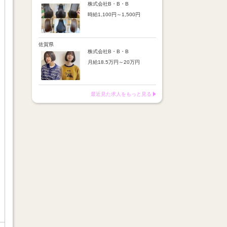
※店舗業績により回数・金額
より随時昇給あり
株式会社B・B・B
変動あり
時給1,100円～1,500円
【手当】
※入社半年間は有期雇用社員
通勤手当：上限8,000円
（基本給約4％減）
【時給詳細】
店販売上歩合：粗利の30％
※半年後に正社員へ転換（社
10:00～18:00：時給1,100円
SNS手当：あり
保は入社時から適用）
18:00～21:00：時給1,500円
佐賀県
サブスク歩合：あり
株式会社B・B・B
【賞与】
月給18.5万円～20万円
あり（年2回、社内規定あ
り）
【昇給】
前年度実績：8万円～60万円
あり（半年で必ず1回昇給）
（総額）
・店舗内レッスン科目合格に
最近見た求人をもっと見る
※店舗業績により回数・金額
より随時昇給あり
変動あり
【手当】
※入社半年間は有期雇用社員
通勤手当：上限8,000円
（基本給約4％減）
店販売上歩合：粗利の30％
※半年後に正社員へ転換（社
SNS手当：あり
保は入社時から適用）
サブスク歩合：あり
【賞与】
あり（年2回、社内規定あ
り）
前年度実績：8万円～60万円
（総額）
※店舗業績により回数・金額
変動あり
※入社半年間は有期雇用社員
（基本給約4％減）
※半年後に正社員へ転換（社