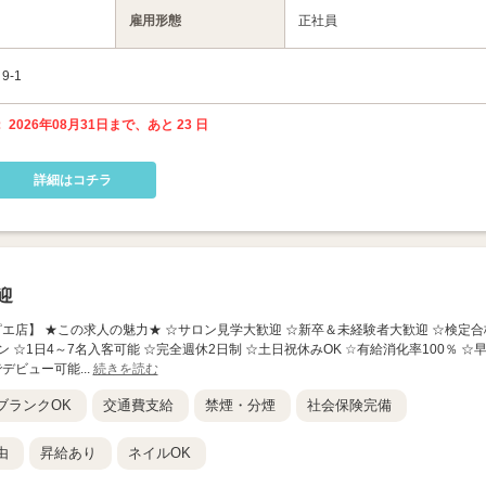
雇用形態
正社員
-1
 2026年08月31日まで、あと 23 日
詳細はコチラ
迎
nc 下関リピエ店】 ★この求人の魅力★ ☆サロン見学大歓迎 ☆新卒＆未経験者大歓迎 ☆検定合
 ☆1日4～7名入客可能 ☆完全週休2日制 ☆土日祝休みOK ☆有給消化率100％ ☆
デビュー可能...
続きを読む
ブランクOK
交通費支給
禁煙・分煙
社会保険完備
由
昇給あり
ネイルOK