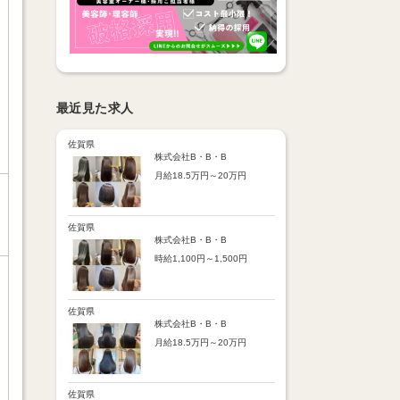
最近見た求人
佐賀県
株式会社B・B・B
月給18.5万円～20万円
【昇給】
あり（半年で必ず1回昇給）
・店舗内レッスン科目合格に
佐賀県
より随時昇給あり
株式会社B・B・B
時給1,100円～1,500円
【手当】
通勤手当：上限8,000円
【時給詳細】
店販売上歩合：粗利の30％
10:00～18:00：時給1,100円
SNS手当：あり
18:00～21:00：時給1,500円
佐賀県
サブスク歩合：あり
株式会社B・B・B
【賞与】
月給18.5万円～20万円
あり（年2回、社内規定あ
り）
【昇給】
前年度実績：8万円～60万円
あり（半年で必ず1回昇給）
（総額）
・店舗内レッスン科目合格に
佐賀県