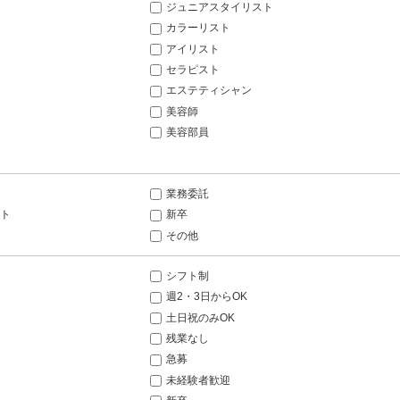
ジュニアスタイリスト
カラーリスト
アイリスト
セラピスト
エステティシャン
美容師
美容部員
業務委託
ト
新卒
その他
シフト制
週2・3日からOK
土日祝のみOK
残業なし
急募
未経験者歓迎