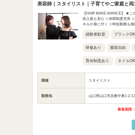
美容師｜スタイリスト｜子育てやご家庭と両
【HAIR MAKE AVANCE
収入面も安心 ☆休暇制度充実 
キルが身に付く ☆時短勤務も積
経験者歓迎
ブランクO
研修あり
服装自由
育休制度あり
ネイルO
職種
スタイリスト
勤務地
山口県山口市吉敷中東1-2-1
募集期限 ：