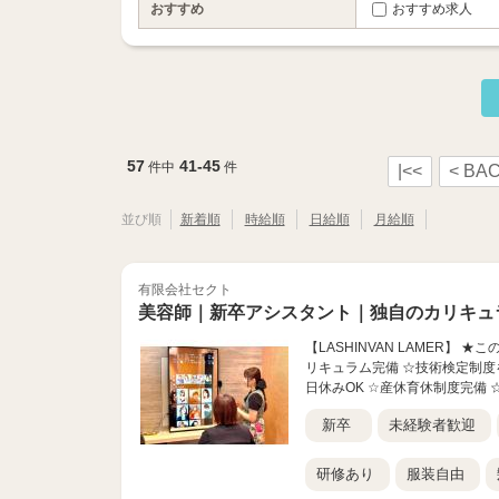
おすすめ
おすすめ求人
57
41-45
件中
件
|<<
< BA
並び順
新着順
時給順
日給順
月給順
有限会社セクト
美容師｜新卒アシスタント｜独自のカリキュ
【LASHINVAN LAMER】
リキュラム完備 ☆技術検定制度
日休みOK ☆産休育休制度完備 ☆
新卒
未経験者歓迎
研修あり
服装自由