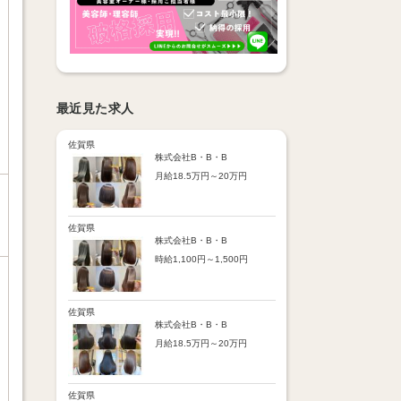
最近見た求人
佐賀県
株式会社B・B・B
月給18.5万円～20万円
【昇給】
あり（半年で必ず1回昇給）
・店舗内レッスン科目合格に
佐賀県
より随時昇給あり
株式会社B・B・B
時給1,100円～1,500円
【手当】
通勤手当：上限8,000円
【時給詳細】
店販売上歩合：粗利の30％
10:00～18:00：時給1,100円
SNS手当：あり
18:00～21:00：時給1,500円
佐賀県
サブスク歩合：あり
株式会社B・B・B
【賞与】
月給18.5万円～20万円
あり（年2回、社内規定あ
り）
【昇給】
前年度実績：8万円～60万円
あり（半年で必ず1回昇給）
（総額）
・店舗内レッスン科目合格に
佐賀県