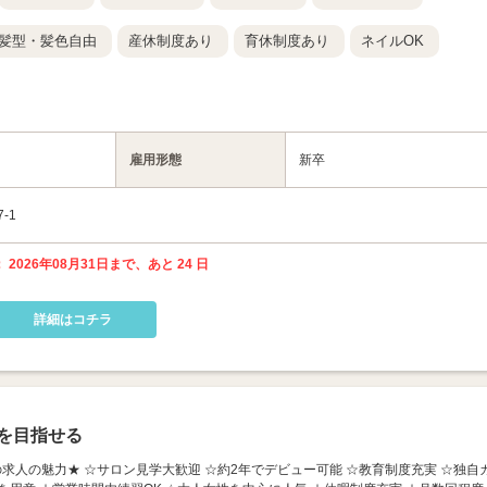
髪型・髪色自由
産休制度あり
育休制度あり
ネイルOK
雇用形態
新卒
-1
 2026年08月31日まで、あと 24 日
詳細はコチラ
を目指せる
 ★この求人の魅力★ ☆サロン見学大歓迎 ☆約2年でデビュー可能 ☆教育制度充実 ☆独自