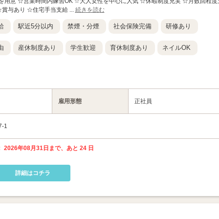
を用意 ☆営業時間内練習OK ☆大人女性を中心に人気 ☆休暇制度充実 ☆月数回程度
賞与あり ☆住宅手当支給 ...
続きを読む
給
駅近5分以内
禁煙・分煙
社会保険完備
研修あり
由
産休制度あり
学生歓迎
育休制度あり
ネイルOK
雇用形態
正社員
-1
 2026年08月31日まで、あと 24 日
詳細はコチラ