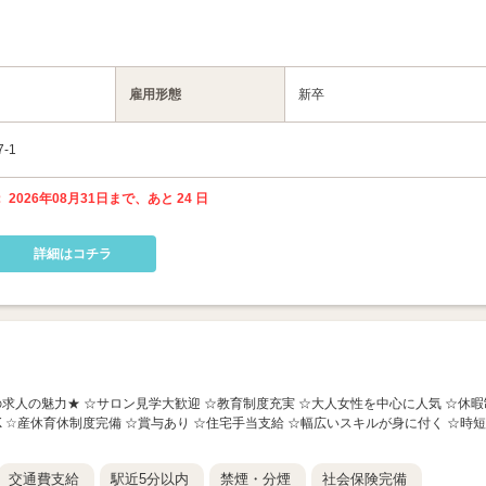
雇用形態
新卒
-1
 2026年08月31日まで、あと 24 日
詳細はコチラ
 ★この求人の魅力★ ☆サロン見学大歓迎 ☆教育制度充実 ☆大人女性を中心に人気 ☆休暇
K ☆産休育休制度完備 ☆賞与あり ☆住宅手当支給 ☆幅広いスキルが身に付く ☆時短
交通費支給
駅近5分以内
禁煙・分煙
社会保険完備