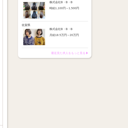
※店舗業績により回数・金額
より随時昇給あり
株式会社B・B・B
変動あり
時給1,100円～1,500円
【手当】
※入社半年間は有期雇用社員
通勤手当：上限8,000円
（基本給約4％減）
【時給詳細】
店販売上歩合：粗利の30％
※半年後に正社員へ転換（社
10:00～18:00：時給1,100円
SNS手当：あり
保は入社時から適用）
18:00～21:00：時給1,500円
佐賀県
サブスク歩合：あり
株式会社B・B・B
【賞与】
月給18.5万円～20万円
あり（年2回、社内規定あ
り）
【昇給】
前年度実績：8万円～60万円
あり（半年で必ず1回昇給）
（総額）
・店舗内レッスン科目合格に
最近見た求人をもっと見る
※店舗業績により回数・金額
より随時昇給あり
変動あり
【手当】
※入社半年間は有期雇用社員
通勤手当：上限8,000円
（基本給約4％減）
店販売上歩合：粗利の30％
※半年後に正社員へ転換（社
SNS手当：あり
保は入社時から適用）
サブスク歩合：あり
【賞与】
あり（年2回、社内規定あ
り）
前年度実績：8万円～60万円
（総額）
※店舗業績により回数・金額
変動あり
※入社半年間は有期雇用社員
（基本給約4％減）
※半年後に正社員へ転換（社