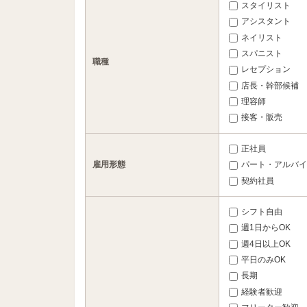
スタイリスト
アシスタント
ネイリスト
スパニスト
職種
レセプション
店長・幹部候補
理容師
接客・販売
正社員
雇用形態
パート・アルバイ
契約社員
シフト自由
週1日からOK
週4日以上OK
平日のみOK
長期
経験者歓迎