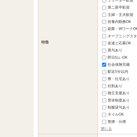
フリーター歓迎
第二新卒歓迎
主婦・主夫歓迎
扶養内勤務OK
副業・WワークO
オープニングスタ
特徴
友達と応募OK
賞与あり
即日払いOK
社会保険完備
駅近5分以内
寮・社宅あり
社割あり
独立支援あり
育休制度あり
制服貸与あり
ネイルOK
禁煙・分煙
閉じる