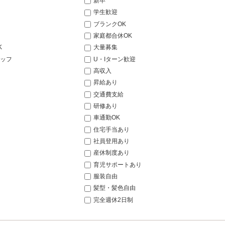
新卒
学生歓迎
ブランクOK
家庭都合休OK
K
大量募集
ッフ
U・Iターン歓迎
高収入
昇給あり
交通費支給
研修あり
車通勤OK
住宅手当あり
社員登用あり
産休制度あり
育児サポートあり
服装自由
髪型・髪色自由
完全週休2日制