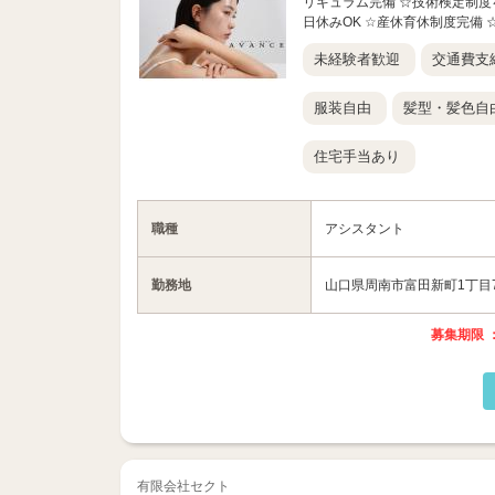
リキュラム完備 ☆技術検定制度
日休みOK ☆産休育休制度完備 ☆
未経験者歓迎
交通費支
服装自由
髪型・髪色自
住宅手当あり
職種
アシスタント
勤務地
山口県周南市富田新町1丁目7
募集期限 ：
有限会社セクト