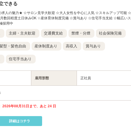
立できる
】 ★この求人の魅力★ ☆サロン見学大歓迎 ☆大人女性を中心に人気 ☆スキルアップ可能 
☆月数回程度土日休みOK ☆産休育休制度完備 ☆賞与あり ☆住宅手当支給 ☆幅広いス
極採用中
K
主婦・主夫歓迎
交通費支給
禁煙・分煙
社会保険完備
髪型・髪色自由
産休制度あり
高収入
賞与あり
K
住宅手当あり
雇用形態
正社員
3
 2026年08月31日まで、あと 24 日
詳細はコチラ