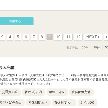
CK
4
5
6
7
8
9
10
11
12
NEXT >
>
表示件数
10件
30件
5
ラム完備
 ★この求人の魅力★ ☆サロン見学大歓迎 ☆約2年でデビュー可能 ☆教育制度充実 ☆独自
を用意 ☆営業時間内練習OK ☆大人女性を中心に人気 ☆休暇制度充実 ☆月数回程度
賞与あり ☆住宅手当支給 ...
続きを読む
交通費支給
駅近5分以内
禁煙・分煙
社会保険完備
髪型・髪色自由
産休制度あり
育休制度あり
ネイルOK