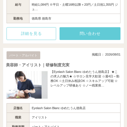
給与
時給1,084円 ※平日・土曜16時以降＋20円／土日祝1,355円 ジ
ュ…
勤務地
徳島県 徳島市
詳細を見る
問い合わせ
掲載日： 2026/08/01
パート・アルバイト
美容師・アイリスト｜研修制度充実
【Eyelash Salon Blanc ゆめたうん徳島店】 ★こ
の求人の魅力★ ☆サロン見学大歓迎 ☆週4日～勤
務OK ☆土日休み相談OK ☆スキルアップ可能 ☆
レベルアップ研修あり ☆ノー残業推…
店舗名
Eyelash Salon Blanc ゆめたうん徳島店
職業
アイリスト
勤務形態
パート・アルバイト