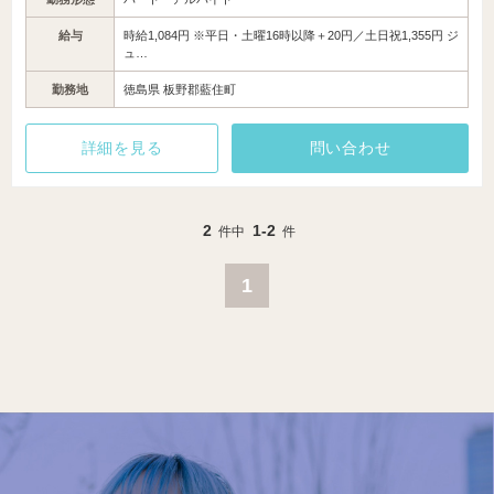
給与
時給1,084円 ※平日・土曜16時以降＋20円／土日祝1,355円 ジ
ュ…
勤務地
徳島県 板野郡藍住町
詳細を見る
問い合わせ
2
1-2
件中
件
1