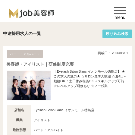
中途採用求人の一覧
絞り込み検索
掲載日： 2026/08/01
パート・アルバイト
美容師・アイリスト｜研修制度充実
【Eyelash Salon Blanc イオンモール徳島店】 ★
この求人の魅力★ ☆サロン見学大歓迎 ☆週4日～
勤務OK ☆土日休み相談OK ☆スキルアップ可能
☆レベルアップ研修あり ☆ノー残業…
店舗名
Eyelash Salon Blanc イオンモール徳島店
職業
アイリスト
勤務形態
パート・アルバイト