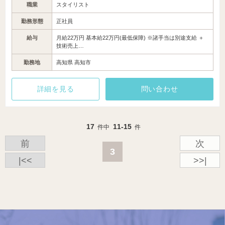
職業
スタイリスト
勤務形態
正社員
給与
月給22万円 基本給22万円(最低保障) ※諸手当は別途支給 ＋
技術売上…
勤務地
高知県 高知市
詳細を見る
問い合わせ
17
11-15
件中
件
前
次
3
|<<
>>|