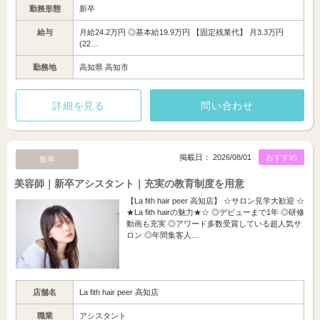
勤務形態
新卒
給与
月給24.2万円 ◎基本給19.9万円 【固定残業代】 月3.3万円
(22…
勤務地
高知県 高知市
詳細を見る
問い合わせ
掲載日： 2026/08/01
おすすめ
新卒
美容師｜新卒アシスタント｜充実の教育制度を用意
【La fith hair peer 高知店】 ☆サロン見学大歓迎 ☆
★La fith hairの魅力★☆ ◎デビューまで1年 ◎研修
動画も充実 ◎アワード多数受賞している超人気サ
ロン ◎年間集客人…
店舗名
La fith hair peer 高知店
職業
アシスタント