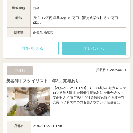
勤務形態
新卒
給与
月給24.2万円 ◎基本給19.9万円 【固定残業代】 月3.3万円
(22…
勤務地
高知県 高知市
詳細を見る
問い合わせ
掲載日： 2026/08/01
正社員
美容師｜スタイリスト｜年2回賞与あり
【AQUAH SMILE LAB】 ★この求人の魅力★ ☆サ
ロン見学大歓迎 ☆最低保障給あり ☆歩合給あり
で高収入 ☆賞与あり ☆社会保険完備 ☆各種手当
充実 ☆子育て中の方も働きやすい ☆勉強会は…
店舗名
AQUAH SMILE LAB