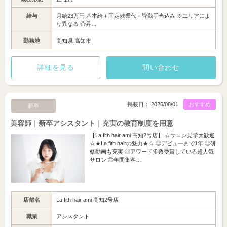
給与
月給23万円 基本給＋固定残業代＋皆勤手当込み ※エリアによ
り異なる ◎昇…
勤務地
高知県 高知市
詳細を見る
問い合わせ
掲載日： 2026/08/01
おすすめ
新卒
美容師｜新卒アシスタント｜充実の教育制度を用意
【La fith hair ami 高知2号店】 ☆サロン見学大歓迎
☆★La fith hairの魅力★☆ ◎デビューまで1年 ◎研
修動画も充実 ◎アワード多数受賞している超人気
サロン ◎年間集客…
店舗名
La fith hair ami 高知2号店
職業
アシスタント