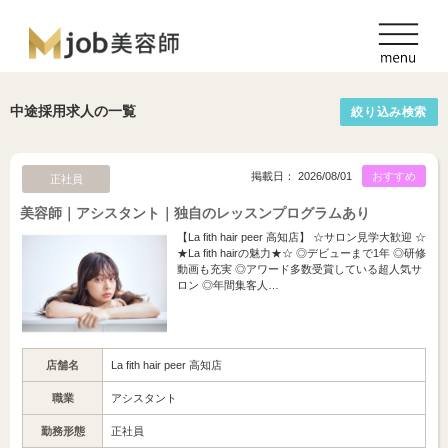
中途採用求人の一覧
絞り込み検索
掲載日： 2026/08/01
おすすめ
正社員
美容師｜アシスタント｜独自のレッスンプログラムあり
【La fith hair peer 高知店】 ☆サロン見学大歓迎 ☆
★La fith hairの魅力★☆ ◎デビューまで1年 ◎研修
動画も充実 ◎アワード多数受賞している超人気サ
ロン ◎年間集客人…
店舗名
La fith hair peer 高知店
職業
アシスタント
勤務形態
正社員