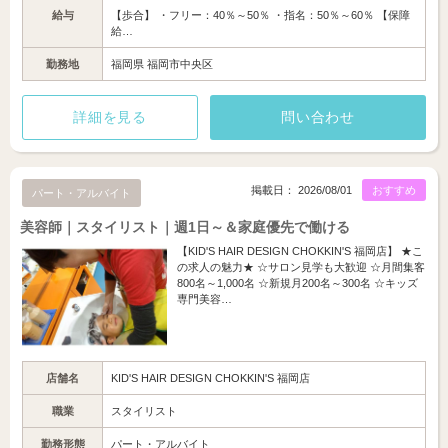
給与
【歩合】 ・フリー：40％～50％ ・指名：50％～60％ 【保障
給…
勤務地
福岡県 福岡市中央区
詳細を見る
問い合わせ
掲載日： 2026/08/01
おすすめ
パート・アルバイト
美容師｜スタイリスト｜週1日～＆家庭優先で働ける
【KID'S HAIR DESIGN CHOKKIN'S 福岡店】 ★こ
の求人の魅力★ ☆サロン見学も大歓迎 ☆月間集客
800名～1,000名 ☆新規月200名～300名 ☆キッズ
専門美容…
店舗名
KID'S HAIR DESIGN CHOKKIN'S 福岡店
職業
スタイリスト
勤務形態
パート・アルバイト