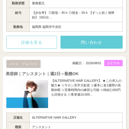
勤務形態
業務委託
給与
【歩合率】 ◎新規：45％ ◎指名：55％ 【ずっと続く保障
給】 18日出…
勤務地
福岡県 福岡市中央区
詳細を見る
問い合わせ
掲載日： 2026/08/01
おすすめ
パート・アルバイト
美容師｜アシスタント｜週2日～勤務OK
【ALTERNATIVE HAIR GALLERY】 ★この求人の
魅力★ ☆サロン見学大歓迎 ☆夏冬に各1週間の長
期休暇 ☆営業時間内の練習も可能 ☆時給2,000円
も目指せる ☆客単価10,000…
店舗名
ALTERNATIVE HAIR GALLERY
職業
アシスタント