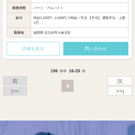
勤務形態
パート・アルバイト
給与
時給1,200円～2,000円 ◎時給＋手当 【手当】 通勤手当：上限
1万…
勤務地
福岡県 北九州市小倉北区
詳細を見る
問い合わせ
196
16-20
件中
件
前
次
4
|<<
>>|