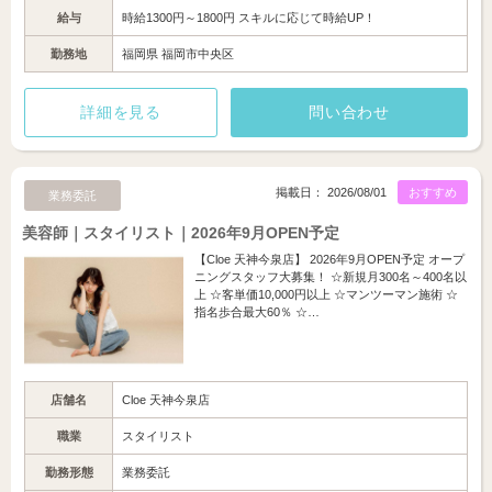
給与
時給1300円～1800円 スキルに応じて時給UP！
勤務地
福岡県 福岡市中央区
詳細を見る
問い合わせ
掲載日： 2026/08/01
おすすめ
業務委託
美容師｜スタイリスト｜2026年9月OPEN予定
【Cloe 天神今泉店】 2026年9月OPEN予定 オープ
ニングスタッフ大募集！ ☆新規月300名～400名以
上 ☆客単価10,000円以上 ☆マンツーマン施術 ☆
指名歩合最大60％ ☆…
店舗名
Cloe 天神今泉店
職業
スタイリスト
勤務形態
業務委託