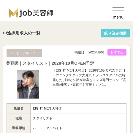
中途採用求人の一覧
絞り込み検索
掲載日： 2026/08/01
おすすめ
パート・アルバイト
美容師｜スタイリスト｜2026年10月OPEN予定
【EIGHT MEN 天神店】 2026年10月OPEN予定 オ
ープニングスタッフ大募集！ メンズスタイルに特
化した 技術と知識が豊富なメンズ専門サロン 『高
単価×集客力×高還元を実現！』 パ…
店舗名
EIGHT MEN 天神店
職業
スタイリスト
勤務形態
パート・アルバイト