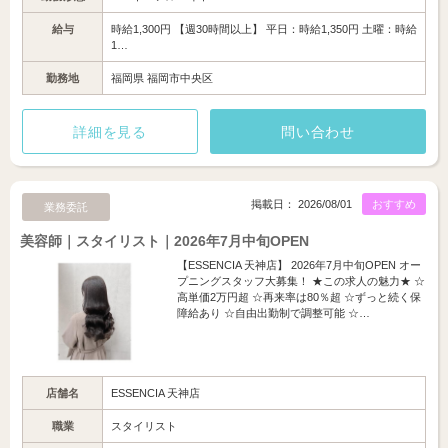
給与
時給1,300円 【週30時間以上】 平日：時給1,350円 土曜：時給
1…
勤務地
福岡県 福岡市中央区
詳細を見る
問い合わせ
掲載日： 2026/08/01
おすすめ
業務委託
美容師｜スタイリスト｜2026年7月中旬OPEN
【ESSENCIA 天神店】 2026年7月中旬OPEN オー
プニングスタッフ大募集！ ★この求人の魅力★ ☆
高単価2万円超 ☆再来率は80％超 ☆ずっと続く保
障給あり ☆自由出勤制で調整可能 ☆…
店舗名
ESSENCIA 天神店
職業
スタイリスト