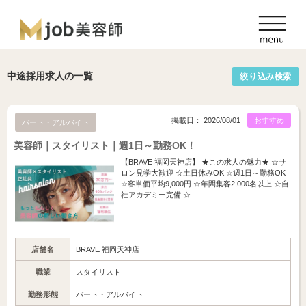
中途採用求人の一覧
絞り込み検索
掲載日： 2026/08/01
おすすめ
パート・アルバイト
美容師｜スタイリスト｜週1日～勤務OK！
【BRAVE 福岡天神店】 ★この求人の魅力★ ☆サ
ロン見学大歓迎 ☆土日休みOK ☆週1日～勤務OK
☆客単価平均9,000円 ☆年間集客2,000名以上 ☆自
社アカデミー完備 ☆…
店舗名
BRAVE 福岡天神店
職業
スタイリスト
勤務形態
パート・アルバイト