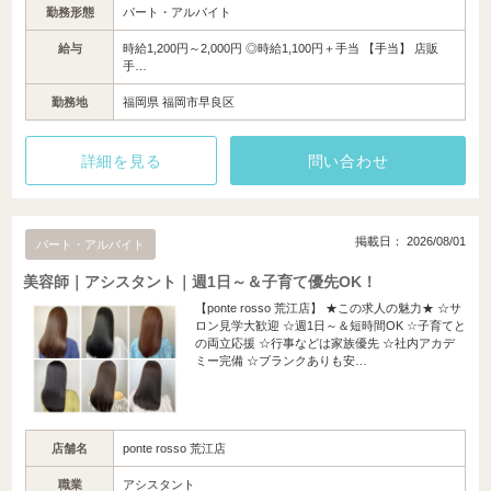
勤務形態
パート・アルバイト
給与
時給1,200円～2,000円 ◎時給1,100円＋手当 【手当】 店販
手…
勤務地
福岡県 福岡市早良区
詳細を見る
問い合わせ
掲載日： 2026/08/01
パート・アルバイト
美容師｜アシスタント｜週1日～＆子育て優先OK！
【ponte rosso 荒江店】 ★この求人の魅力★ ☆サ
ロン見学大歓迎 ☆週1日～＆短時間OK ☆子育てと
の両立応援 ☆行事などは家族優先 ☆社内アカデ
ミー完備 ☆ブランクありも安…
店舗名
ponte rosso 荒江店
職業
アシスタント