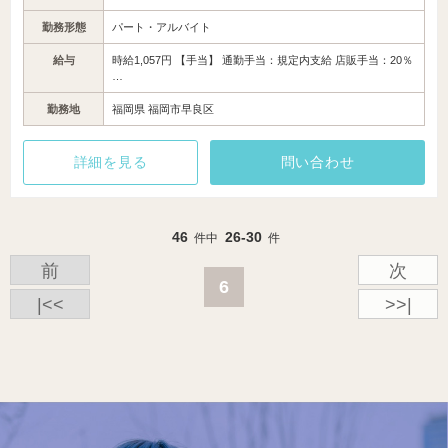
勤務形態
パート・アルバイト
給与
時給1,057円 【手当】 通勤手当：規定内支給 店販手当：20％
…
勤務地
福岡県 福岡市早良区
詳細を見る
問い合わせ
46
26-30
件中
件
前
次
6
|<<
>>|