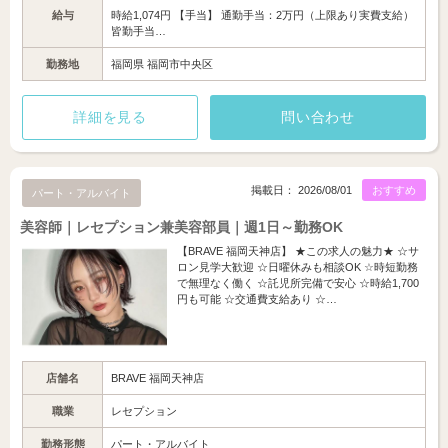
給与
時給1,074円 【手当】 通勤手当：2万円（上限あり実費支給）
皆勤手当…
勤務地
福岡県 福岡市中央区
詳細を見る
問い合わせ
掲載日： 2026/08/01
おすすめ
パート・アルバイト
美容師｜レセプション兼美容部員｜週1日～勤務OK
【BRAVE 福岡天神店】 ★この求人の魅力★ ☆サ
ロン見学大歓迎 ☆日曜休みも相談OK ☆時短勤務
で無理なく働く ☆託児所完備で安心 ☆時給1,700
円も可能 ☆交通費支給あり ☆…
店舗名
BRAVE 福岡天神店
職業
レセプション
勤務形態
パート・アルバイト