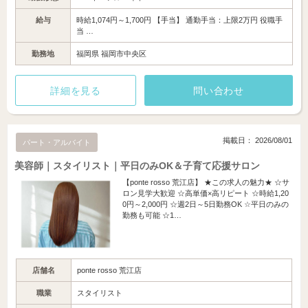
給与
時給1,074円～1,700円 【手当】 通勤手当：上限2万円 役職手
当 …
勤務地
福岡県 福岡市中央区
詳細を見る
問い合わせ
掲載日： 2026/08/01
パート・アルバイト
美容師｜スタイリスト｜平日のみOK＆子育て応援サロン
【ponte rosso 荒江店】 ★この求人の魅力★ ☆サ
ロン見学大歓迎 ☆高単価×高リピート ☆時給1,20
0円～2,000円 ☆週2日～5日勤務OK ☆平日のみの
勤務も可能 ☆1…
店舗名
ponte rosso 荒江店
職業
スタイリスト