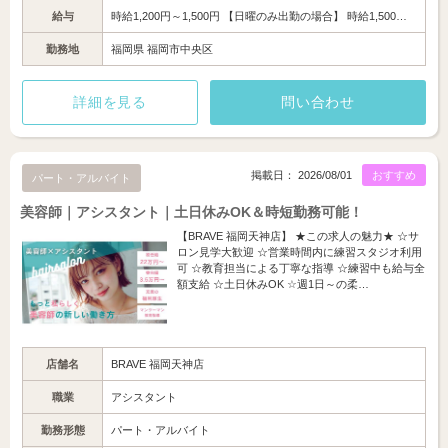
給与
時給1,200円～1,500円 【日曜のみ出勤の場合】 時給1,500…
勤務地
福岡県 福岡市中央区
詳細を見る
問い合わせ
掲載日： 2026/08/01
おすすめ
パート・アルバイト
美容師｜アシスタント｜土日休みOK＆時短勤務可能！
【BRAVE 福岡天神店】 ★この求人の魅力★ ☆サ
ロン見学大歓迎 ☆営業時間内に練習スタジオ利用
可 ☆教育担当による丁寧な指導 ☆練習中も給与全
額支給 ☆土日休みOK ☆週1日～の柔…
店舗名
BRAVE 福岡天神店
職業
アシスタント
勤務形態
パート・アルバイト