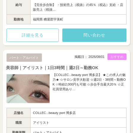
給与
【完全歩合制】 ・技術売上（税抜）の45％（税込）支給 ・店
販売上（税抜…
勤務地
福岡県 糟屋郡宇美町
詳細を見る
問い合わせ
掲載日： 2026/08/01
おすすめ
パート・アルバイト
美容師｜アイリスト｜1日3時間｜週2日～勤務OK
【COLLEC...beauty port 博多店】 ★この求人の魅
力★ ☆サロン見学大歓迎 ☆週2日・3時間～勤務O
K ☆時給2,000円も可能 ☆歩合手当最大20％ ☆正
社員登用あり…
店舗名
COLLEC...beauty port 博多店
職業
アイリスト
勤務形態
パート・アルバイト