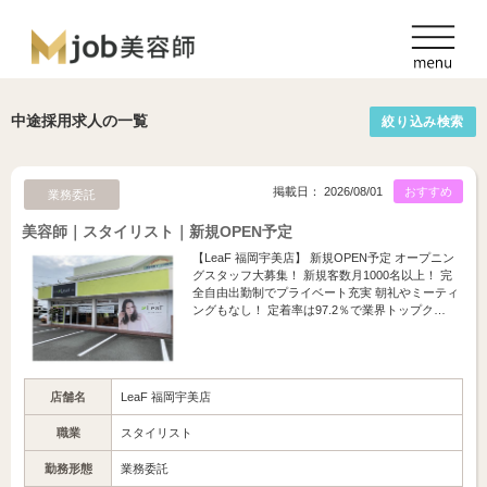
中途採用求人の一覧
絞り込み検索
掲載日： 2026/08/01
おすすめ
業務委託
美容師｜スタイリスト｜新規OPEN予定
【LeaF 福岡宇美店】 新規OPEN予定 オープニン
グスタッフ大募集！ 新規客数月1000名以上！ 完
全自由出勤制でプライベート充実 朝礼やミーティ
ングもなし！ 定着率は97.2％で業界トップク…
店舗名
LeaF 福岡宇美店
職業
スタイリスト
勤務形態
業務委託