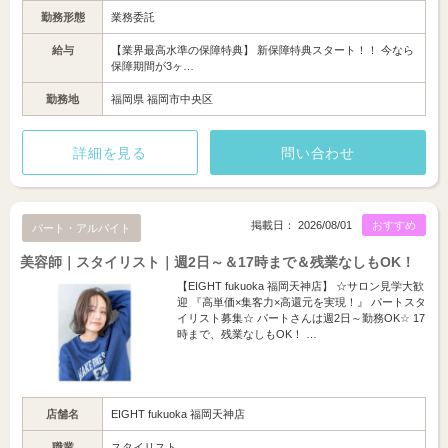
勤務形態
業務委託
給与
【業界最高水準の保障特典】 新保障特典スタート！！ 今なら
保障期間が3ヶ…
勤務地
福岡県 福岡市中央区
詳細を見る
問い合わせ
掲載日： 2026/08/01
おすすめ
パート・アルバイト
美容師｜スタイリスト｜週2日～＆17時まで＆残業なしもOK！
【EIGHT fukuoka 福岡天神店】 ☆サロン見学大歓
迎 『高単価×集客力×高還元を実現！』 パートスタ
イリスト募集☆ パートさんは週2日～勤務OK☆ 17
時まで、残業なしもOK！ …
店舗名
EIGHT fukuoka 福岡天神店
職業
スタイリスト