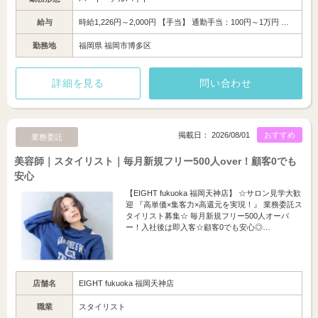
給与
時給1,226円～2,000円 【手当】 通勤手当：100円～1万円 …
勤務地
福岡県 福岡市博多区
詳細を見る
問い合わせ
掲載日： 2026/08/01
おすすめ
業務委託
美容師｜スタイリスト｜毎月新規フリー500人over！顧客0でも
安心
【EIGHT fukuoka 福岡天神店】 ☆サロン見学大歓
迎 『高単価×集客力×高還元を実現！』 業務委託ス
タイリスト募集☆ 毎月新規フリー500人オーバ
ー！入社後は即入客☆顧客0でも安心◎…
店舗名
EIGHT fukuoka 福岡天神店
職業
スタイリスト