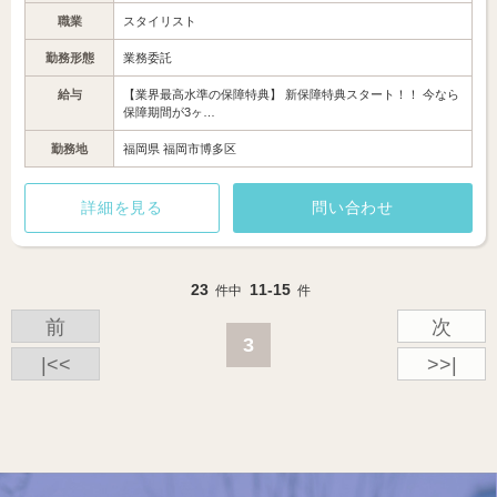
職業
スタイリスト
勤務形態
業務委託
給与
【業界最高水準の保障特典】 新保障特典スタート！！ 今なら
保障期間が3ヶ…
勤務地
福岡県 福岡市博多区
詳細を見る
問い合わせ
23
11-15
件中
件
前
次
3
|<<
>>|