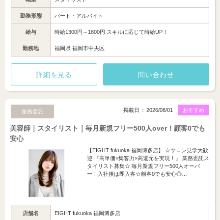
勤務形態
パート・アルバイト
給与
時給1300円～1800円 スキルに応じて時給UP！
勤務地
福岡県 福岡市中央区
詳細を見る
問い合わせ
掲載日： 2026/08/01
おすすめ
業務委託
美容師｜スタイリスト｜毎月新規フリー500人over！顧客0でも
安心
【EIGHT fukuoka 福岡博多店】 ☆サロン見学大歓
迎 『高単価×集客力×高還元を実現！』 業務委託ス
タイリスト募集☆ 毎月新規フリー500人オーバ
ー！入社後は即入客☆顧客0でも安心◎…
店舗名
EIGHT fukuoka 福岡博多店