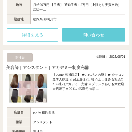
給与
月給20万円 【手当】 通勤手当：2万円（上限あり実費支給）
店販手…
勤務地
福岡県 那珂川市
詳細を見る
問い合わせ
掲載日： 2026/08/01
正社員
美容師｜アシスタント｜アカデミー制度完備
【ponte 福岡西店】 ★この求人の魅力★ ☆サロン
見学大歓迎 ☆完全週休2日制 ☆土日休みも相談O
K ☆社内アカデミー完備 ☆ブランクありも大歓迎
☆店販手当20％の高還元 ☆駐…
店舗名
ponte 福岡西店
職業
アシスタント
勤務形態
正社員