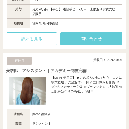
給与
月給20万円 【手当】 通勤手当：2万円（上限あり実費支給）
店販手…
勤務地
福岡県 福岡市西区
詳細を見る
問い合わせ
掲載日： 2026/08/01
正社員
美容師｜アシスタント｜アカデミー制度完備
【ponte 福津店】 ★この求人の魅力★ ☆サロン見
学大歓迎 ☆完全週休2日制 ☆土日休みも相談OK
☆社内アカデミー完備 ☆ブランクありも大歓迎 ☆
店販手当20％の高還元 ☆駐車…
店舗名
ponte 福津店
職業
アシスタント