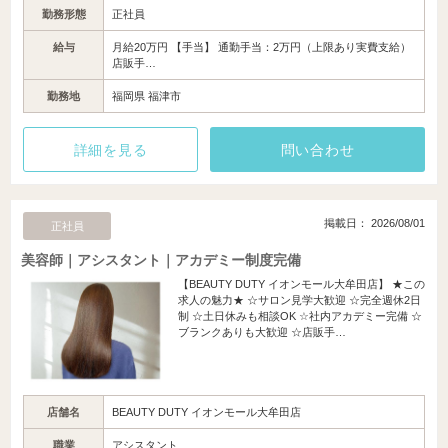
勤務形態
正社員
給与
月給20万円 【手当】 通勤手当：2万円（上限あり実費支給）
店販手…
勤務地
福岡県 福津市
詳細を見る
問い合わせ
掲載日： 2026/08/01
正社員
美容師｜アシスタント｜アカデミー制度完備
【BEAUTY DUTY イオンモール大牟田店】 ★この
求人の魅力★ ☆サロン見学大歓迎 ☆完全週休2日
制 ☆土日休みも相談OK ☆社内アカデミー完備 ☆
ブランクありも大歓迎 ☆店販手…
店舗名
BEAUTY DUTY イオンモール大牟田店
職業
アシスタント