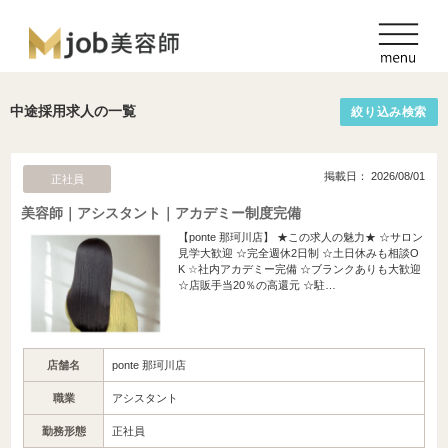
中途採用求人の一覧
絞り込み検索
掲載日： 2026/08/01
正社員
美容師｜アシスタント｜アカデミー制度完備
【ponte 那珂川店】 ★この求人の魅力★ ☆サロン
見学大歓迎 ☆完全週休2日制 ☆土日休みも相談O
K ☆社内アカデミー完備 ☆ブランクありも大歓迎
☆店販手当20％の高還元 ☆駐…
店舗名
ponte 那珂川店
職業
アシスタント
勤務形態
正社員