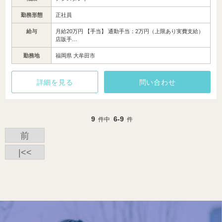
勤務形態
正社員
給与
月給20万円 【手当】 通勤手当：2万円（上限あり実費支給）
店販手…
勤務地
福岡県 大牟田市
詳細を見る
問い合わせ
9
6-9
件中
件
前
|<<