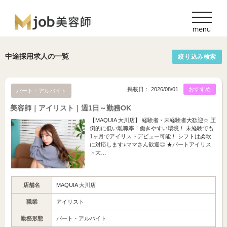
中途採用求人の一覧
絞り込み検索
掲載日： 2026/08/01
おすすめ
パート・アルバイト
美容師｜アイリスト｜週1日～勤務OK
【MAQUIA 大川店】 経験者・未経験者大歓迎☆ 圧
倒的に低い離職率！働きやすい環境！ 未経験でも
1ヶ月でアイリストデビュー可能！ シフトは柔軟
に対応します♪ママさん歓迎◎ ★パートアイリス
ト大…
店舗名
MAQUIA 大川店
職業
アイリスト
勤務形態
パート・アルバイト