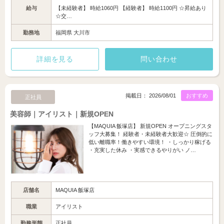
給与
【未経験者】 時給1060円 【経験者】 時給1100円 ☆昇給あり
☆交…
勤務地
福岡県 大川市
詳細を見る
問い合わせ
掲載日： 2026/08/01
おすすめ
正社員
美容師｜アイリスト｜新規OPEN
【MAQUIA 飯塚店】 新規OPEN オープニングスタ
ッフ大募集！ 経験者・未経験者大歓迎☆ 圧倒的に
低い離職率！働きやすい環境！ ・しっかり稼げる
・充実した休み ・実感できるやりがい ノ…
店舗名
MAQUIA 飯塚店
職業
アイリスト
勤務形態
正社員