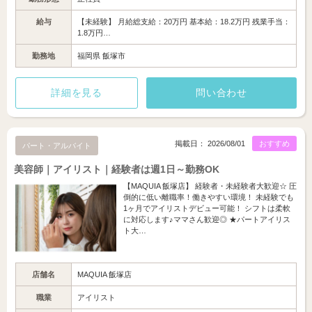
給与
【未経験】 月給総支給：20万円 基本給：18.2万円 残業手当：
1.8万円…
勤務地
福岡県 飯塚市
詳細を見る
問い合わせ
掲載日： 2026/08/01
おすすめ
パート・アルバイト
美容師｜アイリスト｜経験者は週1日～勤務OK
【MAQUIA 飯塚店】 経験者・未経験者大歓迎☆ 圧
倒的に低い離職率！働きやすい環境！ 未経験でも
1ヶ月でアイリストデビュー可能！ シフトは柔軟
に対応します♪ママさん歓迎◎ ★パートアイリス
ト大…
店舗名
MAQUIA 飯塚店
職業
アイリスト