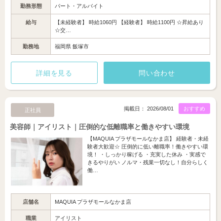
勤務形態
パート・アルバイト
給与
【未経験者】 時給1060円 【経験者】 時給1100円 ☆昇給あり
☆交…
勤務地
福岡県 飯塚市
詳細を見る
問い合わせ
掲載日： 2026/08/01
おすすめ
正社員
美容師｜アイリスト｜圧倒的な低離職率と働きやすい環境
【MAQUIA プラザモールなかま店】 経験者・未経
験者大歓迎☆ 圧倒的に低い離職率！働きやすい環
境！ ・しっかり稼げる ・充実した休み ・実感で
きるやりがい ノルマ・残業一切なし！自分らしく
働…
店舗名
MAQUIA プラザモールなかま店
職業
アイリスト