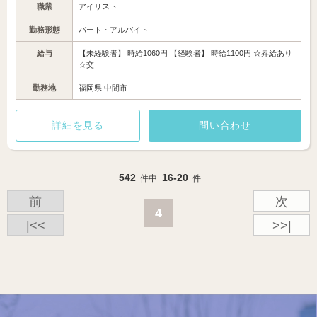
職業
アイリスト
勤務形態
パート・アルバイト
給与
【未経験者】 時給1060円 【経験者】 時給1100円 ☆昇給あり
☆交…
勤務地
福岡県 中間市
詳細を見る
問い合わせ
542
16-20
件中
件
前
次
4
|<<
>>|