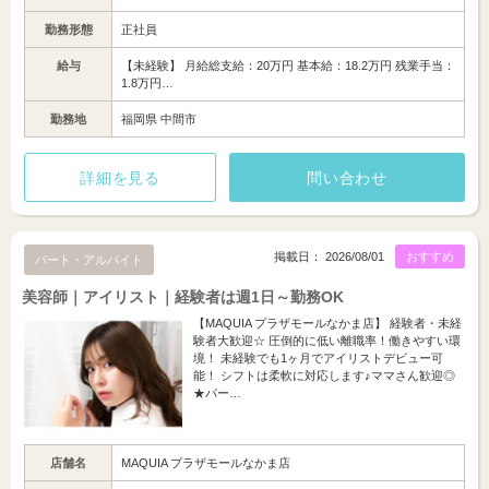
勤務形態
正社員
給与
【未経験】 月給総支給：20万円 基本給：18.2万円 残業手当：
1.8万円…
勤務地
福岡県 中間市
詳細を見る
問い合わせ
掲載日： 2026/08/01
おすすめ
パート・アルバイト
美容師｜アイリスト｜経験者は週1日～勤務OK
【MAQUIA プラザモールなかま店】 経験者・未経
験者大歓迎☆ 圧倒的に低い離職率！働きやすい環
境！ 未経験でも1ヶ月でアイリストデビュー可
能！ シフトは柔軟に対応します♪ママさん歓迎◎
★パー…
店舗名
MAQUIA プラザモールなかま店