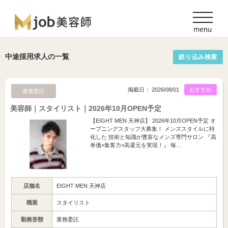
中途採用求人の一覧
絞り込み検索
掲載日： 2026/08/01
おすすめ
業務委託
美容師｜スタイリスト｜2026年10月OPEN予定
【EIGHT MEN 天神店】 2026年10月OPEN予定 オ
ープニングスタッフ大募集！ メンズスタイルに特
化した 技術と知識が豊富なメンズ専門サロン 『高
単価×集客力×高還元を実現！』 毎…
店舗名
EIGHT MEN 天神店
職業
スタイリスト
勤務形態
業務委託