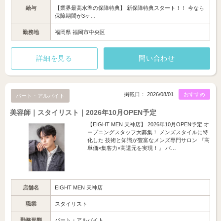
給与
【業界最高水準の保障特典】 新保障特典スタート！！ 今なら
保障期間が3ヶ…
勤務地
福岡県 福岡市中央区
詳細を見る
問い合わせ
掲載日： 2026/08/01
おすすめ
パート・アルバイト
美容師｜スタイリスト｜2026年10月OPEN予定
【EIGHT MEN 天神店】 2026年10月OPEN予定 オ
ープニングスタッフ大募集！ メンズスタイルに特
化した 技術と知識が豊富なメンズ専門サロン 『高
単価×集客力×高還元を実現！』 パ…
店舗名
EIGHT MEN 天神店
職業
スタイリスト
勤務形態
パート・アルバイト