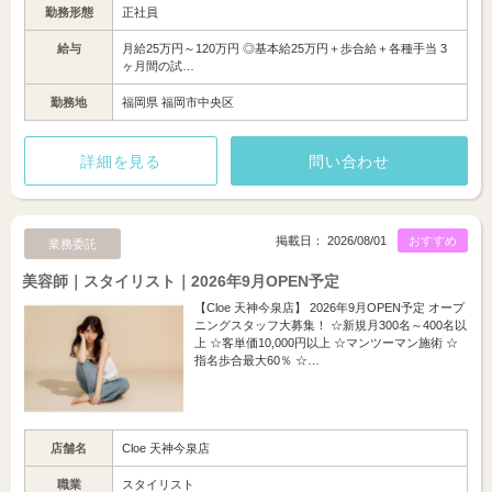
勤務形態
正社員
給与
月給25万円～120万円 ◎基本給25万円＋歩合給＋各種手当 3
ヶ月間の試…
勤務地
福岡県 福岡市中央区
詳細を見る
問い合わせ
掲載日： 2026/08/01
おすすめ
業務委託
美容師｜スタイリスト｜2026年9月OPEN予定
【Cloe 天神今泉店】 2026年9月OPEN予定 オープ
ニングスタッフ大募集！ ☆新規月300名～400名以
上 ☆客単価10,000円以上 ☆マンツーマン施術 ☆
指名歩合最大60％ ☆…
店舗名
Cloe 天神今泉店
職業
スタイリスト