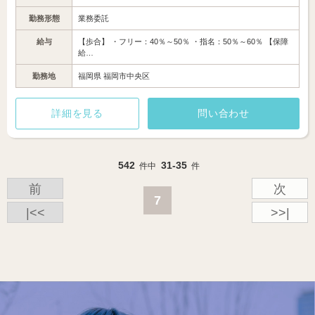
勤務形態
業務委託
給与
【歩合】 ・フリー：40％～50％ ・指名：50％～60％ 【保障
給…
勤務地
福岡県 福岡市中央区
詳細を見る
問い合わせ
542
31-35
件中
件
前
次
7
|<<
>>|