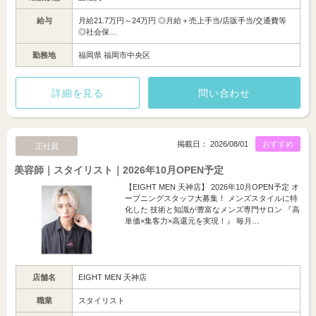
給与
月給21.7万円～24万円 ◎月給＋売上手当/店販手当/交通費等
◎社会保…
勤務地
福岡県 福岡市中央区
詳細を見る
問い合わせ
掲載日： 2026/08/01
おすすめ
正社員
美容師｜スタイリスト｜2026年10月OPEN予定
【EIGHT MEN 天神店】 2026年10月OPEN予定 オ
ープニングスタッフ大募集！ メンズスタイルに特
化した 技術と知識が豊富なメンズ専門サロン 『高
単価×集客力×高還元を実現！』 毎月…
店舗名
EIGHT MEN 天神店
職業
スタイリスト