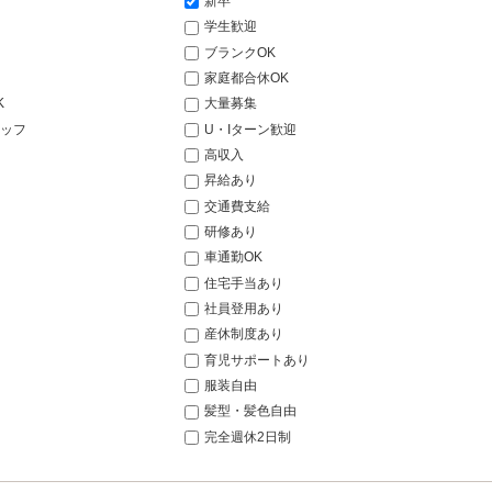
新卒
学生歓迎
ブランクOK
家庭都合休OK
K
大量募集
ッフ
U・Iターン歓迎
高収入
昇給あり
交通費支給
研修あり
車通勤OK
住宅手当あり
社員登用あり
産休制度あり
育児サポートあり
服装自由
髪型・髪色自由
完全週休2日制