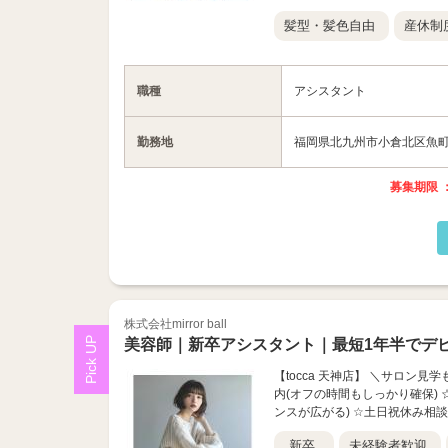
髪型・髪色自由
産休制
職種
アシスタント
勤務地
福岡県北九州市小倉北区魚町1-1
募集期限 ：
株式会社mirror ball
美容師｜新卒アシスタント｜最短1年半でデ
【tocca 天神店】 ＼サロン
内(オフの時間もしっかり確保) 
ンスが広がる) ☆土日祝休み相談
新卒
未経験者歓迎