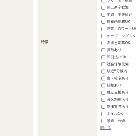
フリーター歓迎
第二新卒歓迎
主婦・主夫歓迎
扶養内勤務OK
副業・WワークO
オープニングスタ
特徴
友達と応募OK
賞与あり
即日払いOK
社会保険完備
駅近5分以内
寮・社宅あり
社割あり
独立支援あり
育休制度あり
制服貸与あり
ネイルOK
禁煙・分煙
閉じる