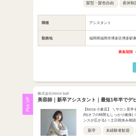
髪型・髪色自由
産休制
職種
アシスタント
勤務地
福岡県福岡市博多区博多駅東1-
募集期限 ：
株式会社mirror ball
美容師｜新卒アシスタント｜最短1年半でデ
【tocca 小倉店】 ＼サロン
内(オフの時間もしっかり確保) 
ンスが広がる) ☆土日祝休み相談
新卒
未経験者歓迎