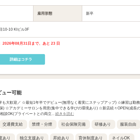
雇用形態
新卒
-10 KIビル3F
 2026年08月31日まで、あと 23 日
詳細はコチラ
ビュー可能
ロン見学も大歓迎／ ☆最短1年半でデビュー(無理なく着実にステップアップ) ☆練習は勤務
) ☆アカデミーサロンを用意(集中できる学びの環境あり) ☆新店続々OPEN(成長
相談OK(プライベートとの両立...
続きを読む
交通費支給
禁煙・分煙
社会保険完備
研修あり
服装自由
度あり
独立支援あり
昇給あり
育休制度あり
ネイルOK