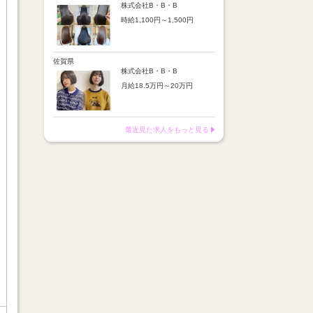
※店舗業績により回数・金額
より随時昇給あり
株式会社B・B・B
変動あり
時給1,100円～1,500円
【手当】
※入社半年間は有期雇用社員
通勤手当：上限8,000円
（基本給約4％減）
【時給詳細】
店販売上歩合：粗利の30％
※半年後に正社員へ転換（社
10:00～18:00：時給1,100円
SNS手当：あり
保は入社時から適用）
18:00～21:00：時給1,500円
佐賀県
サブスク歩合：あり
株式会社B・B・B
【賞与】
月給18.5万円～20万円
あり（年2回、社内規定あ
り）
【昇給】
前年度実績：8万円～60万円
あり（半年で必ず1回昇給）
（総額）
・店舗内レッスン科目合格に
最近見た求人をもっと見る
※店舗業績により回数・金額
より随時昇給あり
変動あり
【手当】
※入社半年間は有期雇用社員
通勤手当：上限8,000円
（基本給約4％減）
店販売上歩合：粗利の30％
※半年後に正社員へ転換（社
SNS手当：あり
保は入社時から適用）
サブスク歩合：あり
【賞与】
あり（年2回、社内規定あ
り）
前年度実績：8万円～60万円
（総額）
※店舗業績により回数・金額
変動あり
※入社半年間は有期雇用社員
（基本給約4％減）
※半年後に正社員へ転換（社