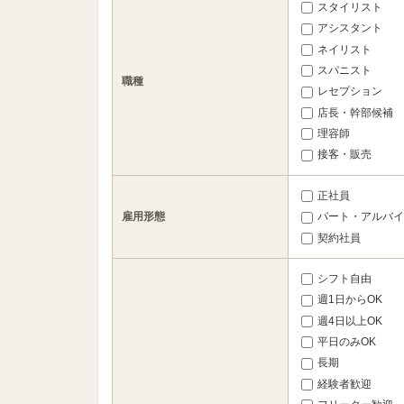
スタイリスト
アシスタント
ネイリスト
スパニスト
職種
レセプション
店長・幹部候補
理容師
接客・販売
正社員
雇用形態
パート・アルバイ
契約社員
シフト自由
週1日からOK
週4日以上OK
平日のみOK
長期
経験者歓迎