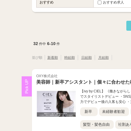
おすすめ
おすすめ求人
32
6-10
件中
件
並び順
新着順
時給順
日給順
月給順
OXY株式会社
美容師｜新卒アシスタント｜個々に合わせた
【ivy by CIEL】 《働き
でスタイリストデビュー ・SN
力でデビュー後の入客も安心 ・充
新卒
未経験者歓迎
髪型・髪色自由
社割あ