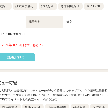
度あり
独立支援あり
昇給あり
育休制度あり
ネイルOK
雇用形態
新卒
-8 KRISSビル3F
 2026年08月31日まで、あと 23 日
詳細はコチラ
ビュー可能
見学も大歓迎／ ☆最短1年半でデビュー(無理なく着実にステップアップ) ☆練習は勤務時
☆アカデミーサロンを用意(集中できる学びの環境あり) ☆新店続々OPEN(成長のチ
OK(プライベートとの両立も可...
続きを読む
交通費支給
禁煙・分煙
社会保険完備
研修あり
服装自由