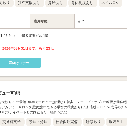
度あり
独立支援あり
昇給あり
育休制度あり
ネイルOK
雇用形態
新卒
13-9 いちご博多駅東ビル 1階
 2026年08月31日まで、あと 23 日
詳細はコチラ
ビュー可能
見学も大歓迎／ ☆最短1年半でデビュー(無理なく着実にステップアップ) ☆練習は勤務時
☆アカデミーサロンを用意(集中できる学びの環境あり) ☆新店続々OPEN(成長のチ
OK(プライベートとの両立も可...
続きを読む
交通費支給
禁煙・分煙
社会保険完備
研修あり
服装自由