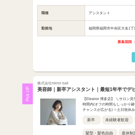
職種
アシスタント
勤務地
福岡県福岡市中央区大名1丁目10
募集期限 ：
株式会社mirror ball
美容師｜新卒アシスタント｜最短1年半でデ
【Eleanor 博多店】 ＼サ
時間内(オフの時間もしっかり確保
チャンスが広がる) ☆土日祝休み
新卒
未経験者歓迎
髪型・髪色自由
産休制