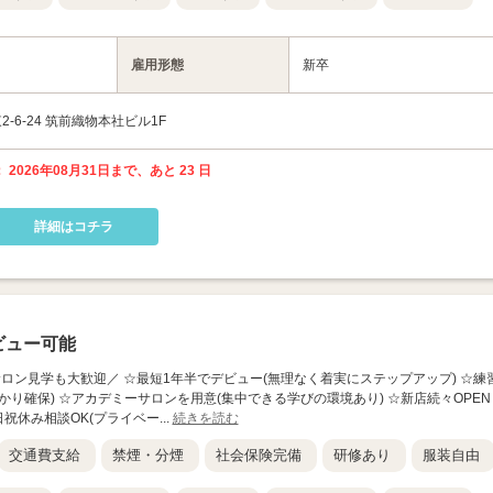
雇用形態
新卒
6-24 筑前織物本社ビル1F
 2026年08月31日まで、あと 23 日
詳細はコチラ
ビュー可能
】 ＼サロン見学も大歓迎／ ☆最短1年半でデビュー(無理なく着実にステップアップ) ☆練
り確保) ☆アカデミーサロンを用意(集中できる学びの環境あり) ☆新店続々OPEN
祝休み相談OK(プライベー...
続きを読む
交通費支給
禁煙・分煙
社会保険完備
研修あり
服装自由