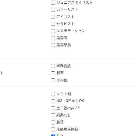
ジュニアスタイリスト
カラーリスト
アイリスト
セラピスト
エステティシャン
美容師
美容部員
業務委託
ト
新卒
その他
シフト制
週2・3日からOK
土日祝のみOK
残業なし
急募
未経験者歓迎