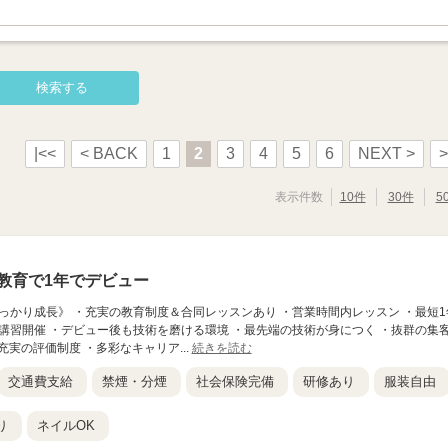
|<<
< BACK
1
2
3
4
5
6
NEXT >
>
表示件数
10件
30件
5
教育で1年でデビュー
ながらしっかり成長》 ・充実の教育制度＆合同レッスンあり ・営業時間内レッスン ・最短1
S講習開催 ・デビュー後も技術を磨ける環境 ・最先端の技術が身につく ・抜群の集
実の評価制度 ・多彩なキャリア...
続きを読む
交通費支給
禁煙・分煙
社会保険完備
研修あり
服装自由
り
ネイルOK