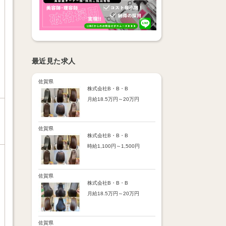
最近見た求人
佐賀県
株式会社B・B・B
月給18.5万円～20万円
【昇給】
あり（半年で必ず1回昇給）
・店舗内レッスン科目合格に
佐賀県
より随時昇給あり
株式会社B・B・B
時給1,100円～1,500円
【手当】
通勤手当：上限8,000円
【時給詳細】
店販売上歩合：粗利の30％
10:00～18:00：時給1,100円
SNS手当：あり
18:00～21:00：時給1,500円
佐賀県
サブスク歩合：あり
株式会社B・B・B
【賞与】
月給18.5万円～20万円
あり（年2回、社内規定あ
り）
【昇給】
前年度実績：8万円～60万円
あり（半年で必ず1回昇給）
（総額）
・店舗内レッスン科目合格に
佐賀県