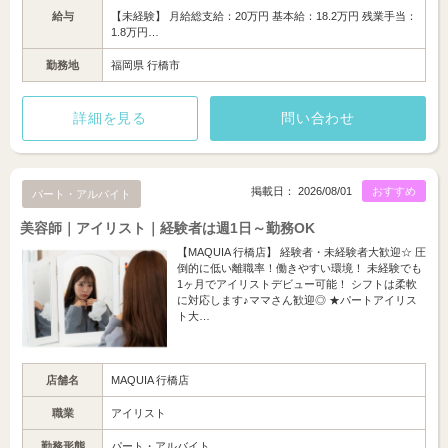
給与
【未経験】 月給総支給：20万円 基本給：18.2万円 残業手当：
1.8万円…
勤務地
福岡県 行橋市
詳細を見る
問い合わせ
掲載日： 2026/08/01
おすすめ
パート・アルバイト
美容師｜アイリスト｜経験者は週1日～勤務OK
【MAQUIA 行橋店】 経験者・未経験者大歓迎☆ 圧
倒的に低い離職率！働きやすい環境！ 未経験でも
1ヶ月でアイリストデビュー可能！ シフトは柔軟
に対応します♪ママさん歓迎◎ ★パートアイリス
ト大…
店舗名
MAQUIA 行橋店
職業
アイリスト
勤務形態
パート・アルバイト