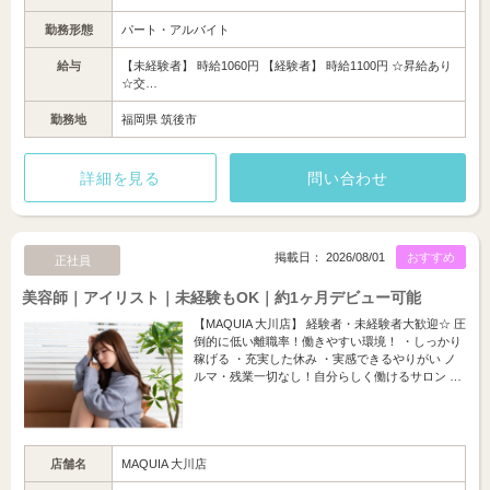
勤務形態
パート・アルバイト
給与
【未経験者】 時給1060円 【経験者】 時給1100円 ☆昇給あり
☆交…
勤務地
福岡県 筑後市
詳細を見る
問い合わせ
掲載日： 2026/08/01
おすすめ
正社員
美容師｜アイリスト｜未経験もOK｜約1ヶ月デビュー可能
【MAQUIA 大川店】 経験者・未経験者大歓迎☆ 圧
倒的に低い離職率！働きやすい環境！ ・しっかり
稼げる ・充実した休み ・実感できるやりがい ノ
ルマ・残業一切なし！自分らしく働けるサロン …
店舗名
MAQUIA 大川店