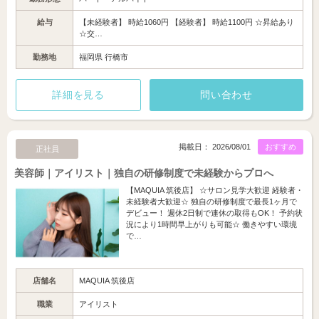
給与
【未経験者】 時給1060円 【経験者】 時給1100円 ☆昇給あり
☆交…
勤務地
福岡県 行橋市
詳細を見る
問い合わせ
掲載日： 2026/08/01
おすすめ
正社員
美容師｜アイリスト｜独自の研修制度で未経験からプロへ
【MAQUIA 筑後店】 ☆サロン見学大歓迎 経験者・
未経験者大歓迎☆ 独自の研修制度で最長1ヶ月で
デビュー！ 週休2日制で連休の取得もOK！ 予約状
況により1時間早上がりも可能☆ 働きやすい環境
で…
店舗名
MAQUIA 筑後店
職業
アイリスト