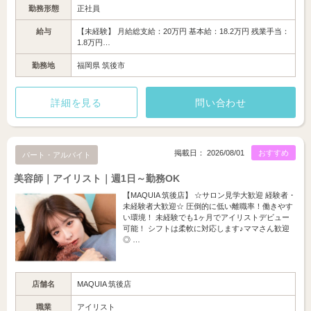
勤務形態
正社員
給与
【未経験】 月給総支給：20万円 基本給：18.2万円 残業手当：
1.8万円…
勤務地
福岡県 筑後市
詳細を見る
問い合わせ
掲載日： 2026/08/01
おすすめ
パート・アルバイト
美容師｜アイリスト｜週1日～勤務OK
【MAQUIA 筑後店】 ☆サロン見学大歓迎 経験者・
未経験者大歓迎☆ 圧倒的に低い離職率！働きやす
い環境！ 未経験でも1ヶ月でアイリストデビュー
可能！ シフトは柔軟に対応します♪ママさん歓迎
◎ …
店舗名
MAQUIA 筑後店
職業
アイリスト