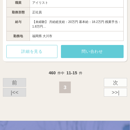
職業
アイリスト
勤務形態
正社員
給与
【未経験】 月給総支給：20万円 基本給：18.2万円 残業手当：
1.8万円…
勤務地
福岡県 大川市
詳細を見る
問い合わせ
460
11-15
件中
件
前
次
3
|<<
>>|