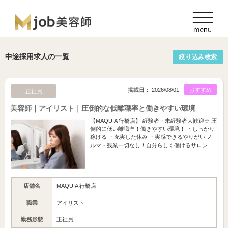
中途採用求人の一覧
絞り込み検索
掲載日： 2026/08/01
おすすめ
正社員
美容師｜アイリスト｜圧倒的な低離職率と働きやすい環境
【MAQUIA 行橋店】 経験者・未経験者大歓迎☆ 圧
倒的に低い離職率！働きやすい環境！ ・しっかり
稼げる ・充実した休み ・実感できるやりがい ノ
ルマ・残業一切なし！自分らしく働けるサロン …
店舗名
MAQUIA 行橋店
職業
アイリスト
勤務形態
正社員