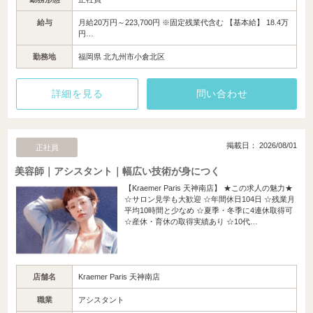
給与
月給20万円～223,700円 ※固定残業代含む 【基本給】 18.4万
円…
勤務地
福岡県 北九州市小倉北区
詳細を見る
問い合わせ
掲載日： 2026/08/01
正社員
美容師｜アシスタント｜幅広い技術が身につく
【Kraemer Paris 天神南店】 ★この求人の魅力★
☆サロン見学も大歓迎 ☆年間休日104日 ☆残業月
平均10時間と少なめ ☆夏季・冬季に4連休取得可
☆産休・育休の取得実績あり ☆10代…
店舗名
Kraemer Paris 天神南店
職業
アシスタント