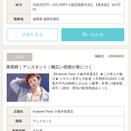
給与
月給20万円～223,700円 ※固定残業代含む 【基本給】 18.4万
円…
勤務地
福岡県 福岡市西区
詳細を見る
問い合わせ
掲載日： 2026/08/01
正社員
美容師｜アシスタント｜幅広い技術が身につく
【Kraemer Paris 小倉井筒屋店】 ★この求人の魅
力★ ☆サロン見学も大歓迎 ☆年間休日104日 ☆残
業月平均10時間と少なめ ☆夏季・冬季に4連休取
得可 ☆産休・育休の取得実績あり ☆1…
店舗名
Kraemer Paris 小倉井筒屋店
職業
アシスタント
勤務形態
正社員