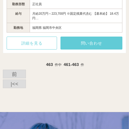
勤務形態
正社員
給与
月給20万円～223,700円 ※固定残業代含む 【基本給】 18.4万
円…
勤務地
福岡県 福岡市中央区
詳細を見る
問い合わせ
463
461-463
件中
件
前
|<<