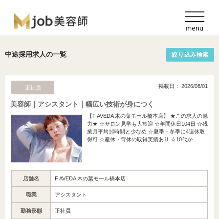
中途採用求人の一覧
絞り込み検索
掲載日： 2026/08/01
正社員
美容師｜アシスタント｜幅広い技術が身につく
【F AVEDA 木の葉モール橋本店】 ★この求人の魅
力★ ☆サロン見学も大歓迎 ☆年間休日104日 ☆残
業月平均10時間と少なめ ☆夏季・冬季に4連休取
得可 ☆産休・育休の取得実績あり ☆10代か…
店舗名
F AVEDA 木の葉モール橋本店
職業
アシスタント
勤務形態
正社員