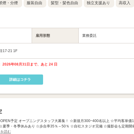
禁煙・分煙
服装自由
髪型・髪色自由
独立支援あり
高収入
雇用形態
業務委託
-21 1F
 2026年08月31日まで、あと 24 日
詳細はコチラ
定
9月OPEN予定 オープニングスタッフ大募集！ ☆新規月300~400名以上 ☆平均客単価10
 ☆夏季・冬季休みあり ☆歩合率35％～50％ ☆自社スタジオ完備 ☆撮影会も定期開
きを読む