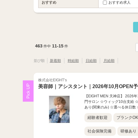
おすすめ
おすすめ求人
463
11-15
件中
件
並び順
新着順
時給順
日給順
月給順
株式会社EIGHT’s
美容師｜アシスタント｜2026年10月OPEN
【EIGHT MEN 天神店】 2
門サロン ☆ウィッグ10台支給
あり(関東のみ) ☆選べる休日数 
経験者歓迎
ブランクO
社会保険完備
研修あり