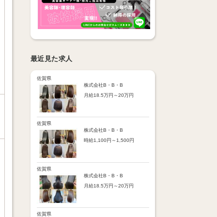
最近見た求人
佐賀県
株式会社B・B・B
月給18.5万円～20万円
【昇給】
あり（半年で必ず1回昇給）
・店舗内レッスン科目合格に
佐賀県
より随時昇給あり
株式会社B・B・B
時給1,100円～1,500円
【手当】
通勤手当：上限8,000円
【時給詳細】
店販売上歩合：粗利の30％
10:00～18:00：時給1,100円
SNS手当：あり
18:00～21:00：時給1,500円
佐賀県
サブスク歩合：あり
株式会社B・B・B
【賞与】
月給18.5万円～20万円
あり（年2回、社内規定あ
り）
【昇給】
前年度実績：8万円～60万円
あり（半年で必ず1回昇給）
（総額）
・店舗内レッスン科目合格に
佐賀県