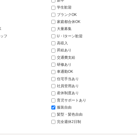
新卒
学生歓迎
ブランクOK
家庭都合休OK
K
大量募集
ッフ
U・Iターン歓迎
高収入
昇給あり
交通費支給
研修あり
車通勤OK
住宅手当あり
社員登用あり
産休制度あり
育児サポートあり
服装自由
髪型・髪色自由
完全週休2日制