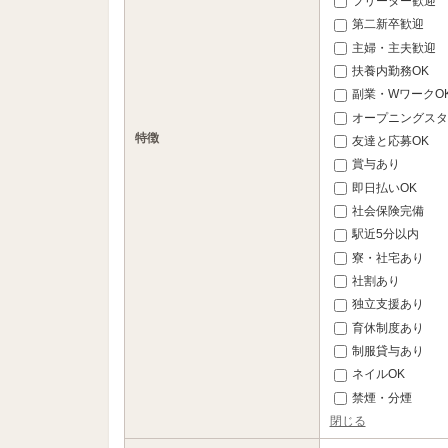
フリーター歓迎
第二新卒歓迎
主婦・主夫歓迎
扶養内勤務OK
副業・WワークO
オープニングスタ
特徴
友達と応募OK
賞与あり
即日払いOK
社会保険完備
駅近5分以内
寮・社宅あり
社割あり
独立支援あり
育休制度あり
制服貸与あり
ネイルOK
禁煙・分煙
閉じる