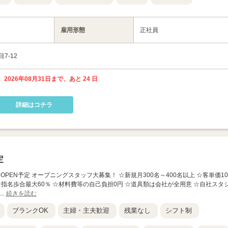
雇用形態
正社員
7-12
 2026年08月31日まで、あと 24 日
詳細はコチラ
定
9月OPEN予定 オープニングスタッフ大募集！ ☆新規月300名～400名以上 ☆客単価10,
☆指名歩合最大60％ ☆材料費等の自己負担0円 ☆道具類は会社が全用意 ☆自社スタ
..
続きを読む
ブランクOK
主婦・主夫歓迎
残業なし
シフト制