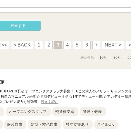
|<<
< BACK
1
2
3
4
5
6
7
NEXT >
>
表示件数
10件
30件
5
予定
026年10月OPEN予定 オープニングスタッフ大募集！ ★この求人のメリット★ ☆メンズ
 ☆独自のマニュアル完備 ☆早期デビュー可能 ☆1年でデビュー可能 ☆アカデミー制
☆プレゼン能力も勉強可...
続きを読む
K
オープニングスタッフ
交通費支給
禁煙・分煙
服装自由
髪型・髪色自由
独立支援あり
ネイルOK