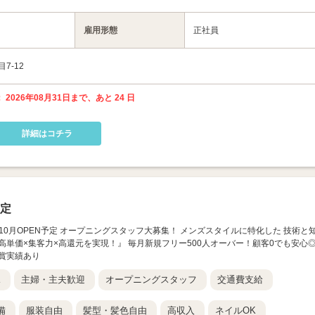
雇用形態
正社員
7-12
 2026年08月31日まで、あと 24 日
詳細はコチラ
予定
026年10月OPEN予定 オープニングスタッフ大募集！ メンズスタイルに特化した 技術と
高単価×集客力×高還元を実現！』 毎月新規フリー500人オーバー！顧客0でも安心
受賞実績あり
K
主婦・主夫歓迎
オープニングスタッフ
交通費支給
備
服装自由
髪型・髪色自由
高収入
ネイルOK