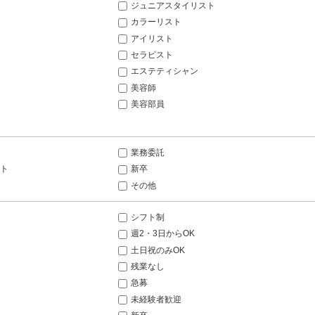
ジュニアスタイリスト
カラーリスト
アイリスト
セラピスト
エステティシャン
美容師
美容部員
業務委託
ト
新卒
その他
シフト制
週2・3日からOK
土日祝のみOK
残業なし
急募
未経験者歓迎