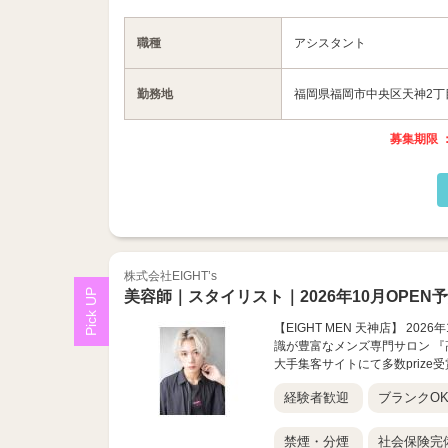
職種
アシスタント
勤務地
福岡県福岡市中央区天神2丁目
募集期限 ：
株式会社EIGHT’s
美容師｜スタイリスト｜2026年10月OPEN
【EIGHT MEN 天神店】 2
識が豊富なメンズ専門サロン 『
大手集客サイトにて多数prize
経験者歓迎
ブランクO
禁煙・分煙
社会保険完