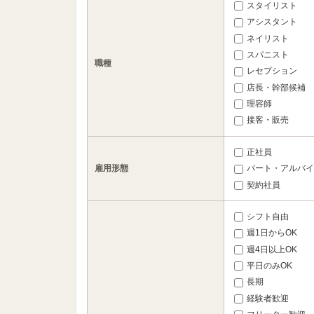
スタイリスト
アシスタント
ネイリスト
スパニスト
職種
レセプション
店長・幹部候補
理容師
接客・販売
正社員
雇用形態
パート・アルバイ
契約社員
シフト自由
週1日からOK
週4日以上OK
平日のみOK
長期
経験者歓迎