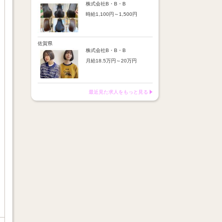
※店舗業績により回数・金額
より随時昇給あり
株式会社B・B・B
変動あり
時給1,100円～1,500円
【手当】
※入社半年間は有期雇用社員
通勤手当：上限8,000円
（基本給約4％減）
【時給詳細】
店販売上歩合：粗利の30％
※半年後に正社員へ転換（社
10:00～18:00：時給1,100円
SNS手当：あり
保は入社時から適用）
18:00～21:00：時給1,500円
佐賀県
サブスク歩合：あり
株式会社B・B・B
【賞与】
月給18.5万円～20万円
あり（年2回、社内規定あ
り）
【昇給】
前年度実績：8万円～60万円
あり（半年で必ず1回昇給）
（総額）
・店舗内レッスン科目合格に
最近見た求人をもっと見る
※店舗業績により回数・金額
より随時昇給あり
変動あり
【手当】
※入社半年間は有期雇用社員
通勤手当：上限8,000円
（基本給約4％減）
店販売上歩合：粗利の30％
※半年後に正社員へ転換（社
SNS手当：あり
保は入社時から適用）
サブスク歩合：あり
【賞与】
あり（年2回、社内規定あ
り）
前年度実績：8万円～60万円
（総額）
※店舗業績により回数・金額
変動あり
※入社半年間は有期雇用社員
（基本給約4％減）
※半年後に正社員へ転換（社