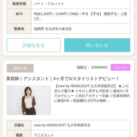
勤務形態
パート・アルバイト
給与
時給1,200円～2,000円 ◎時給＋手当 【手当】 通勤手当：上限
1万…
勤務地
福岡県 北九州市小倉北区
詳細を見る
問い合わせ
掲載日： 2026/08/01
おすすめ
契約社員
美容師｜アシスタント｜4ヶ月でJrスタイリストデビュー！
【soen by HEADLIGHT 九大学研都市店】 ★この
求人の魅力★ ☆サロン見学も大歓迎 ☆最短4ヶ月
でJrデビュー ☆自社アカデミー完備 ☆営業時間内
に練習OK ☆受講費61.6万円が無料…
店舗名
soen by HEADLIGHT 九大学研都市店
職業
アシスタント