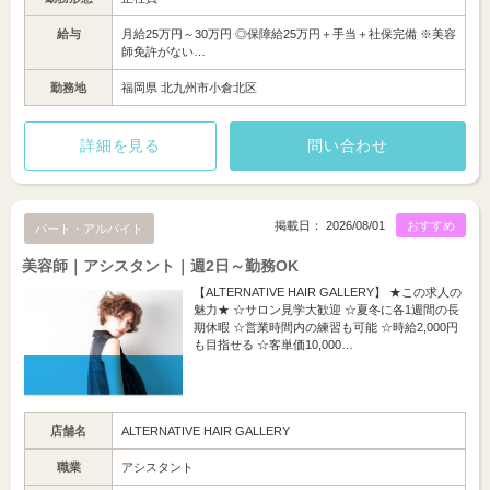
給与
月給25万円～30万円 ◎保障給25万円＋手当＋社保完備 ※美容
師免許がない…
勤務地
福岡県 北九州市小倉北区
詳細を見る
問い合わせ
掲載日： 2026/08/01
おすすめ
パート・アルバイト
美容師｜アシスタント｜週2日～勤務OK
【ALTERNATIVE HAIR GALLERY】 ★この求人の
魅力★ ☆サロン見学大歓迎 ☆夏冬に各1週間の長
期休暇 ☆営業時間内の練習も可能 ☆時給2,000円
も目指せる ☆客単価10,000…
店舗名
ALTERNATIVE HAIR GALLERY
職業
アシスタント