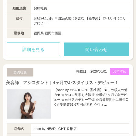
勤務形態
契約社員
給与
月給24.1万円 ※固定残業代を含む 【基本給】 24.1万円（エリ
アによ…
勤務地
福岡県 福岡市西区
詳細を見る
問い合わせ
掲載日： 2026/08/01
おすすめ
契約社員
美容師｜アシスタント｜4ヶ月でJrスタイリストデビュー！
【soen by HEADLIGHT 香椎店】 ★この求人の魅
力★ ☆サロン見学も大歓迎 ☆最短4ヶ月でJrデビ
ュー ☆自社アカデミー完備 ☆営業時間内に練習O
K ☆受講費61.6万円が無料 ☆ウィ…
店舗名
soen by HEADLIGHT 香椎店