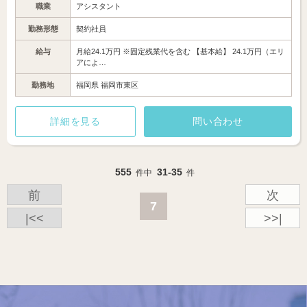
職業
アシスタント
勤務形態
契約社員
給与
月給24.1万円 ※固定残業代を含む 【基本給】 24.1万円（エリ
アによ…
勤務地
福岡県 福岡市東区
詳細を見る
問い合わせ
555
31-35
件中
件
前
次
7
|<<
>>|