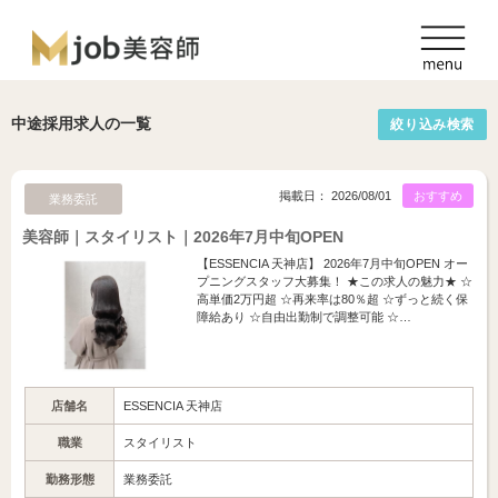
中途採用求人の一覧
絞り込み検索
掲載日： 2026/08/01
おすすめ
業務委託
美容師｜スタイリスト｜2026年7月中旬OPEN
【ESSENCIA 天神店】 2026年7月中旬OPEN オー
プニングスタッフ大募集！ ★この求人の魅力★ ☆
高単価2万円超 ☆再来率は80％超 ☆ずっと続く保
障給あり ☆自由出勤制で調整可能 ☆…
店舗名
ESSENCIA 天神店
職業
スタイリスト
勤務形態
業務委託