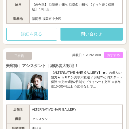
給与
【歩合率】 ◎新規：45％ ◎指名：55％ 【ずっと続く保障
給】 18日出…
勤務地
福岡県 福岡市中央区
詳細を見る
問い合わせ
掲載日： 2026/08/01
おすすめ
正社員
美容師｜アシスタント｜経験者大歓迎！
【ALTERNATIVE HAIR GALLERY】 ★この求人の
魅力★ ☆サロン見学大歓迎 ☆月給25万円スタート
保障 ☆完全週休2日制でプライベート充実 ☆客単
価10,000円以上 ☆広告なしで…
店舗名
ALTERNATIVE HAIR GALLERY
職業
アシスタント
勤務形態
正社員