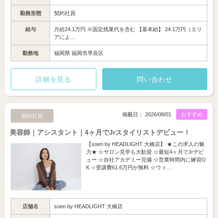
勤務形態
契約社員
給与
月給24.1万円 ※固定残業代を含む 【基本給】 24.1万円（エリ
アによ…
勤務地
福岡県 福岡市早良区
詳細を見る
問い合わせ
掲載日： 2026/08/01
おすすめ
契約社員
美容師｜アシスタント｜4ヶ月でJrスタイリストデビュー！
【soen by HEADLIGHT 大橋店】 ★この求人の魅
力★ ☆サロン見学も大歓迎 ☆最短4ヶ月でJrデビ
ュー ☆自社アカデミー完備 ☆営業時間内に練習O
K ☆受講費61.6万円が無料 ☆ウィ…
店舗名
soen by HEADLIGHT 大橋店