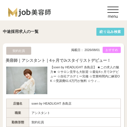
中途採用求人の一覧
絞り込み検索
掲載日： 2026/08/01
おすすめ
契約社員
美容師｜アシスタント｜4ヶ月でJrスタイリストデビュー！
【soen by HEADLIGHT 糸島店】 ★この求人の魅
力★ ☆サロン見学も大歓迎 ☆最短4ヶ月でJrデビ
ュー ☆自社アカデミー完備 ☆営業時間内に練習O
K ☆受講費61.6万円が無料 ☆ウィ…
店舗名
soen by HEADLIGHT 糸島店
職業
アシスタント
勤務形態
契約社員