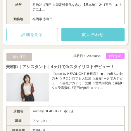
給与
月給24.1万円 ※固定残業代を含む 【基本給】 24.1万円（エリ
アによ…
勤務地
福岡県 糸島市
詳細を見る
問い合わせ
掲載日： 2026/08/01
おすすめ
契約社員
美容師｜アシスタント｜4ヶ月でJrスタイリストデビュー！
【soen by HEADLIGHT 春日店】 ★この求人の魅
力★ ☆サロン見学も大歓迎 ☆最短4ヶ月でJrデビ
ュー ☆自社アカデミー完備 ☆営業時間内に練習O
K ☆受講費61.6万円が無料 ☆ウィ…
店舗名
soen by HEADLIGHT 春日店
職業
アシスタント
勤務形態
契約社員