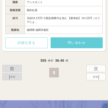
職業
アシスタント
勤務形態
契約社員
給与
月給24.1万円 ※固定残業代を含む 【基本給】 24.1万円（エリ
アによ…
勤務地
福岡県 福岡市南区
詳細を見る
問い合わせ
555
36-40
件中
件
前
次
8
|<<
>>|