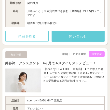
勤務形態
契約社員
給与
月給24.1万円 ※固定残業代を含む 【基本給】 24.1万円（エリ
アによ…
勤務地
福岡県 北九州市小倉北区
詳細を見る
問い合わせ
掲載日： 2026/08/01
おすすめ
契約社員
美容師｜アシスタント｜4ヶ月でJrスタイリストデビュー！
【soen by HEADLIGHT 西新店】 ★この求人の魅
力★ ☆サロン見学も大歓迎 ☆最短4ヶ月でJrデビ
ュー ☆自社アカデミー完備 ☆営業時間内に練習O
K ☆受講費61.6万円が無料 ☆ウィ…
店舗名
soen by HEADLIGHT 西新店
職業
アシスタント