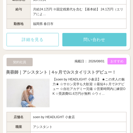
給与
月給24.1万円 ※固定残業代を含む 【基本給】 24.1万円（エリ
アによ…
勤務地
福岡県 春日市
詳細を見る
問い合わせ
掲載日： 2026/08/01
おすすめ
契約社員
美容師｜アシスタント｜4ヶ月でJrスタイリストデビュー！
【soen by HEADLIGHT 小倉店】 ★この求人の魅
力★ ☆サロン見学も大歓迎 ☆最短4ヶ月でJrデビ
ュー ☆自社アカデミー完備 ☆営業時間内に練習O
K ☆受講費61.6万円が無料 ☆ウィ…
店舗名
soen by HEADLIGHT 小倉店
職業
アシスタント