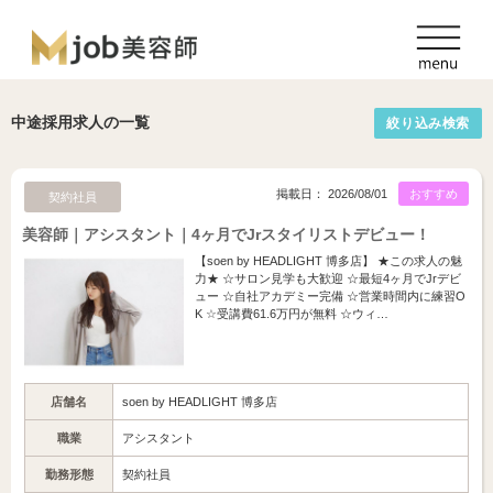
中途採用求人の一覧
絞り込み検索
掲載日： 2026/08/01
おすすめ
契約社員
美容師｜アシスタント｜4ヶ月でJrスタイリストデビュー！
【soen by HEADLIGHT 博多店】 ★この求人の魅
力★ ☆サロン見学も大歓迎 ☆最短4ヶ月でJrデビ
ュー ☆自社アカデミー完備 ☆営業時間内に練習O
K ☆受講費61.6万円が無料 ☆ウィ…
店舗名
soen by HEADLIGHT 博多店
職業
アシスタント
勤務形態
契約社員