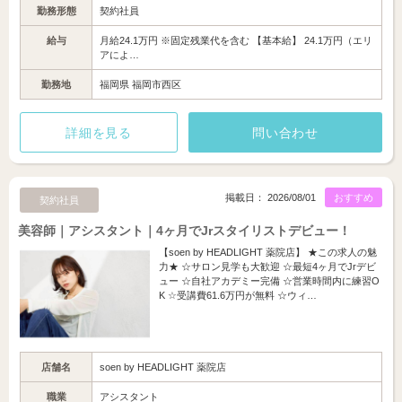
勤務形態
契約社員
給与
月給24.1万円 ※固定残業代を含む 【基本給】 24.1万円（エリ
アによ…
勤務地
福岡県 福岡市西区
詳細を見る
問い合わせ
掲載日： 2026/08/01
おすすめ
契約社員
美容師｜アシスタント｜4ヶ月でJrスタイリストデビュー！
【soen by HEADLIGHT 薬院店】 ★この求人の魅
力★ ☆サロン見学も大歓迎 ☆最短4ヶ月でJrデビ
ュー ☆自社アカデミー完備 ☆営業時間内に練習O
K ☆受講費61.6万円が無料 ☆ウィ…
店舗名
soen by HEADLIGHT 薬院店
職業
アシスタント