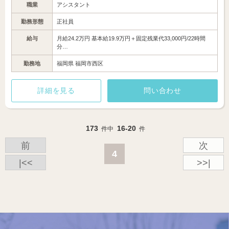
職業
アシスタント
勤務形態
正社員
給与
月給24.2万円 基本給19.9万円＋固定残業代33,000円/22時間
分…
勤務地
福岡県 福岡市西区
詳細を見る
問い合わせ
173
16-20
件中
件
前
次
4
|<<
>>|