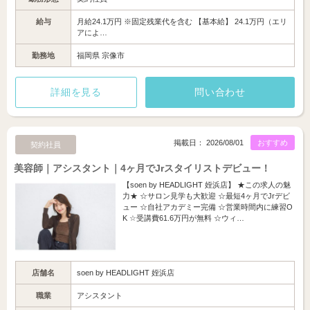
給与
月給24.1万円 ※固定残業代を含む 【基本給】 24.1万円（エリ
アによ…
勤務地
福岡県 宗像市
詳細を見る
問い合わせ
掲載日： 2026/08/01
おすすめ
契約社員
美容師｜アシスタント｜4ヶ月でJrスタイリストデビュー！
【soen by HEADLIGHT 姪浜店】 ★この求人の魅
力★ ☆サロン見学も大歓迎 ☆最短4ヶ月でJrデビ
ュー ☆自社アカデミー完備 ☆営業時間内に練習O
K ☆受講費61.6万円が無料 ☆ウィ…
店舗名
soen by HEADLIGHT 姪浜店
職業
アシスタント