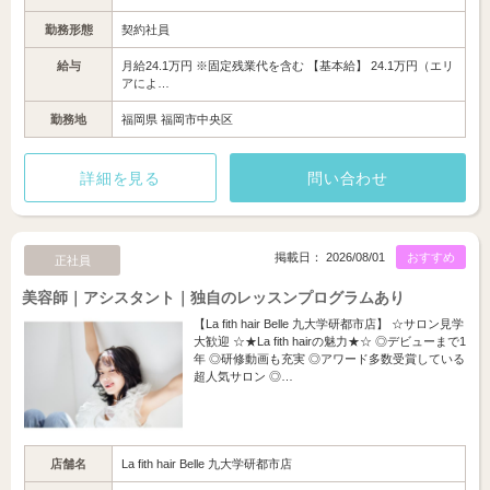
勤務形態
契約社員
給与
月給24.1万円 ※固定残業代を含む 【基本給】 24.1万円（エリ
アによ…
勤務地
福岡県 福岡市中央区
詳細を見る
問い合わせ
掲載日： 2026/08/01
おすすめ
正社員
美容師｜アシスタント｜独自のレッスンプログラムあり
【La fith hair Belle 九大学研都市店】 ☆サロン見学
大歓迎 ☆★La fith hairの魅力★☆ ◎デビューまで1
年 ◎研修動画も充実 ◎アワード多数受賞している
超人気サロン ◎…
店舗名
La fith hair Belle 九大学研都市店