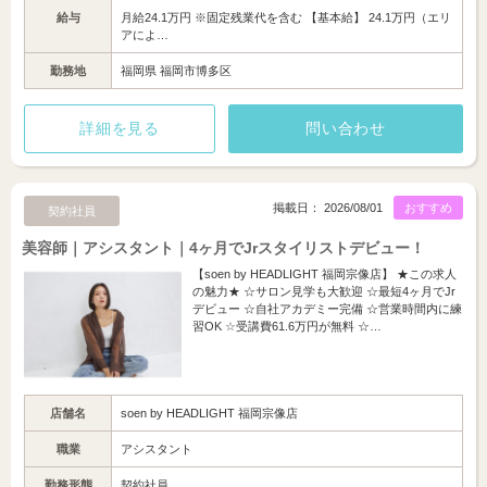
給与
月給24.1万円 ※固定残業代を含む 【基本給】 24.1万円（エリ
アによ…
勤務地
福岡県 福岡市博多区
詳細を見る
問い合わせ
掲載日： 2026/08/01
おすすめ
契約社員
美容師｜アシスタント｜4ヶ月でJrスタイリストデビュー！
【soen by HEADLIGHT 福岡宗像店】 ★この求人
の魅力★ ☆サロン見学も大歓迎 ☆最短4ヶ月でJr
デビュー ☆自社アカデミー完備 ☆営業時間内に練
習OK ☆受講費61.6万円が無料 ☆…
店舗名
soen by HEADLIGHT 福岡宗像店
職業
アシスタント
勤務形態
契約社員