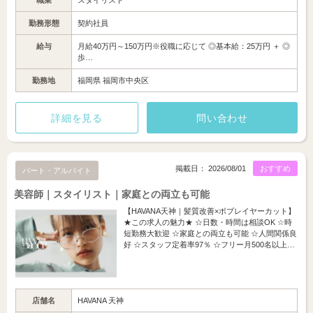
職業
スタイリスト
勤務形態
契約社員
給与
月給40万円～150万円※役職に応じて ◎基本給：25万円 ＋ ◎
歩…
勤務地
福岡県 福岡市中央区
詳細を見る
問い合わせ
掲載日： 2026/08/01
おすすめ
パート・アルバイト
美容師｜スタイリスト｜家庭との両立も可能
【HAVANA天神｜髪質改善×ボブレイヤーカット】
★この求人の魅力★ ☆日数・時間は相談OK ☆時
短勤務大歓迎 ☆家庭との両立も可能 ☆人間関係良
好 ☆スタッフ定着率97％ ☆フリー月500名以上…
店舗名
HAVANA 天神