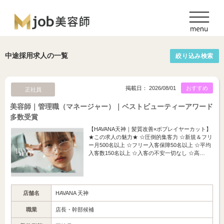
中途採用求人の一覧
絞り込み検索
掲載日： 2026/08/01
おすすめ
正社員
美容師｜管理職（マネージャー）｜ベストビューティーアワード
多数受賞
【HAVANA天神｜髪質改善×ボブレイヤーカット】
★この求人の魅力★ ☆圧倒的集客力 ☆新規＆フリ
ー月500名以上 ☆フリー入客保障50名以上 ☆平均
入客数150名以上 ☆入客の不安一切なし ☆高…
店舗名
HAVANA 天神
職業
店長・幹部候補