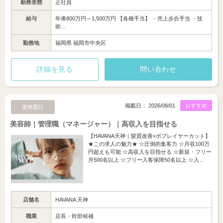
勤務形態
正社員
給与
年俸800万円～1,500万円 【各種手当】 ・売上歩合手当 ・技
術…
勤務地
福岡県 福岡市中央区
詳細を見る
問い合わせ
掲載日： 2026/08/01
おすすめ
業務委託
美容師｜管理職（マネージャー）｜高収入を目指せる
【HAVANA天神｜髪質改善×ボブレイヤーカット】
★この求人の魅力★ ☆圧倒的集客力 ☆月収100万
円超えも可能 ☆高収入を目指せる ☆新規・フリー
月500名以上 ☆フリー入客保障50名以上 ☆入…
店舗名
HAVANA 天神
職業
店長・幹部候補