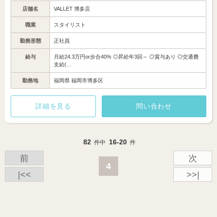
店舗名
VALLET 博多店
職業
スタイリスト
勤務形態
正社員
給与
月給24.3万円or歩合40% ◎昇給年3回～ ◎賞与あり ◎交通費
支給(…
勤務地
福岡県 福岡市博多区
詳細を見る
問い合わせ
82
16-20
件中
件
前
次
4
|<<
>>|