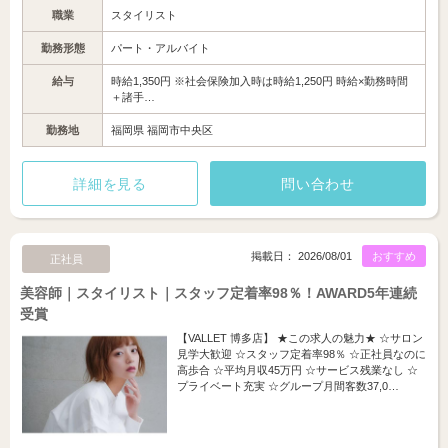
職業
スタイリスト
勤務形態
パート・アルバイト
給与
時給1,350円 ※社会保険加入時は時給1,250円 時給×勤務時間
＋諸手…
勤務地
福岡県 福岡市中央区
詳細を見る
問い合わせ
掲載日： 2026/08/01
おすすめ
正社員
美容師｜スタイリスト｜スタッフ定着率98％！AWARD5年連続
受賞
【VALLET 博多店】 ★この求人の魅力★ ☆サロン
見学大歓迎 ☆スタッフ定着率98％ ☆正社員なのに
高歩合 ☆平均月収45万円 ☆サービス残業なし ☆
プライベート充実 ☆グループ月間客数37,0…