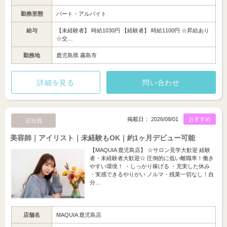
勤務形態
パート・アルバイト
給与
【未経験者】 時給1030円 【経験者】 時給1100円 ☆昇給あり
☆交…
勤務地
鹿児島県 霧島市
詳細を見る
問い合わせ
掲載日： 2026/08/01
おすすめ
正社員
美容師｜アイリスト｜未経験もOK｜約1ヶ月デビュー可能
【MAQUIA 鹿児島店】 ☆サロン見学大歓迎 経験
者・未経験者大歓迎☆ 圧倒的に低い離職率！働き
やすい環境！ ・しっかり稼げる ・充実した休み
・実感できるやりがい ノルマ・残業一切なし！自
分…
店舗名
MAQUIA 鹿児島店