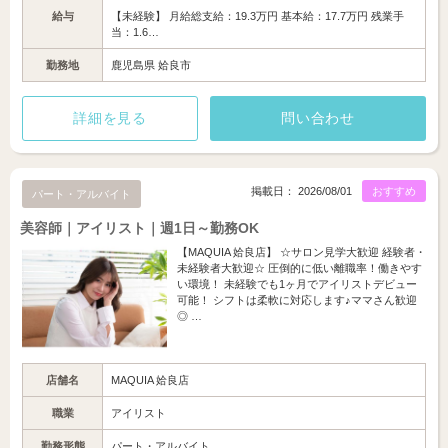
給与
【未経験】 月給総支給：19.3万円 基本給：17.7万円 残業手
当：1.6…
勤務地
鹿児島県 姶良市
詳細を見る
問い合わせ
掲載日： 2026/08/01
おすすめ
パート・アルバイト
美容師｜アイリスト｜週1日～勤務OK
【MAQUIA 姶良店】 ☆サロン見学大歓迎 経験者・
未経験者大歓迎☆ 圧倒的に低い離職率！働きやす
い環境！ 未経験でも1ヶ月でアイリストデビュー
可能！ シフトは柔軟に対応します♪ママさん歓迎
◎ …
店舗名
MAQUIA 姶良店
職業
アイリスト
勤務形態
パート・アルバイト