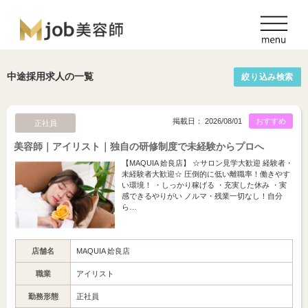
中途採用求人の一覧
絞り込み検索
掲載日： 2026/08/01
おすすめ
正社員
美容師｜アイリスト｜独自の研修制度で未経験からプロへ
【MAQUIA 姶良店】 ☆サロン見学大歓迎 経験者・
未経験者大歓迎☆ 圧倒的に低い離職率！働きやす
い環境！ ・しっかり稼げる ・充実した休み ・実
感できるやりがい ノルマ・残業一切なし！自分
ら…
店舗名
MAQUIA 姶良店
職業
アイリスト
勤務形態
正社員