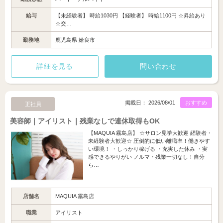
給与
【未経験者】 時給1030円 【経験者】 時給1100円 ☆昇給あり
☆交…
勤務地
鹿児島県 姶良市
詳細を見る
問い合わせ
掲載日： 2026/08/01
おすすめ
正社員
美容師｜アイリスト｜残業なしで連休取得もOK
【MAQUIA 霧島店】 ☆サロン見学大歓迎 経験者・
未経験者大歓迎☆ 圧倒的に低い離職率！働きやす
い環境！ ・しっかり稼げる ・充実した休み ・実
感できるやりがい ノルマ・残業一切なし！自分
ら…
店舗名
MAQUIA 霧島店
職業
アイリスト