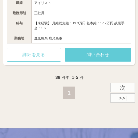
職業
アイリスト
勤務形態
正社員
給与
【未経験】 月給総支給：19.3万円 基本給：17.7万円 残業手
当：1.6…
勤務地
鹿児島県 鹿児島市
詳細を見る
問い合わせ
38
1-5
件中
件
次
1
>>|