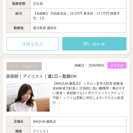
勤務形態
正社員
給与
【未経験】 月給総支給：19.3万円 基本給：17.7万円 残業手
当：1.6…
勤務地
鹿児島県 霧島市
詳細を見る
問い合わせ
掲載日： 2026/08/01
おすすめ
パート・アルバイト
美容師｜アイリスト｜週1日～勤務OK
【MAQUIA 霧島店】 ☆サロン見学大歓迎 経験者・
未経験者大歓迎☆ 圧倒的に低い離職率！働きやす
い環境！ 未経験でも1ヶ月でアイリストデビュー
可能！ シフトは柔軟に対応します♪ママさん歓迎
◎ …
店舗名
MAQUIA 霧島店
職業
アイリスト