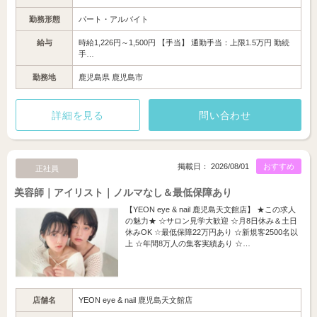
勤務形態
パート・アルバイト
給与
時給1,226円～1,500円 【手当】 通勤手当：上限1.5万円 勤続
手…
勤務地
鹿児島県 鹿児島市
詳細を見る
問い合わせ
掲載日： 2026/08/01
おすすめ
正社員
美容師｜アイリスト｜ノルマなし＆最低保障あり
【YEON eye & nail 鹿児島天文館店】 ★この求人
の魅力★ ☆サロン見学大歓迎 ☆月8日休み＆土日
休みOK ☆最低保障22万円あり ☆新規客2500名以
上 ☆年間8万人の集客実績あり ☆…
店舗名
YEON eye & nail 鹿児島天文館店