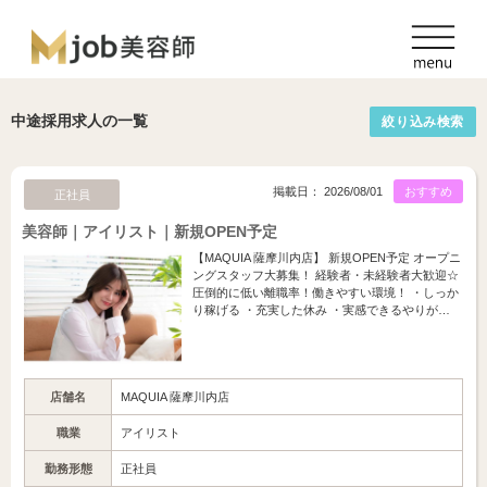
中途採用求人の一覧
絞り込み検索
掲載日： 2026/08/01
おすすめ
正社員
美容師｜アイリスト｜新規OPEN予定
【MAQUIA 薩摩川内店】 新規OPEN予定 オープニ
ングスタッフ大募集！ 経験者・未経験者大歓迎☆
圧倒的に低い離職率！働きやすい環境！ ・しっか
り稼げる ・充実した休み ・実感できるやりが…
店舗名
MAQUIA 薩摩川内店
職業
アイリスト
勤務形態
正社員