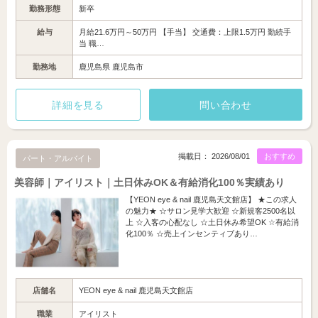
勤務形態
新卒
給与
月給21.6万円～50万円 【手当】 交通費：上限1.5万円 勤続手
当 職…
勤務地
鹿児島県 鹿児島市
詳細を見る
問い合わせ
掲載日： 2026/08/01
おすすめ
パート・アルバイト
美容師｜アイリスト｜土日休みOK＆有給消化100％実績あり
【YEON eye & nail 鹿児島天文館店】 ★この求人
の魅力★ ☆サロン見学大歓迎 ☆新規客2500名以
上 ☆入客の心配なし ☆土日休み希望OK ☆有給消
化100％ ☆売上インセンティブあり…
店舗名
YEON eye & nail 鹿児島天文館店
職業
アイリスト