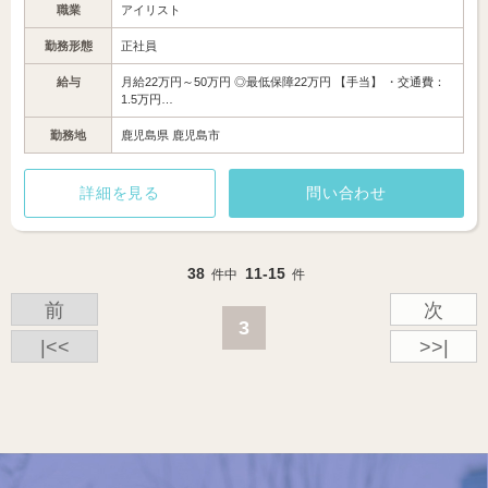
職業
アイリスト
勤務形態
正社員
給与
月給22万円～50万円 ◎最低保障22万円 【手当】 ・交通費：
1.5万円…
勤務地
鹿児島県 鹿児島市
詳細を見る
問い合わせ
38
11-15
件中
件
前
次
3
|<<
>>|