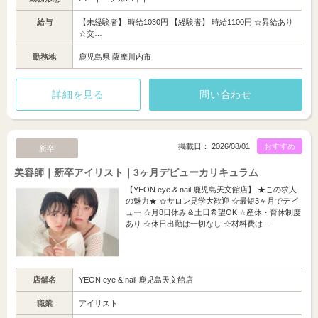
給与
【未経験者】 時給1030円 【経験者】 時給1100円 ☆昇給あり
☆交…
勤務地
鹿児島県 薩摩川内市
詳細を見る
問い合わせ
掲載日： 2026/08/01
おすすめ
新卒
美容師｜新卒アイリスト｜3ヶ月デビューカリキュラム
【YEON eye & nail 鹿児島天文館店】 ★この求人
の魅力★ ☆サロン見学大歓迎 ☆最短3ヶ月でデビ
ュー ☆月8日休み＆土日希望OK ☆産休・育休制度
あり ☆休日出勤は一切なし ☆材料費は…
店舗名
YEON eye & nail 鹿児島天文館店
職業
アイリスト