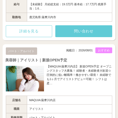
給与
【未経験】 月給総支給：19.3万円 基本給：17.7万円 残業手
当：1.6…
勤務地
鹿児島県 薩摩川内市
詳細を見る
問い合わせ
掲載日： 2026/08/01
おすすめ
パート・アルバイト
美容師｜アイリスト｜新規OPEN予定
【MAQUIA 薩摩川内店】 新規OPEN予定 オープニ
ングスタッフ大募集！ 経験者・未経験者大歓迎☆
圧倒的に低い離職率！働きやすい環境！ 未経験で
も1ヶ月でアイリストデビュー可能！ シフトは
柔…
店舗名
MAQUIA 薩摩川内店
職業
アイリスト
勤務形態
パート・アルバイト