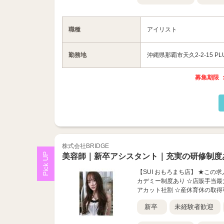
職種
アイリスト
勤務地
沖縄県那覇市天久2-2-15 PLU
募集期限 ：
株式会社BRIDGE
美容師｜新卒アシスタント｜充実の研修制度
【SUI おもろまち店】 ★この
カデミー制度あり ☆店販手当最大
アカット社割 ☆産休育休の取得
新卒
未経験者歓迎