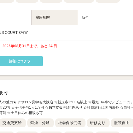
雇用形態
新卒
S COURT B号室
 2026年08月31日まで、あと 24 日
詳細はコチラ
あり
求人の魅力★ ☆サロン見学も大歓迎 ☆新規客2500名以上 ☆最短1年半でデビュー ☆
20％ ☆子供手当1人1万円 ☆独立支援実績4件あり ☆社員旅行は国内海外 ☆自社
可能 ☆土日休みの相談も可
交通費支給
禁煙・分煙
社会保険完備
研修あり
服装自由