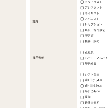
スタイリスト
アシスタント
ネイリスト
スパニスト
職種
レセプション
店長・幹部候補
理容師
接客・販売
正社員
雇用形態
パート・アルバイ
契約社員
シフト自由
週1日からOK
週4日以上OK
平日のみOK
長期
経験者歓迎