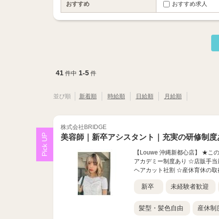
おすすめ
おすすめ求人
41
1-5
件中
件
並び順
新着順
時給順
日給順
月給順
株式会社BRIDGE
美容師｜新卒アシスタント｜充実の研修制度
【Louwe 沖縄新都心店】 ★
アカデミー制度あり ☆店販手当最
ヘアカット社割 ☆産休育休の取
新卒
未経験者歓迎
髪型・髪色自由
産休制