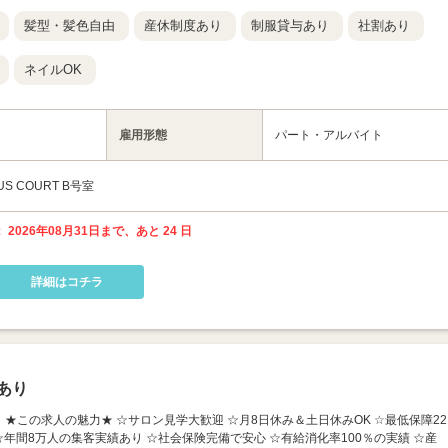
髪型・髪色自由
産休制度あり
制服貸与あり
社割あり
ネイルOK
雇用形態
パート・アルバイト
S COURT B号室
 2026年08月31日まで、あと 24 日
詳細はコチラ
あり
 沖縄新都心】 ★この求人の魅力★ ☆サロン見学大歓迎 ☆月8日休み＆土日休みOK ☆最低保障22
 ☆年間8万人の集客実績あり ☆社会保険完備で安心 ☆有給消化率100％の実績 ☆産