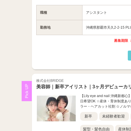
職種
アシスタント
勤務地
沖縄県那覇市天久2-2-15 PL
募集期限 ：
株式会社BRIDGE
美容師｜新卒アイリスト｜3ヶ月デビューカ
【Lily eye and nail
日希望OK ☆産休・育休制度あ
ラー・ヘアカット社割 ☆ノルマ
新卒
未経験者歓迎
髪型・髪色自由
産休制