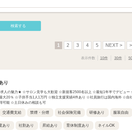
1
2
3
4
5
NEXT >
>
表示件数
10件
30件
5
あり
この求人の魅力★ ☆サロン見学も大歓迎 ☆新規客2500名以上 ☆最短1年半でデビュー 
大20％ ☆子供手当1人1万円 ☆独立支援実績4件あり ☆社員旅行は国内海外 ☆自
得可能 ☆土日休みの相談も可
交通費支給
禁煙・分煙
社会保険完備
研修あり
服装自由
度あり
社割あり
昇給あり
育休制度あり
ネイルOK