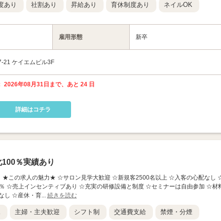
度あり
社割あり
昇給あり
育休制度あり
ネイルOK
雇用形態
新卒
-21 ケイエムビル3F
 2026年08月31日まで、あと 24 日
詳細はコチラ
100％実績あり
 沖縄新都心】 ★この求人の魅力★ ☆サロン見学大歓迎 ☆新規客2500名以上 ☆入客の心配なし 
0％ ☆売上インセンティブあり ☆充実の研修設備と制度 ☆セミナーは自由参加 ☆材
し ☆産休・育...
続きを読む
K
主婦・主夫歓迎
シフト制
交通費支給
禁煙・分煙