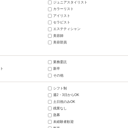
ジュニアスタイリスト
カラーリスト
アイリスト
セラピスト
エステティシャン
美容師
美容部員
業務委託
ト
新卒
その他
シフト制
週2・3日からOK
土日祝のみOK
残業なし
急募
未経験者歓迎