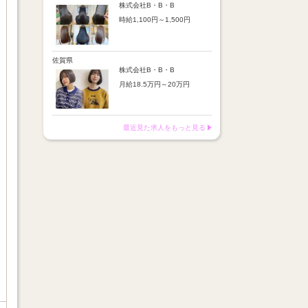
※店舗業績により回数・金額
より随時昇給あり
株式会社B・B・B
変動あり
時給1,100円～1,500円
【手当】
※入社半年間は有期雇用社員
通勤手当：上限8,000円
（基本給約4％減）
【時給詳細】
店販売上歩合：粗利の30％
※半年後に正社員へ転換（社
10:00～18:00：時給1,100円
SNS手当：あり
保は入社時から適用）
18:00～21:00：時給1,500円
佐賀県
サブスク歩合：あり
株式会社B・B・B
【賞与】
月給18.5万円～20万円
あり（年2回、社内規定あ
り）
【昇給】
前年度実績：8万円～60万円
あり（半年で必ず1回昇給）
（総額）
・店舗内レッスン科目合格に
最近見た求人をもっと見る
※店舗業績により回数・金額
より随時昇給あり
変動あり
【手当】
※入社半年間は有期雇用社員
通勤手当：上限8,000円
（基本給約4％減）
店販売上歩合：粗利の30％
※半年後に正社員へ転換（社
SNS手当：あり
保は入社時から適用）
サブスク歩合：あり
【賞与】
あり（年2回、社内規定あ
り）
前年度実績：8万円～60万円
（総額）
※店舗業績により回数・金額
変動あり
※入社半年間は有期雇用社員
（基本給約4％減）
※半年後に正社員へ転換（社