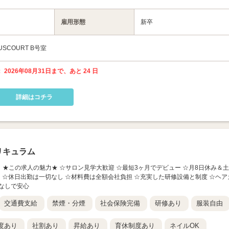
雇用形態
新卒
USCOURT B号室
 2026年08月31日まで、あと 24 日
詳細はコチラ
リキュラム
 沖縄新都心】 ★この求人の魅力★ ☆サロン見学大歓迎 ☆最短3ヶ月でデビュー ☆月8日休み＆土
り ☆休日出勤は一切なし ☆材料費は全額会社負担 ☆充実した研修設備と制度 ☆ヘア
なしで安心
交通費支給
禁煙・分煙
社会保険完備
研修あり
服装自由
度あり
社割あり
昇給あり
育休制度あり
ネイルOK