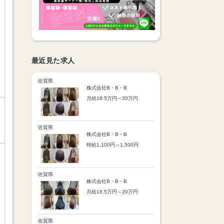
最近見た求人
佐賀県
株式会社B・B・B
月給18.5万円～20万円
【昇給】
あり（半年で必ず1回昇給）
・店舗内レッスン科目合格に
佐賀県
より随時昇給あり
株式会社B・B・B
時給1,100円～1,500円
【手当】
通勤手当：上限8,000円
【時給詳細】
店販売上歩合：粗利の30％
10:00～18:00：時給1,100円
SNS手当：あり
18:00～21:00：時給1,500円
佐賀県
サブスク歩合：あり
株式会社B・B・B
【賞与】
月給18.5万円～20万円
あり（年2回、社内規定あ
り）
【昇給】
前年度実績：8万円～60万円
あり（半年で必ず1回昇給）
（総額）
・店舗内レッスン科目合格に
佐賀県