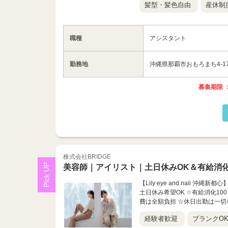
髪型・髪色自由
産休制
職種
アシスタント
勤務地
沖縄県那覇市おもろまち4-17
募集期限 ：
株式会社BRIDGE
美容師｜アイリスト｜土日休みOK＆有給消化
【Lily eye and nail
土日休み希望OK ☆有給消化10
費は全額負担 ☆休日出勤は一切な
経験者歓迎
ブランクO