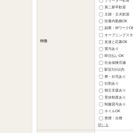
フリーター歓迎
第二新卒歓迎
主婦・主夫歓迎
扶養内勤務OK
副業・WワークO
オープニングスタ
特徴
友達と応募OK
賞与あり
即日払いOK
社会保険完備
駅近5分以内
寮・社宅あり
社割あり
独立支援あり
育休制度あり
制服貸与あり
ネイルOK
禁煙・分煙
閉じる