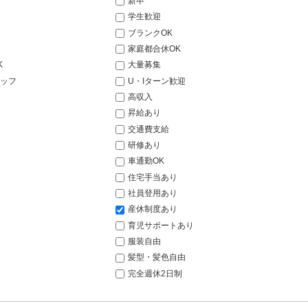
新卒
学生歓迎
ブランクOK
家庭都合休OK
K
大量募集
ッフ
U・Iターン歓迎
高収入
昇給あり
交通費支給
研修あり
車通勤OK
住宅手当あり
社員登用あり
産休制度あり
育児サポートあり
服装自由
髪型・髪色自由
完全週休2日制