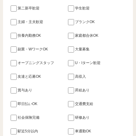
第二新卒歓迎
学生歓迎
主婦・主夫歓迎
ブランクOK
扶養内勤務OK
家庭都合休OK
副業・WワークOK
大量募集
オープニングスタッフ
U・Iターン歓迎
友達と応募OK
高収入
賞与あり
昇給あり
即日払いOK
交通費支給
社会保険完備
研修あり
駅近5分以内
車通勤OK