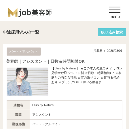
中途採用求人の一覧
絞り込み検索
掲載日： 2026/08/01
パート・アルバイト
美容師｜アシスタント｜日数＆時間相談OK
【Bliss by Natural】 ★この求人の魅力★ ☆サロン
見学大歓迎 ☆シフト制 ☆日数・時間相談OK ☆家
庭との両立も可能 ☆実力派サロン ☆賞与＆昇給
あり ☆ブランクOK ☆学べる機会多…
店舗名
Bliss by Natural
職業
アシスタント
勤務形態
パート・アルバイト