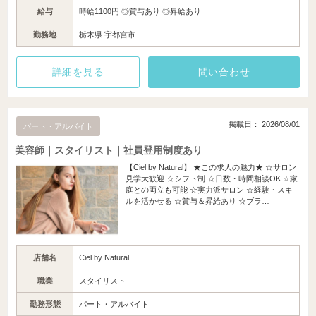
給与
時給1100円 ◎賞与あり ◎昇給あり
勤務地
栃木県 宇都宮市
詳細を見る
問い合わせ
掲載日： 2026/08/01
パート・アルバイト
美容師｜スタイリスト｜社員登用制度あり
【Ciel by Natural】 ★この求人の魅力★ ☆サロン
見学大歓迎 ☆シフト制 ☆日数・時間相談OK ☆家
庭との両立も可能 ☆実力派サロン ☆経験・スキ
ルを活かせる ☆賞与＆昇給あり ☆ブラ…
店舗名
Ciel by Natural
職業
スタイリスト
勤務形態
パート・アルバイト