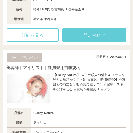
給与
時給1100円 ◎賞与あり ◎昇給あり
勤務地
栃木県 宇都宮市
詳細を見る
問い合わせ
掲載日： 2026/08/01
パート・アルバイト
美容師｜アイリスト｜社員登用制度あり
【Ciel by Natural】 ★この求人の魅力★ ☆サロン
見学大歓迎 ☆シフト制 ☆日数・時間相談OK ☆家
庭との両立も可能 ☆実力派サロン ☆経験・スキ
ルを活かせる ☆賞与＆昇給あり ☆ブラ…
店舗名
Ciel by Natural
職業
アイリスト
勤務形態
パート・アルバイト