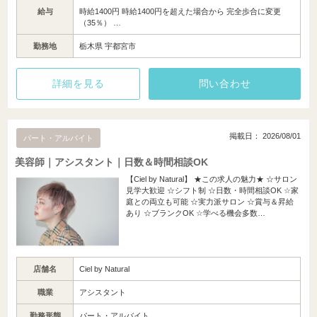
給与
時給1400円 時給1400円を超えた場合から 完全歩合に変更
（35％） …
勤務地
栃木県 宇都宮市
詳細を見る
問い合わせ
掲載日： 2026/08/01
パート・アルバイト
美容師｜アシスタント｜日数＆時間相談OK
【Ciel by Natural】 ★この求人の魅力★ ☆サロン
見学大歓迎 ☆シフト制 ☆日数・時間相談OK ☆家
庭との両立も可能 ☆実力派サロン ☆賞与＆昇給
あり ☆ブランクOK ☆学べる機会多数…
店舗名
Ciel by Natural
職業
アシスタント
勤務形態
パート・アルバイト