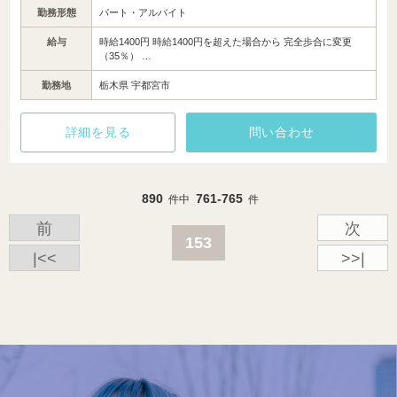
勤務形態
パート・アルバイト
給与
時給1400円 時給1400円を超えた場合から 完全歩合に変更
（35％） …
勤務地
栃木県 宇都宮市
詳細を見る
問い合わせ
890
761-765
件中
件
前
次
153
|<<
>>|