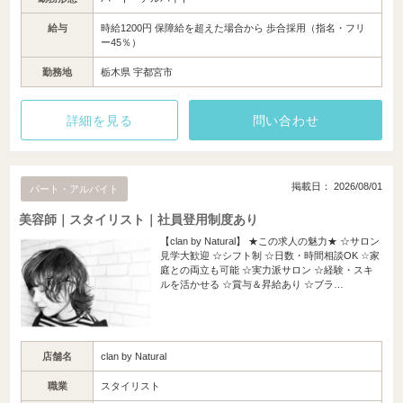
給与
時給1200円 保障給を超えた場合から 歩合採用（指名・フリ
ー45％）
勤務地
栃木県 宇都宮市
詳細を見る
問い合わせ
掲載日： 2026/08/01
パート・アルバイト
美容師｜スタイリスト｜社員登用制度あり
【clan by Natural】 ★この求人の魅力★ ☆サロン
見学大歓迎 ☆シフト制 ☆日数・時間相談OK ☆家
庭との両立も可能 ☆実力派サロン ☆経験・スキ
ルを活かせる ☆賞与＆昇給あり ☆ブラ…
店舗名
clan by Natural
職業
スタイリスト