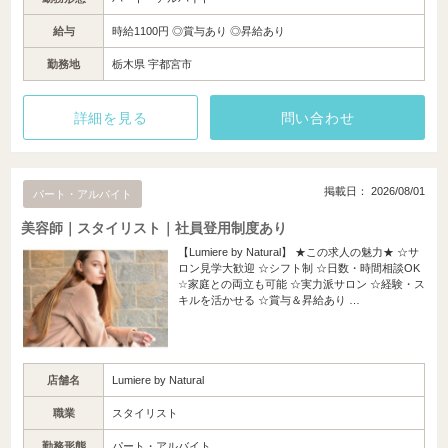
給与
時給1100円 ◎賞与あり ◎昇給あり
勤務地
栃木県 宇都宮市
詳細を見る
問い合わせ
掲載日： 2026/08/01
パート・アルバイト
美容師｜スタイリスト｜社員登用制度あり
【Lumiere by Natural】 ★この求人の魅力★ ☆サ
ロン見学大歓迎 ☆シフト制 ☆日数・時間相談OK
☆家庭との両立も可能 ☆実力派サロン ☆経験・ス
キルを活かせる ☆賞与＆昇給あり …
店舗名
Lumiere by Natural
職業
スタイリスト
勤務形態
パート・アルバイト