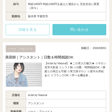
給与
時給1400円 時給1400円を超えた場合から 完全歩合に変更
（35％） …
勤務地
栃木県 宇都宮市
詳細を見る
問い合わせ
掲載日： 2026/08/01
パート・アルバイト
美容師｜アシスタント｜日数＆時間相談OK
【eclat by Natural】 ★この求人の魅力★ ☆サロン
見学大歓迎 ☆シフト制 ☆日数・時間相談OK ☆家
庭との両立も可能 ☆実力派サロン ☆賞与＆昇給
あり ☆ブランクOK ☆学べる機会多…
店舗名
eclat by Natural
職業
アシスタント
勤務形態
パート・アルバイト