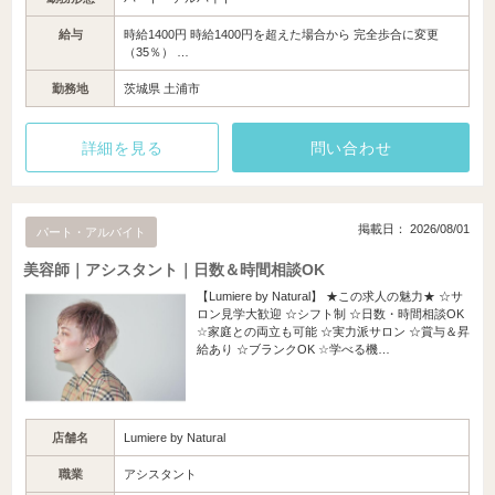
給与
時給1400円 時給1400円を超えた場合から 完全歩合に変更
（35％） …
勤務地
茨城県 土浦市
詳細を見る
問い合わせ
掲載日： 2026/08/01
パート・アルバイト
美容師｜アシスタント｜日数＆時間相談OK
【Lumiere by Natural】 ★この求人の魅力★ ☆サ
ロン見学大歓迎 ☆シフト制 ☆日数・時間相談OK
☆家庭との両立も可能 ☆実力派サロン ☆賞与＆昇
給あり ☆ブランクOK ☆学べる機…
店舗名
Lumiere by Natural
職業
アシスタント