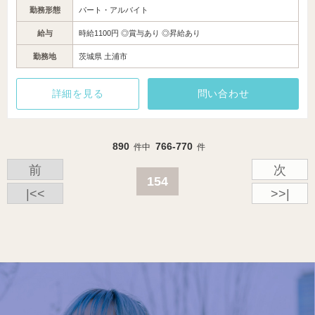
勤務形態
パート・アルバイト
給与
時給1100円 ◎賞与あり ◎昇給あり
勤務地
茨城県 土浦市
詳細を見る
問い合わせ
890
766-770
件中
件
前
次
154
|<<
>>|