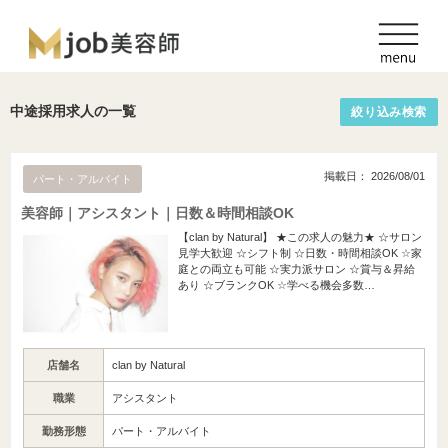
中途採用求人の一覧
絞り込み検索
掲載日： 2026/08/01
パート・アルバイト
美容師｜アシスタント｜日数＆時間相談OK
【clan by Natural】 ★この求人の魅力★ ☆サロン
見学大歓迎 ☆シフト制 ☆日数・時間相談OK ☆家
庭との両立も可能 ☆実力派サロン ☆賞与＆昇給
あり ☆ブランクOK ☆学べる機会多数…
店舗名
clan by Natural
職業
アシスタント
勤務形態
パート・アルバイト