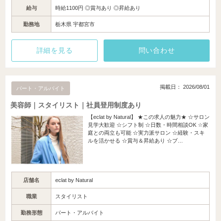
給与
時給1100円 ◎賞与あり ◎昇給あり
勤務地
栃木県 宇都宮市
詳細を見る
問い合わせ
掲載日： 2026/08/01
パート・アルバイト
美容師｜スタイリスト｜社員登用制度あり
【eclat by Natural】 ★この求人の魅力★ ☆サロン
見学大歓迎 ☆シフト制 ☆日数・時間相談OK ☆家
庭との両立も可能 ☆実力派サロン ☆経験・スキ
ルを活かせる ☆賞与＆昇給あり ☆ブ…
店舗名
eclat by Natural
職業
スタイリスト
勤務形態
パート・アルバイト