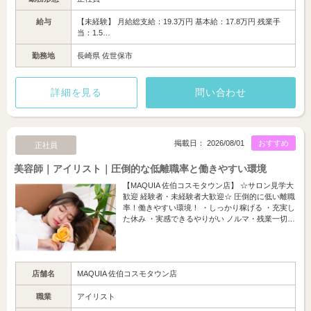
給与
【未経験】 月給総支給：19.3万円 基本給：17.8万円 残業手
当：1.5…
勤務地
長崎県 佐世保市
詳細を見る
問い合わせ
掲載日： 2026/08/01
おすすめ
正社員
美容師｜アイリスト｜圧倒的な低離職率と働きやすい環境
【MAQUIA 佐伯コスモタウン店】 ☆サロン見学大
歓迎 経験者・未経験者大歓迎☆ 圧倒的に低い離職
率！働きやすい環境！ ・しっかり稼げる ・充実し
た休み ・実感できるやりがい ノルマ・残業一切…
店舗名
MAQUIA 佐伯コスモタウン店
職業
アイリスト