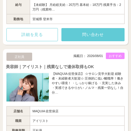
給与
【未経験】 月給総支給：20万円 基本給：18万円 残業手当：2
万円（残業時…
勤務地
宮城県 登米市
詳細を見る
問い合わせ
掲載日： 2026/08/01
おすすめ
正社員
美容師｜アイリスト｜残業なしで連休取得もOK
【MAQUIA 佐世保店】 ☆サロン見学大歓迎 経験
者・未経験者大歓迎☆ 圧倒的に低い離職率！働き
やすい環境！ ・しっかり稼げる ・充実した休み
・実感できるやりがい ノルマ・残業一切なし！自
分…
店舗名
MAQUIA 佐世保店
職業
アイリスト
勤務形態
正社員