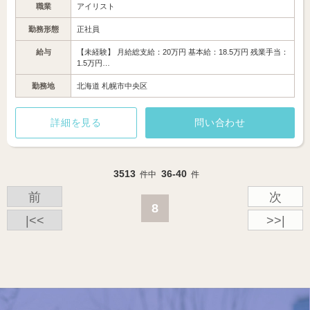
職業
アイリスト
勤務形態
正社員
給与
【未経験】 月給総支給：20万円 基本給：18.5万円 残業手当：
1.5万円…
勤務地
北海道 札幌市中央区
詳細を見る
問い合わせ
3513
36-40
件中
件
前
次
8
|<<
>>|