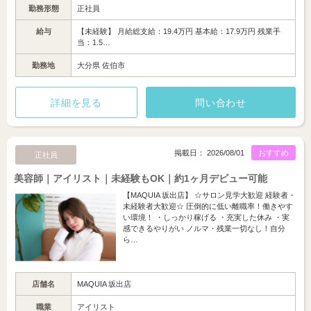
勤務形態
正社員
給与
【未経験】 月給総支給：19.4万円 基本給：17.9万円 残業手
当：1.5…
勤務地
大分県 佐伯市
詳細を見る
問い合わせ
掲載日： 2026/08/01
おすすめ
正社員
美容師｜アイリスト｜未経験もOK｜約1ヶ月デビュー可能
【MAQUIA 坂出店】 ☆サロン見学大歓迎 経験者・
未経験者大歓迎☆ 圧倒的に低い離職率！働きやす
い環境！ ・しっかり稼げる ・充実した休み ・実
感できるやりがい ノルマ・残業一切なし！自分
ら…
店舗名
MAQUIA 坂出店
職業
アイリスト