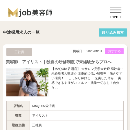
中途採用求人の一覧
絞り込み検索
掲載日： 2026/08/01
おすすめ
正社員
美容師｜アイリスト｜独自の研修制度で未経験からプロへ
【MAQUIA 佐沼店】 ☆サロン見学大歓迎 経験者・
未経験者大歓迎☆ 圧倒的に低い離職率！働きやす
い環境！ ・しっかり稼げる ・充実した休み ・実
感できるやりがい ノルマ・残業一切なし！自分
ら…
店舗名
MAQUIA 佐沼店
職業
アイリスト
勤務形態
正社員