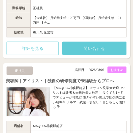
勤務形態
正社員
給与
【未経験】 月給総支給：20万円 【経験者】 月給総支給：21
万円 【チ…
勤務地
香川県 坂出市
詳細を見る
問い合わせ
掲載日： 2026/08/01
おすすめ
正社員
美容師｜アイリスト｜独自の研修制度で未経験からプロへ
【MAQUIA 札幌駅前店】 ☆サロン見学大歓迎 アイ
リスト経験者＆未経験者大歓迎！ 長くても1ヶ月
でデビューが可能◎ 働きやすい環境で圧倒的に低
い離職率 ノルマ・残業一切なし！自分らしく働け
る 予…
店舗名
MAQUIA 札幌駅前店