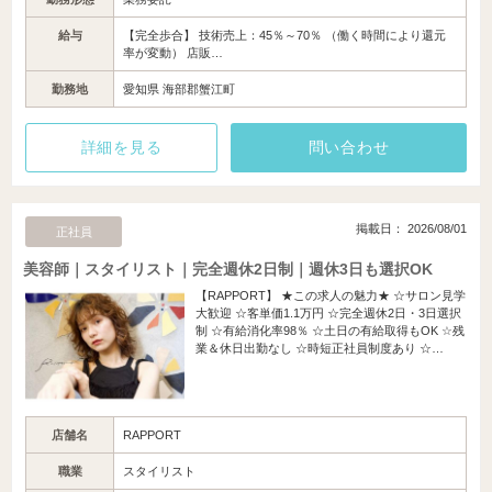
給与
【完全歩合】 技術売上：45％～70％ （働く時間により還元
率が変動） 店販…
勤務地
愛知県 海部郡蟹江町
詳細を見る
問い合わせ
掲載日： 2026/08/01
正社員
美容師｜スタイリスト｜完全週休2日制｜週休3日も選択OK
【RAPPORT】 ★この求人の魅力★ ☆サロン見学
大歓迎 ☆客単価1.1万円 ☆完全週休2日・3日選択
制 ☆有給消化率98％ ☆土日の有給取得もOK ☆残
業＆休日出勤なし ☆時短正社員制度あり ☆…
店舗名
RAPPORT
職業
スタイリスト