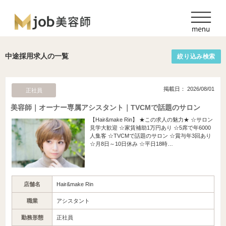
中途採用求人の一覧
絞り込み検索
掲載日： 2026/08/01
正社員
美容師｜オーナー専属アシスタント｜TVCMで話題のサロン
【Hair&make Rin】 ★この求人の魅力★ ☆サロン
見学大歓迎 ☆家賃補助1万円あり ☆5席で年6000
人集客 ☆TVCMで話題のサロン ☆賞与年3回あり
☆月8日～10日休み ☆平日18時…
店舗名
Hair&make Rin
職業
アシスタント
勤務形態
正社員