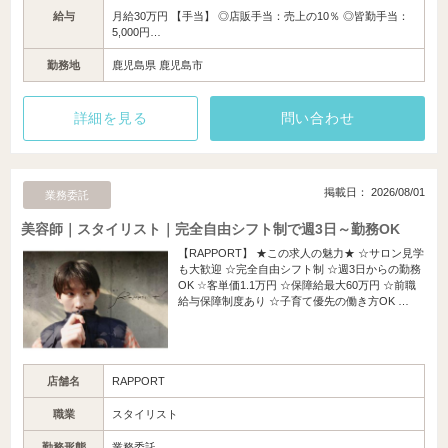
給与
月給30万円 【手当】 ◎店販手当：売上の10％ ◎皆勤手当：
5,000円…
勤務地
鹿児島県 鹿児島市
詳細を見る
問い合わせ
掲載日： 2026/08/01
業務委託
美容師｜スタイリスト｜完全自由シフト制で週3日～勤務OK
【RAPPORT】 ★この求人の魅力★ ☆サロン見学
も大歓迎 ☆完全自由シフト制 ☆週3日からの勤務
OK ☆客単価1.1万円 ☆保障給最大60万円 ☆前職
給与保障制度あり ☆子育て優先の働き方OK …
店舗名
RAPPORT
職業
スタイリスト
勤務形態
業務委託