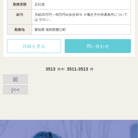
勤務形態
正社員
給与
月給25万円～40万円or歩合40％ ※働き方や待遇条件について
は サロン…
勤務地
愛知県 海部郡蟹江町
詳細を見る
問い合わせ
3513
3511-3513
件中
件
前
|<<