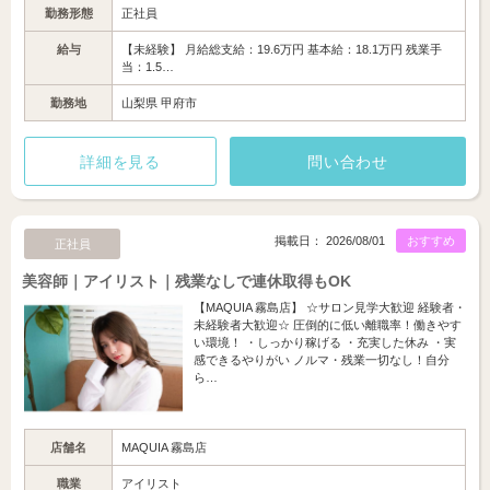
勤務形態
正社員
給与
【未経験】 月給総支給：19.6万円 基本給：18.1万円 残業手
当：1.5…
勤務地
山梨県 甲府市
詳細を見る
問い合わせ
掲載日： 2026/08/01
おすすめ
正社員
美容師｜アイリスト｜残業なしで連休取得もOK
【MAQUIA 霧島店】 ☆サロン見学大歓迎 経験者・
未経験者大歓迎☆ 圧倒的に低い離職率！働きやす
い環境！ ・しっかり稼げる ・充実した休み ・実
感できるやりがい ノルマ・残業一切なし！自分
ら…
店舗名
MAQUIA 霧島店
職業
アイリスト