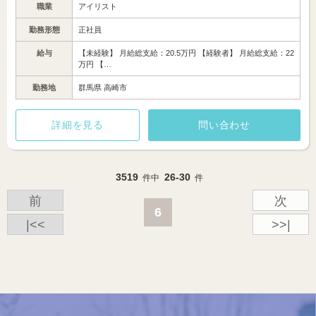
職業
アイリスト
勤務形態
正社員
給与
【未経験】 月給総支給：20.5万円 【経験者】 月給総支給：22
万円 【…
勤務地
群馬県 高崎市
詳細を見る
問い合わせ
3519
26-30
件中
件
前
次
6
|<<
>>|