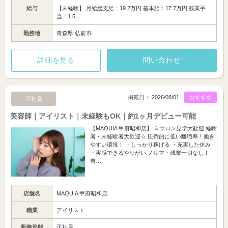
給与
【未経験】 月給総支給：19.2万円 基本給：17.7万円 残業手
当：1.5…
勤務地
青森県 弘前市
詳細を見る
問い合わせ
掲載日： 2026/08/01
おすすめ
正社員
美容師｜アイリスト｜未経験もOK｜約1ヶ月デビュー可能
【MAQUIA 甲府昭和店】 ☆サロン見学大歓迎 経験
者・未経験者大歓迎☆ 圧倒的に低い離職率！働き
やすい環境！ ・しっかり稼げる ・充実した休み
・実感できるやりがい ノルマ・残業一切なし！
自…
店舗名
MAQUIA 甲府昭和店
職業
アイリスト
勤務形態
正社員