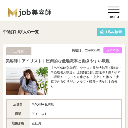
中途採用求人の一覧
絞り込み検索
掲載日： 2026/08/01
おすすめ
正社員
美容師｜アイリスト｜圧倒的な低離職率と働きやすい環境
【MAQUIA 弘前店】 ☆サロン見学大歓迎 経験者・
未経験者大歓迎☆ 圧倒的に低い離職率！働きやす
い環境！ ・しっかり稼げる ・充実した休み ・実
感できるやりがい ノルマ・残業一切なし！自分
ら…
店舗名
MAQUIA 弘前店
職業
アイリスト
勤務形態
正社員