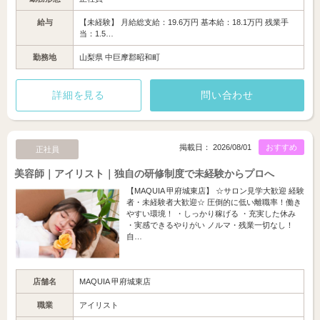
給与
【未経験】 月給総支給：19.6万円 基本給：18.1万円 残業手
当：1.5…
勤務地
山梨県 中巨摩郡昭和町
詳細を見る
問い合わせ
掲載日： 2026/08/01
おすすめ
正社員
美容師｜アイリスト｜独自の研修制度で未経験からプロへ
【MAQUIA 甲府城東店】 ☆サロン見学大歓迎 経験
者・未経験者大歓迎☆ 圧倒的に低い離職率！働き
やすい環境！ ・しっかり稼げる ・充実した休み
・実感できるやりがい ノルマ・残業一切なし！
自…
店舗名
MAQUIA 甲府城東店
職業
アイリスト