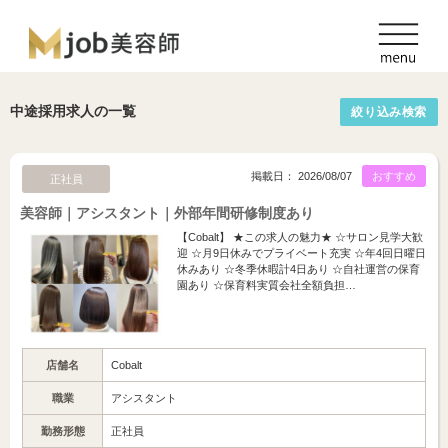
中途採用求人の一覧
絞り込み検索
掲載日： 2026/08/07
おすすめ
正社員
美容師｜アシスタント｜外部年間研修制度あり
【Cobalt】 ★この求人の魅力★ ☆サロン見学大歓
迎 ☆月9日休みでプライベート充実 ☆年4回日曜日
休みあり ☆冬季休暇計4日あり ☆自社運営の保育
園あり ☆保育料実質会社全額負担…
店舗名
Cobalt
職業
アシスタント
勤務形態
正社員