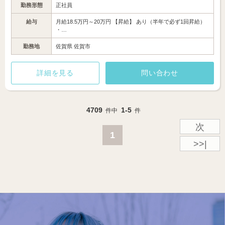
勤務形態
正社員
給与
月給18.5万円～20万円 【昇給】 あり（半年で必ず1回昇給）
・…
勤務地
佐賀県 佐賀市
詳細を見る
問い合わせ
4709
1-5
件中
件
次
1
>>|