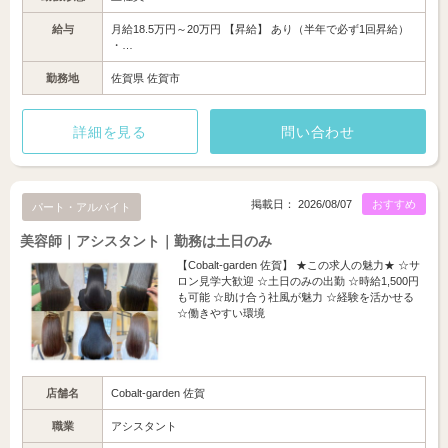
給与
月給18.5万円～20万円 【昇給】 あり（半年で必ず1回昇給）
・…
勤務地
佐賀県 佐賀市
詳細を見る
問い合わせ
掲載日： 2026/08/07
おすすめ
パート・アルバイト
美容師｜アシスタント｜勤務は土日のみ
【Cobalt-garden 佐賀】 ★この求人の魅力★ ☆サ
ロン見学大歓迎 ☆土日のみの出勤 ☆時給1,500円
も可能 ☆助け合う社風が魅力 ☆経験を活かせる
☆働きやすい環境
店舗名
Cobalt-garden 佐賀
職業
アシスタント