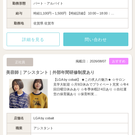
勤務形態
パート・アルバイト
給与
時給1,100円～1,500円 【時給詳細】 10:00～18:00：…
勤務地
佐賀県 佐賀市
詳細を見る
問い合わせ
掲載日： 2026/08/07
おすすめ
正社員
美容師｜アシスタント｜外部年間研修制度あり
【LGA by cobalt】 ★この求人の魅力★ ☆サロン
見学大歓迎 ☆月9日休みでプライベート充実 ☆年4
回日曜日休みあり ☆冬季休暇計4日あり ☆自社運
営の保育園あり ☆保育料実…
店舗名
LGA by cobalt
職業
アシスタント