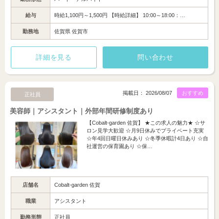
給与
時給1,100円～1,500円 【時給詳細】 10:00～18:00：…
勤務地
佐賀県 佐賀市
詳細を見る
問い合わせ
掲載日： 2026/08/07
おすすめ
正社員
美容師｜アシスタント｜外部年間研修制度あり
【Cobalt-garden 佐賀】 ★この求人の魅力★ ☆サ
ロン見学大歓迎 ☆月9日休みでプライベート充実
☆年4回日曜日休みあり ☆冬季休暇計4日あり ☆自
社運営の保育園あり ☆保…
店舗名
Cobalt-garden 佐賀
職業
アシスタント
勤務形態
正社員