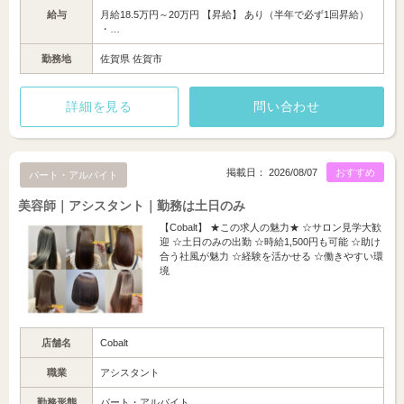
給与
月給18.5万円～20万円 【昇給】 あり（半年で必ず1回昇給）
・…
勤務地
佐賀県 佐賀市
詳細を見る
問い合わせ
掲載日： 2026/08/07
おすすめ
パート・アルバイト
美容師｜アシスタント｜勤務は土日のみ
【Cobalt】 ★この求人の魅力★ ☆サロン見学大歓
迎 ☆土日のみの出勤 ☆時給1,500円も可能 ☆助け
合う社風が魅力 ☆経験を活かせる ☆働きやすい環
境
店舗名
Cobalt
職業
アシスタント
勤務形態
パート・アルバイト