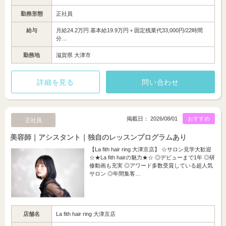
勤務形態
正社員
給与
月給24.2万円 基本給19.9万円＋固定残業代33,000円/22時間
分…
勤務地
滋賀県 大津市
詳細を見る
問い合わせ
掲載日： 2026/08/01
おすすめ
正社員
美容師｜アシスタント｜独自のレッスンプログラムあり
【La fith hair ring 大津京店】 ☆サロン見学大歓迎
☆★La fith hairの魅力★☆ ◎デビューまで1年 ◎研
修動画も充実 ◎アワード多数受賞している超人気
サロン ◎年間集客…
店舗名
La fith hair ring 大津京店