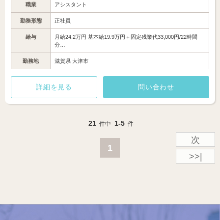
職業
アシスタント
勤務形態
正社員
給与
月給24.2万円 基本給19.9万円＋固定残業代33,000円/22時間
分…
勤務地
滋賀県 大津市
詳細を見る
問い合わせ
21
1-5
件中
件
次
1
>>|