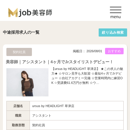
中途採用求人の一覧
絞り込み検索
掲載日： 2026/08/01
おすすめ
契約社員
美容師｜アシスタント｜4ヶ月でJrスタイリストデビュー！
【ursus by HEADLIGHT 草津店】 ★この求人の魅
力★ ☆サロン見学も大歓迎 ☆最短4ヶ月でJrデビ
ュー ☆自社アカデミー完備 ☆営業時間内に練習O
K ☆受講費61.6万円が無料 ☆ウ…
店舗名
ursus by HEADLIGHT 草津店
職業
アシスタント
勤務形態
契約社員