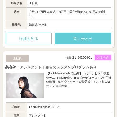
勤務形態
正社員
給与
月給24.2万円 基本給19.9万円＋固定残業代33,000円/22時間
分…
勤務地
滋賀県 草津市
詳細を見る
問い合わせ
掲載日： 2026/08/01
おすすめ
正社員
美容師｜アシスタント｜独自のレッスンプログラムあり
【La fith hair abelia 石山店】 ☆サロン見学大歓迎
☆★La fith hairの魅力★☆ ◎デビューまで1年 ◎研
修動画も充実 ◎アワード多数受賞している超人気
サロン ◎年間集…
店舗名
La fith hair abelia 石山店
職業
アシスタント