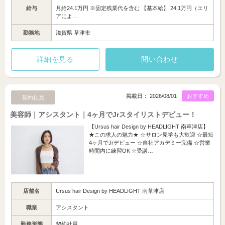
給与
月給24.1万円 ※固定残業代を含む 【基本給】 24.1万円（エリ
アによ…
勤務地
滋賀県 草津市
詳細を見る
問い合わせ
掲載日： 2026/08/01
おすすめ
契約社員
美容師｜アシスタント｜4ヶ月でJrスタイリストデビュー！
【Ursus hair Design by HEADLIGHT 南草津店】
★この求人の魅力★ ☆サロン見学も大歓迎 ☆最短
4ヶ月でJrデビュー ☆自社アカデミー完備 ☆営業
時間内に練習OK ☆受講…
店舗名
Ursus hair Design by HEADLIGHT 南草津店
職業
アシスタント
勤務形態
契約社員