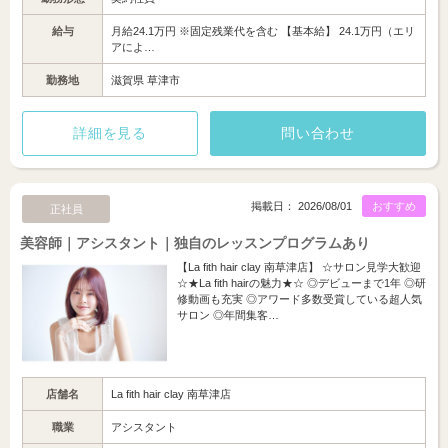
給与
月給24.1万円 ※固定残業代を含む 【基本給】 24.1万円（エリ
アによ…
勤務地
滋賀県 草津市
詳細を見る
問い合わせ
掲載日： 2026/08/01
おすすめ
正社員
美容師｜アシスタント｜独自のレッスンプログラムあり
【La fith hair clay 南草津店】 ☆サロン見学大歓迎
☆★La fith hairの魅力★☆ ◎デビューまで1年 ◎研
修動画も充実 ◎アワード多数受賞している超人気
サロン ◎年間集客…
店舗名
La fith hair clay 南草津店
職業
アシスタント