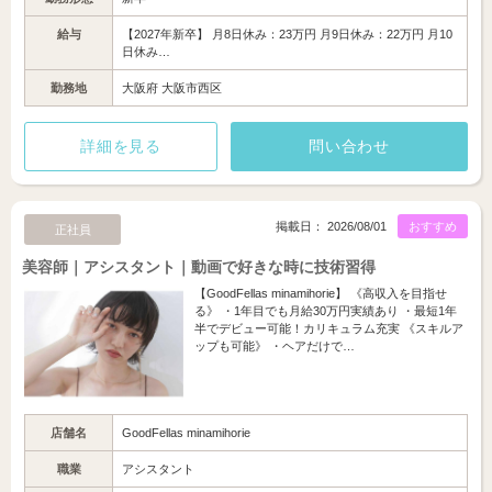
給与
【2027年新卒】 月8日休み：23万円 月9日休み：22万円 月10
日休み…
勤務地
大阪府 大阪市西区
詳細を見る
問い合わせ
掲載日： 2026/08/01
おすすめ
正社員
美容師｜アシスタント｜動画で好きな時に技術習得
【GoodFellas minamihorie】 《高収入を目指せ
る》 ・1年目でも月給30万円実績あり ・最短1年
半でデビュー可能！カリキュラム充実 《スキルア
ップも可能》 ・ヘアだけで…
店舗名
GoodFellas minamihorie
職業
アシスタント