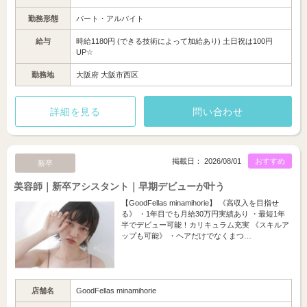
勤務形態
パート・アルバイト
給与
時給1180円 (できる技術によって加給あり) 土日祝は100円
UP☆
勤務地
大阪府 大阪市西区
詳細を見る
問い合わせ
掲載日： 2026/08/01
おすすめ
新卒
美容師｜新卒アシスタント｜早期デビューが叶う
【GoodFellas minamihorie】 《高収入を目指せ
る》 ・1年目でも月給30万円実績あり ・最短1年
半でデビュー可能！カリキュラム充実 《スキルア
ップも可能》 ・ヘアだけでなくまつ…
店舗名
GoodFellas minamihorie