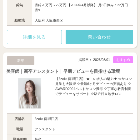
給与
月給20万円～22万円 【2026年4月以降】 月8日休み：22万円
月9…
勤務地
大阪府 大阪市西区
詳細を見る
問い合わせ
掲載日： 2026/08/01
おすすめ
新卒
美容師｜新卒アシスタント｜早期デビューを目指せる環境
【fizelle 南堀江店】 ★この求人の魅力★ ☆サロン
見学も大歓迎 ☆最短6ヶ月デビューの実績あり ☆
AWARD2024ベストサロン獲得 ☆丁寧な教育制度
でデビューをサポート ☆駅近好立地サロン…
店舗名
fizelle 南堀江店
職業
アシスタント
勤務形態
新卒