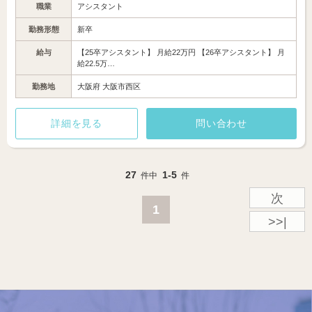
職業
アシスタント
勤務形態
新卒
給与
【25卒アシスタント】 月給22万円 【26卒アシスタント】 月
給22.5万…
勤務地
大阪府 大阪市西区
詳細を見る
問い合わせ
27
1-5
件中
件
次
1
>>|