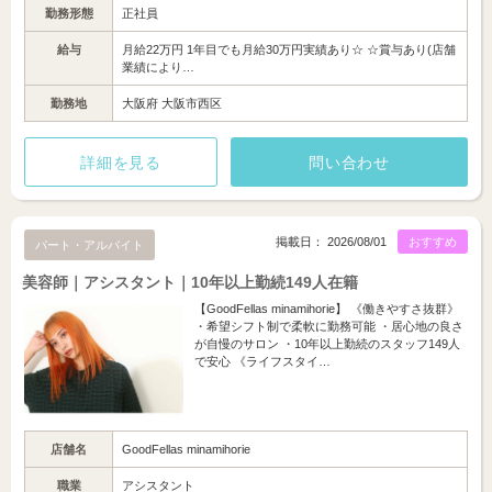
勤務形態
正社員
給与
月給22万円 1年目でも月給30万円実績あり☆ ☆賞与あり(店舗
業績により…
勤務地
大阪府 大阪市西区
詳細を見る
問い合わせ
掲載日： 2026/08/01
おすすめ
パート・アルバイト
美容師｜アシスタント｜10年以上勤続149人在籍
【GoodFellas minamihorie】 《働きやすさ抜群》
・希望シフト制で柔軟に勤務可能 ・居心地の良さ
が自慢のサロン ・10年以上勤続のスタッフ149人
で安心 《ライフスタイ…
店舗名
GoodFellas minamihorie
職業
アシスタント