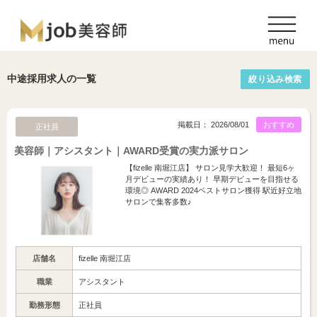
中途採用求人の一覧
絞り込み検索
掲載日： 2026/08/01
おすすめ
正社員
美容師｜アシスタント｜AWARD受賞の実力派サロン
【fizelle 南堀江店】 サロン見学大歓迎！ 最短6ヶ
月デビューの実績あり！ 早期デビューを目指せる
環境◎ AWARD 2024ベストサロン獲得 駅近好立地
サロンで集客多数♪
店舗名
fizelle 南堀江店
職業
アシスタント
勤務形態
正社員