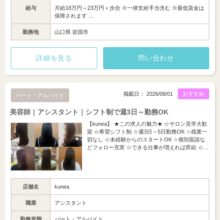
給与
月給18万円～23万円＋歩合 ※一律支給手当含む ※最低賃金は
保障されます …
勤務地
山口県 岩国市
詳細を見る
問い合わせ
掲載日： 2026/08/01
おすすめ
パート・アルバイト
美容師｜アシスタント｜シフト制で週3日～勤務OK
【kunea】 ★この求人の魅力★ ☆サロン見学大歓
迎 ☆希望シフト制 ☆週3日～5日勤務OK ☆残業一
切なし ☆未経験からのスタートOK ☆個別面談な
どフォロー充実 ☆できる仕事が増えれば昇給 ☆…
店舗名
kunea
職業
アシスタント
勤務形態
パート・アルバイト