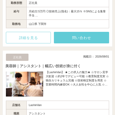
勤務形態
正社員
給与
月給22.5万円 ◎技術売上(指名)：最大15％ ※SNSによる集客
手当 …
勤務地
山口県 下関市
詳細を見る
問い合わせ
掲載日： 2026/08/01
正社員
美容師｜アシスタント｜幅広い技術が身に付く
【LashinVan】 ★この求人の魅力★ ☆サロン見学
大歓迎 ☆約2年でデビュー可能 ☆教育制度充実 ☆
独自カリキュラム完備 ☆技術検定制度を用意 ☆
営業時間内練習OK ☆大人女性を中心に人気 ☆…
店舗名
LashinVan
職業
アシスタント