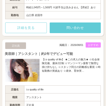
給与
時給1,045円～1,500円 ※諸手当は含みません 【昇給】 あり
勤務地
山口県 岩国市
詳細を見る
問い合わせ
掲載日： 2026/08/01
おすすめ
正社員
美容師｜アシスタント｜約2年でデビュー可能
【i.s quality of life】 ★この求人の魅力★ ☆社会保
険完備、週休2日制 ☆マンツーマン接客で無理な
掛け持ちなし ☆スタッフ同士の距離感を重視 ☆時
短勤務の実績あり ☆産休、育休実…
店舗名
i.s quality of life
職業
アシスタント
勤務形態
正社員