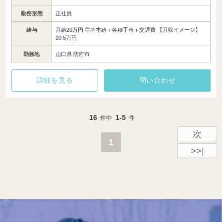
勤務形態
正社員
給与
月給20万円 ◎基本給＋各種手当＋交通費 【月収イメージ】
20.5万円
勤務地
山口県 防府市
詳細を見る
問い合わせ
16
1-5
件中
件
次
1
>>|