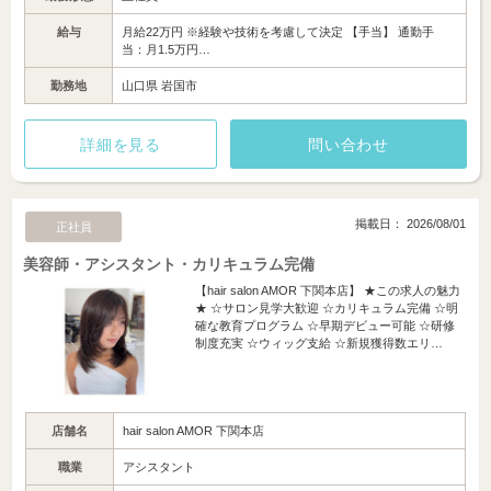
給与
月給22万円 ※経験や技術を考慮して決定 【手当】 通勤手
当：月1.5万円…
勤務地
山口県 岩国市
詳細を見る
問い合わせ
掲載日： 2026/08/01
正社員
美容師・アシスタント・カリキュラム完備
【hair salon AMOR 下関本店】 ★この求人の魅力
★ ☆サロン見学大歓迎 ☆カリキュラム完備 ☆明
確な教育プログラム ☆早期デビュー可能 ☆研修
制度充実 ☆ウィッグ支給 ☆新規獲得数エリ…
店舗名
hair salon AMOR 下関本店
職業
アシスタント