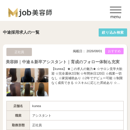
中途採用求人の一覧
絞り込み検索
掲載日： 2026/08/01
おすすめ
正社員
美容師｜中途＆新卒アシスタント｜育成のフォロー体制も充実
【kunea】 ★この求人の魅力★ ☆サロン見学大歓
迎 ☆完全週休2日制 ☆年間休日120日 ☆残業一切
なし ☆家賃補助あり ☆2年でデビュー可能 ☆制限
なく成長できる ☆スキルに応じた昇給あり ☆…
店舗名
kunea
職業
アシスタント
勤務形態
正社員