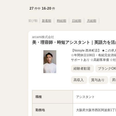
27
16-20
件中
件
並び順
新着順
時給順
日給順
月給順
arcami株式会社
美・理容師・時短アシスタント｜英語力を活
【Noisyle 西本町店】 ★
☆年間休日108日・有給完全消化
サポートあり ☆高顧客単価 ☆社
経験者歓迎
ブランクO
高収入
賞与あり
昇
職種
アシスタント
勤務地
大阪府大阪市西区阿波座1丁目5-