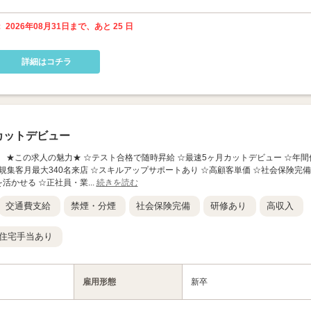
 2026年08月31日まで、あと 25 日
詳細はコチラ
カットデビュー
PPLY】 ★この求人の魅力★ ☆テスト合格で随時昇給 ☆最速5ヶ月カットデビュー ☆年間
新規集客月最大340名来店 ☆スキルアップサポートあり ☆高顧客単価 ☆社会保険完備
活かせる ☆正社員・業...
続きを読む
交通費支給
禁煙・分煙
社会保険完備
研修あり
高収入
住宅手当あり
雇用形態
新卒