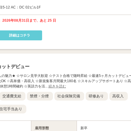
12 AC：DC 02ビル1F
 2026年08月31日まで、あと 25 日
詳細はコチラ
カットデビュー
この求人の魅力★ ☆サロン見学大歓迎 ☆テスト合格で随時昇給 ☆最速5ヶ月カットデビュ
OK ☆高単価・高収入 ☆新規集客月間最大180名 ☆スキルアップサポートあり ☆高
休憩1時間確約 ☆英語力を活...
続きを読む
交通費支給
禁煙・分煙
社会保険完備
研修あり
高収入
住宅手当あり
雇用形態
新卒