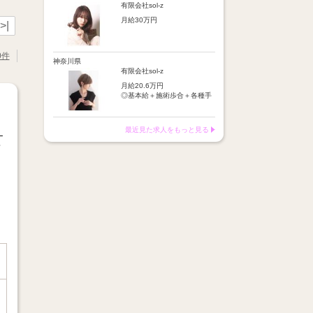
店販手当：5％～10％
施術歩合：シャンプーやブロ
有限会社sol-z
皆勤手当
ー等に応じてポイント制で支
【昇給】
時間外手当
月給30万円
給
>|
半年に1回の技術テスト合格
店販手当：5％～10％
で昇給
※基本給＋保障歩合または基
【基本給】
皆勤手当
本給＋歩合給＋各種手当＋交
25万円
時間外手当
0件
【月収例】
通費
神奈川県
交通費：月1万円迄
月収イメージ：平均24万円
※月収例：平均37万円
【歩合給】
有限会社sol-z
フリー5％～、指名18％～
【昇給】
月給20.6万円
（歩合率は売上に応じて変
あり（半年に1回の技術テス
◎基本給＋施術歩合＋各種手
動）
ト合格で昇給）
当＋交通費
※保障歩合5万円
※保障歩合または歩合給のい
【給与例】
【手当】
ずれか高い方を基本給に上乗
最近見た求人をもっと見る
月収イメージ：平均24万円
・施術歩合手当（シャンプー
ー
せ
やブロー等に応じてポイント
制支給）
【手当】
・店販手当（5％～10％）
通勤手当：月1万円まで
・皆勤手当
車通勤手当：駐車場代1万円
・時間外手当
まで
・交通費（月1万円まで）
店販手当：5％～10％
皆勤手当
【昇給】
時間外手当
半年に1回の技術テスト合格
で昇給
※基本給＋保障歩合または基
本給＋歩合給＋各種手当＋交
【月収例】
通費
月収イメージ：平均24万円
※月収例：平均37万円