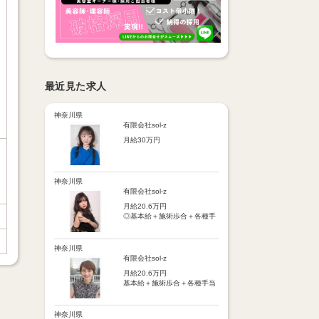
最近見た求人
神奈川県
有限会社sol-z
月給30万円
【基本給】
25万円
神奈川県
【歩合給】
有限会社sol-z
フリー5％～、指名18％～
月給20.6万円
（歩合率は売上に応じて変
◎基本給＋施術歩合＋各種手
動）
当＋交通費
※保障歩合5万円
※保障歩合または歩合給のい
【手当】
神奈川県
ずれか高い方を基本給に上乗
・施術歩合手当（シャンプー
有限会社sol-z
せ
やブロー等に応じてポイント
月給20.6万円
制支給）
【手当】
基本給＋施術歩合＋各種手当
・店販手当（5％～10％）
通勤手当：月1万円まで
＋交通費
・皆勤手当
車通勤手当：駐車場代1万円
・時間外手当
まで
【手当】
神奈川県
・交通費（月1万円まで）