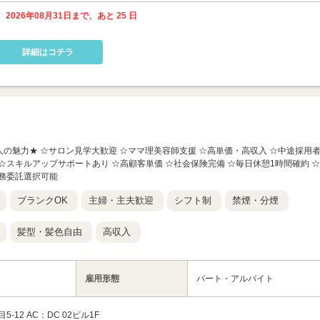
 2026年08月31日まで、あと 25 日
詳細はコチラ
この求人の魅力★ ☆サロン見学大歓迎 ☆ママ理美容師支援 ☆高単価・高収入 ☆中途採用
 ☆スキルアップサポートあり ☆高顧客単価 ☆社会保険完備 ☆毎日休憩1時間確約 ☆
務委託選択可能
ブランクOK
主婦・主夫歓迎
シフト制
禁煙・分煙
髪型・髪色自由
高収入
雇用形態
パート・アルバイト
12 AC：DC 02ビル1F