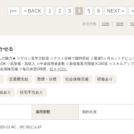
|<<
< BACK
1
2
3
4
5
6
NEXT >
>
表示件数
10件
30件
5
かせる
この求人の魅力★ ☆サロン見学大歓迎 ☆テスト合格で随時昇給 ☆最速5ヶ月カットデビュ
OK ☆高単価・高収入 ☆中途採用者多数 ☆新規集客月間最大180名 ☆スキルアップ
会保険完備 ☆毎日休憩1時間...
続きを読む
K
交通費支給
禁煙・分煙
社会保険完備
研修あり
給あり
住宅手当あり
雇用形態
契約社員
12 AC：DC 02ビル1F