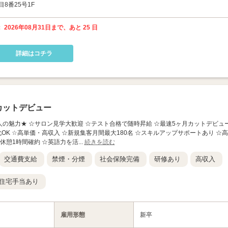
8番25号1F
 2026年08月31日まで、あと 25 日
詳細はコチラ
カットデビュー
この求人の魅力★ ☆サロン見学大歓迎 ☆テスト合格で随時昇給 ☆最速5ヶ月カットデビュ
OK ☆高単価・高収入 ☆新規集客月間最大180名 ☆スキルアップサポートあり ☆高
休憩1時間確約 ☆英語力を活...
続きを読む
交通費支給
禁煙・分煙
社会保険完備
研修あり
高収入
住宅手当あり
雇用形態
新卒