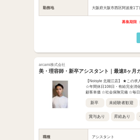
勤務地
大阪府大阪市西区阿波座1丁目5-
募集期限 ：
arcami株式会社
美・理容師・新卒アシスタント｜最速8ヶ月
【Noisyle 北堀江店】 ★
☆年間休日108日・有給完全消化
顧客単価 ☆社会保険完備 ☆毎日
新卒
未経験者歓迎
賞与あり
昇給あり
職種
アシスタント