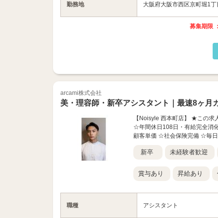
勤務地
大阪府大阪市西区京町堀1丁目
募集期限 ：
arcami株式会社
美・理容師・新卒アシスタント｜最速8ヶ月
【Noisyle 西本町店】 ★
☆年間休日108日・有給完全消化
顧客単価 ☆社会保険完備 ☆毎日
新卒
未経験者歓迎
賞与あり
昇給あり
職種
アシスタント