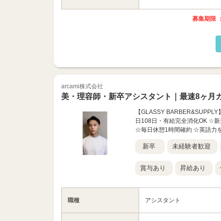
募集期限 ：
arcami株式会社
美・理容師・新卒アシスタント｜最速8ヶ月
【GLASSY BARBER&SU
日108日・有給完全消化OK ☆
☆毎日休憩1時間確約 ☆英語力を
新卒
未経験者歓迎
賞与あり
昇給あり
職種
アシスタント